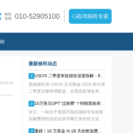
移民
010-52905100
咨询移民专家
热线
例
最新移民动态
USCIS 二季度审批报告深度拆解：EB1A/NIW 通过率持续走低
1
9:30:24
美国移民局 USCIS 正式释放 2026 财年第
二季度完整审理数据，全系统新增各类移
民、工卡、身份调整申请突破 213 万份，
10万美元OPT“过路费”？特朗普政府拟议新规震动留学圈
2
整体待审积压总量已冲破 1200 万大关。
海
近日，一则关于美国可能向国际学生收取
高额费用的消息在留学圈引发轩然大波。
据《华尔街日报》援引知情人士消息，特
重磅！10 万美金 H-1B 天价附加费再遭法院拦下，留美高学历人才别只盯着 H1B
3
朗普政府正在讨论一项针对国际学生毕业