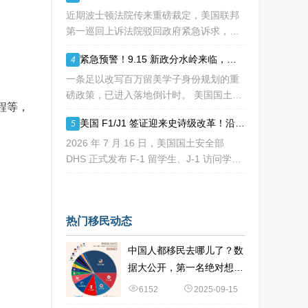
后工作许可（OPT）的新方案，其中可能
近期波士顿法院传来重磅裁定，美国联邦
包括高达10万美元
第一巡回上诉法院驳回政府紧急诉求，此
前计划落地的十万美金 H-1B 高额附加
紧急预警！9.15 新政分水岭来临，哥大等名校集体催返校：旧 D/S 身份通道即将关闭
4
费，再次被司法禁令冻结。 不少海外技
术人才看到消息稍感宽慰，但
一条足以改写百万留美学子身份规划的重
磅政策，已进入落地倒计时。 美国国土安
程等，
全部 DHS 于 7 月 16 日正式签发最终新
美国 F1/J1 签证迎来史诗级改革！沿用数十年 D/S 制度正式落幕，9 月即将生效
5
规，7 月 17 日文件公示于《联邦公报》，
60 天后，也就是2026
2026 年 7 月 16 日，美国国土安全部
DHS 正式发布 F-1 留学生、J-1 访问学者
签证最终改革法案，持续半个多世纪、支
撑无数留美学子身份合规的 D/S 体系宣告
全面退出历史舞台。
热门移民动态
中国人都移民去哪儿了？数
据大公开，第一名绝对想不
到
6152
2025-09-15