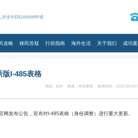
才绿卡EB1A/NIW申请
民攻略
移民答疑
行前指南
海外生活
关于我们
成功案
版I-485表格
浏览：624
来源：本站原创
发布时间：2025-03-24 0
其官网发布公告，宣布对I-485表格（身份调整）进行重大更新。