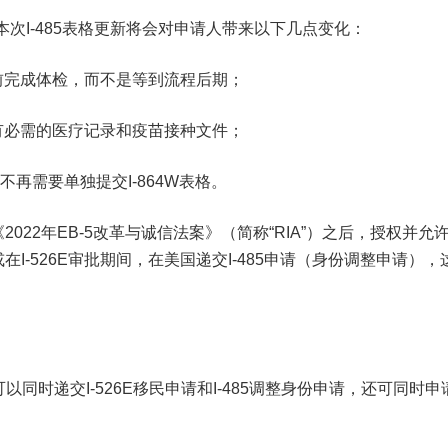
本次I-485表格更新将会对申请人带来以下几点变化：
之前完成体检，而不是等到流程后期；
所有必需的医疗记录和疫苗接种文件；
再需要单独提交I-864W表格。
2022年EB-5改革与诚信法案》（简称“RIA”）之后，授权并允
在I-526E审批期间，在美国递交I-485申请（身份调整申请），
时递交I-526E移民申请和I-485调整身份申请，还可同时申