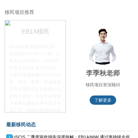
移民项目推荐
EB1A移民
EB1A是美国职业移民第一
优先类EB1中的一小类，又
称杰出人才移民。EB1A的
申请条件并不是非常具体，
赵锦瑞老师
李季秋老师
只要申请者能够证实其在科
学、艺术、教育、商业或体
移民项目咨询官
移民项目资深顾问
育等方面获得过世界级公认
的伟大成就，并且在获得绿
了解更多
了解更多
卡来美后继续从事本专业领
域工作，持续为美国利益做
贡献即可。美国职业移民配
最新移民动态
额占全球移民签证配额的
28.6%，即大约4万个移民
USCIS 二季度审批报告深度拆解：EB1A/NIW 通过率持续走低
1