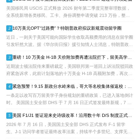
签证，都会用于满足"优
先"移民类别的申请。EB1A
美国移民局 USCIS 正式释放 2026 财年第二季度完整审理数据，
不需要雇主支持、不用办理
全系统新增各类移民、工卡、身份调整申请突破 213 万份，整体
劳工证，也没有语言和年龄
待审积压总量已冲破 1200 万大关。 海
10万美元OPT“过路费”？特朗普政府拟议新规震动留学圈
2
等的限制，所以也愈来愈受
到中国杰出人才的青睐。
近日，一则关于美国可能向国际学生收取高额费用的消息在留学圈
引发轩然大波。据《华尔街日报》援引知情人士消息，特朗普政府
正在讨论一项针对国际学生毕业后工作许可（OPT）的新方案，其
重磅！10 万美金 H-1B 天价附加费再遭法院拦下，留美高学历人才别只盯着 H1B
3
中可能包括高达10万美元
近期波士顿法院传来重磅裁定，美国联邦第一巡回上诉法院驳回政
府紧急诉求，此前计划落地的十万美金 H-1B 高额附加费，再次被
司法禁令冻结。 不少海外技术人才看到消息稍感宽慰，但
紧急预警！9.15 新政分水岭来临，哥大等名校集体催返校：旧 D/S 身份通道即将关闭
4
一条足以改写百万留美学子身份规划的重磅政策，已进入落地倒计
时。 美国国土安全部 DHS 于 7 月 16 日正式签发最终新规，7 月
17 日文件公示于《联邦公报》，60 天后，也就是2026
美国 F1/J1 签证迎来史诗级改革！沿用数十年 D/S 制度正式落幕，9 月即将生效
5
2026 年 7 月 16 日，美国国土安全部 DHS 正式发布 F-1 留学
生、J-1 访问学者签证最终改革法案，持续半个多世纪、支撑无数
留美学子身份合规的 D/S 体系宣告全面退出历史舞台。