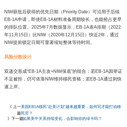
NIW获批后获得的优先日期（Priority Date）可沿用于后续
EB-1A申请，即使EB-1A材料准备周期较长，也能抢占更早
的排队位置。2025年7月数据显示，EB-1A表A排期（2022
年11月15日）比NIW（2020年12月15日）快近2年，通过
NIW提前锁定日期可显著缩短整体等待时间‌。
风险分散设计
双递交形成“EB-1A主攻+NIW保底”的组合：若EB-1A因举证
不足被拒，仍可依靠NIW维持移民资格；若EB-1A通过则快
速上岸‌。
《 上一
美国EB1A移民“赴美计划”越来越重要，如何写才能打动移
篇
民官？
》下一篇
如果美中关系持续变化，会影响你的绿卡吗？