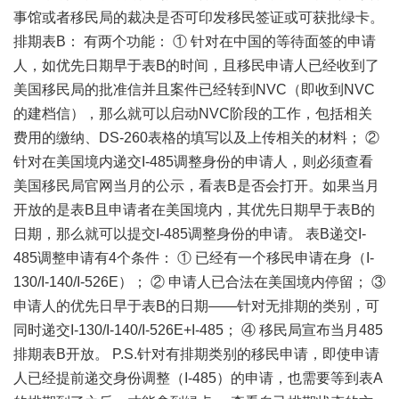
事馆或者移民局的裁决是否可印发移民签证或可获批绿卡。
排期表B： 有两个功能： ① 针对在中国的等待面签的申请
人，如优先日期早于表B的时间，且移民申请人已经收到了
美国移民局的批准信并且案件已经转到NVC（即收到NVC
的建档信），那么就可以启动NVC阶段的工作，包括相关
费用的缴纳、DS-260表格的填写以及上传相关的材料； ②
针对在美国境内递交I-485调整身份的申请人，则必须查看
美国移民局官网当月的公示，看表B是否会打开。如果当月
开放的是表B且申请者在美国境内，其优先日期早于表B的
日期，那么就可以提交I-485调整身份的申请。 表B递交I-
485调整申请有4个条件： ① 已经有一个移民申请在身（I-
130/I-140/I-526E）； ② 申请人已合法在美国境内停留； ③
申请人的优先日早于表B的日期——针对无排期的类别，可
同时递交I-130/I-140/I-526E+I-485； ④ 移民局宣布当月485
排期表B开放。 P.S.针对有排期类别的移民申请，即使申请
人已经提前递交身份调整（I-485）的申请，也需要等到表A