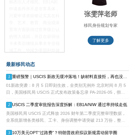
称杰出人才移民。EB1A的
申请条件并不是非常具体，
叶晓飞老师
张雯萍老师
只要申请者能够证实其在科
学、艺术、教育、商业或体
移民项目首席专家
移民身份规划专家
育等方面获得过世界级公认
的伟大成就，并且在获得绿
了解更多
了解更多
卡来美后继续从事本专业领
域工作，持续为美国利益做
贡献即可。美国职业移民配
最新移民动态
额占全球移民签证配额的
28.6%，即大约4万个移民
重磅预警｜USCIS 新政无缓冲落地！缺材料直接拒，再也没有 “补件兜底”
1
签证，都会用于满足"优
先"移民类别的申请。EB1A
01新政突袭：8 月 5 日即刻生效，全类别无例外 北京时间 8 月 5
不需要雇主支持、不用办理
日，美国移民局 USCIS 正式发布政策备忘录 PA-2026-05，彻底
劳工证，也没有语言和年龄
改写移民申请审理规则： 移民官拥
USCIS 二季度审批报告深度拆解：EB1A/NIW 通过率持续走低
2
等的限制，所以也愈来愈受
到中国杰出人才的青睐。
美国移民局 USCIS 正式释放 2026 财年第二季度完整审理数据，
全系统新增各类移民、工卡、身份调整申请突破 213 万份，整体
待审积压总量已冲破 1200 万大关。 海
10万美元OPT“过路费”？特朗普政府拟议新规震动留学圈
3