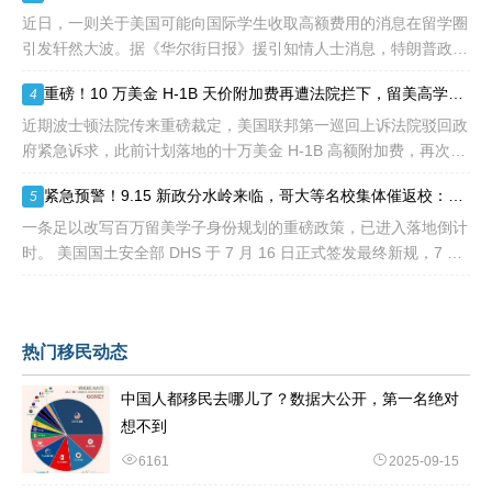
近日，一则关于美国可能向国际学生收取高额费用的消息在留学圈
引发轩然大波。据《华尔街日报》援引知情人士消息，特朗普政府
正在讨论一项针对国际学生毕业后工作许可（OPT）的新方案，其
重磅！10 万美金 H-1B 天价附加费再遭法院拦下，留美高学历人才别只盯着 H1B
4
中可能包括高达10万美元
近期波士顿法院传来重磅裁定，美国联邦第一巡回上诉法院驳回政
府紧急诉求，此前计划落地的十万美金 H-1B 高额附加费，再次被
司法禁令冻结。 不少海外技术人才看到消息稍感宽慰，但
紧急预警！9.15 新政分水岭来临，哥大等名校集体催返校：旧 D/S 身份通道即将关闭
5
一条足以改写百万留美学子身份规划的重磅政策，已进入落地倒计
时。 美国国土安全部 DHS 于 7 月 16 日正式签发最终新规，7 月
17 日文件公示于《联邦公报》，60 天后，也就是2026
热门移民动态
中国人都移民去哪儿了？数据大公开，第一名绝对
想不到
6161
2025-09-15