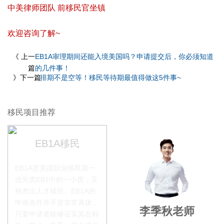
中美律师团队 前移民官坐镇
欢迎咨询了解~
《 上一
EB1A审理期间还能入境美国吗？申请提交后，你必须知道
篇
的几件事！
》下一篇
排期不是空等！移民等待期最值得做这5件事~
移民项目推荐
EB1A移民
EB1A是美国职业移民第一
优先类EB1中的一小类，又
称杰出人才移民。EB1A的
申请条件并不是非常具体，
赵锦瑞老师
李季秋老师
只要申请者能够证实其在科