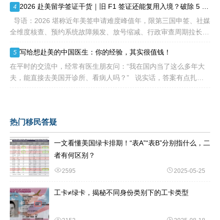
2026 赴美留学签证干货｜旧 F1 签证还能复用入境？破除 5 大流传已久的签证误区
4
导语：2026 堪称近年美签申请难度峰值年，限第三国申签、社媒
全维度核查、预约系统故障频发、放号缩减、行政审查周期拉长，
大批留学生卡在抢号、等 I-20、准备面签各个环节。不少换校
写给想赴美的中国医生：你的经验，其实很值钱！
5
在平时的交流中，经常有医生朋友问：“我在国内当了这么多年大
夫，能直接去美国开诊所、看病人吗？” 说实话，答案有点扎
心：不能直接上岗。 美国的医疗体系
热门移民答疑
一文看懂美国绿卡排期！“表A”“表B”分别指什么，二
者有何区别？
2595
2025-05-25
工卡≠绿卡，揭秘不同身份类别下的工卡类型