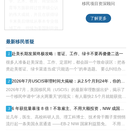
学、艺术、教育、商业或体
移民项目咨询官
移民项目资深顾问
育等方面获得过世界级公认
的伟大成就，并且在获得绿
了解更多
了解更多
卡来美后继续从事本专业领
域工作，持续为美国利益做
贡献即可。美国职业移民配
最新移民答疑
额占全球移民签证配额的
28.6%，即大约4万个移民
赴美长期发展终极攻略：签证、工作、绿卡不要再傻傻二选一
1
签证，都会用于满足"优
先"移民类别的申请。EB1A
很多人准备赴美深造、工作、定居时，都会踩一个致命误区：把各
不需要雇主支持、不用办理
类赴美签证、绿卡渠道当成“只能选一个”的单选题。 要么纠结办哪
劳工证，也没有语言和年龄
种签证入境，要么盲目跟风申绿卡，最后导致：身份断层、政策冲
2026年7月USCIS审理时间大揭秘：从2.5个月到24年，你的申请要等多久？
2
等的限制，所以也愈来愈受
突、白白浪费几年
到中国杰出人才的青睐。
2026年7月，美国移民局（USCIS）的最新审理数据出炉，揭示了
一个移民申请中“冰火两重天”的现实：有人最快2.5个月就能获批，
而有人却要等待长达286.5个月——接近24年。 这份数据不仅是
6 年获批量暴涨 8 倍！不靠雇主、不用大额投资，NIW 成国内高知家庭身份规划底牌
3
一
近几年，医生、高校科研人员、理工科博士、技术骨干圈子里悄悄
流行起一条美国永居通道 ——EB-2 NIW 国家利益豁免。 不用提
前赴美求职、不用绑定美国雇主、无需上百万美元投资