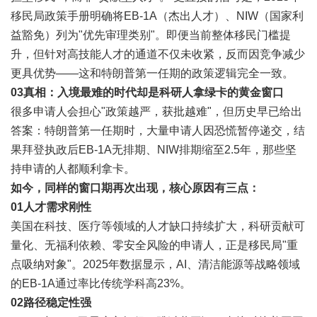
移民局政策手册明确将EB-1A（杰出人才）、NIW（国家利
益豁免）列为"优先审理类别"。即便当前整体移民门槛提
升，但针对高技能人才的通道不仅未收紧，反而因竞争减少
更具优势——这和特朗普第一任期的政策逻辑完全一致。
03
真相：入境最难的时代却是科研人拿绿卡的黄金窗口
很多申请人会担心"政策越严，获批越难"，但历史早已给出
答案：特朗普第一任期时，大量申请人因恐慌暂停递交，结
果拜登执政后EB-1A无排期、NIW排期缩至2.5年，那些坚
持申请的人都顺利拿卡。
如今，同样的窗口期再次出现，核心原因有三点：
0
1
人才需求刚性
美国在科技、医疗等领域的人才缺口持续扩大，科研贡献可
量化、无福利依赖、零安全风险的申请人，正是移民局"重
点吸纳对象"。2025年数据显示，AI、清洁能源等战略领域
的EB-1A通过率比传统学科高23%。
0
2
路径稳定性强