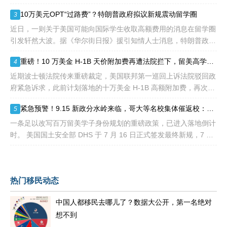
待审积压总量已冲破 1200 万大关。 海
10万美元OPT“过路费”？特朗普政府拟议新规震动留学圈
3
近日，一则关于美国可能向国际学生收取高额费用的消息在留学圈
引发轩然大波。据《华尔街日报》援引知情人士消息，特朗普政府
正在讨论一项针对国际学生毕业后工作许可（OPT）的新方案，其
重磅！10 万美金 H-1B 天价附加费再遭法院拦下，留美高学历人才别只盯着 H1B
4
中可能包括高达10万美元
近期波士顿法院传来重磅裁定，美国联邦第一巡回上诉法院驳回政
府紧急诉求，此前计划落地的十万美金 H-1B 高额附加费，再次被
司法禁令冻结。 不少海外技术人才看到消息稍感宽慰，但
紧急预警！9.15 新政分水岭来临，哥大等名校集体催返校：旧 D/S 身份通道即将关闭
5
一条足以改写百万留美学子身份规划的重磅政策，已进入落地倒计
时。 美国国土安全部 DHS 于 7 月 16 日正式签发最终新规，7 月
17 日文件公示于《联邦公报》，60 天后，也就是2026
热门移民动态
中国人都移民去哪儿了？数据大公开，第一名绝对
想不到