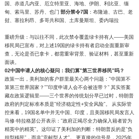
国、赤道几内亚、厄立特里亚、海地、伊朗、利比亚、缅
甸、索马里、苏丹、也门
部分禁令7国
：布隆迪、古巴、老
挝、塞拉利昂、多哥共和国、土库曼斯坦、委内瑞拉
重磅升级：与以往不同，此次禁令覆盖绿卡持有人——美国
移民局已宣布，对上述19国的绿卡持有者启动全面重新审
查，无论是否已拿卡，都需重审背景、验证材料，甚至重新
面谈。
02
中国申请人的核心疑问：我们算"第三世界移民"吗？
政策一出，美利加的客户群里最关心两个问题："中国算不
算第三世界国家？""印度申请人会不会被连带？" 其实答案
藏在政策逻辑里——三个世界的传统划分早已过时，特朗普
政府的判定标准本质是"经济稳定性+安全风险"。 从实际管
控来看，19国名单中并无中国、印度，且美国移民局发言人
马修·特拉格瑟公开表示："政府正竭尽全力确保入籍者皆为
精英中的精英"。这印证了美利加的判断：特朗普反的是"负
担型移民"，而非"贡献型人才"。 更直接的信号是，2025年