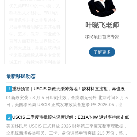
优先类EB1中的一小类，又
称杰出人才移民。EB1A的
申请条件并不是非常具体，
李季秋老师
叶晓飞老师
只要申请者能够证实其在科
学、艺术、教育、商业或体
移民项目资深顾问
移民项目首席专家
育等方面获得过世界级公认
的伟大成就，并且在获得绿
了解更多
了解更多
卡来美后继续从事本专业领
域工作，持续为美国利益做
贡献即可。美国职业移民配
最新移民动态
额占全球移民签证配额的
28.6%，即大约4万个移民
重磅预警｜USCIS 新政无缓冲落地！缺材料直接拒，再也没有 “补件兜底”
1
签证，都会用于满足"优
先"移民类别的申请。EB1A
01新政突袭：8 月 5 日即刻生效，全类别无例外 北京时间 8 月 5
不需要雇主支持、不用办理
日，美国移民局 USCIS 正式发布政策备忘录 PA-2026-05，彻底
劳工证，也没有语言和年龄
改写移民申请审理规则： 移民官拥
USCIS 二季度审批报告深度拆解：EB1A/NIW 通过率持续走低
2
等的限制，所以也愈来愈受
到中国杰出人才的青睐。
美国移民局 USCIS 正式释放 2026 财年第二季度完整审理数据，
全系统新增各类移民、工卡、身份调整申请突破 213 万份，整体