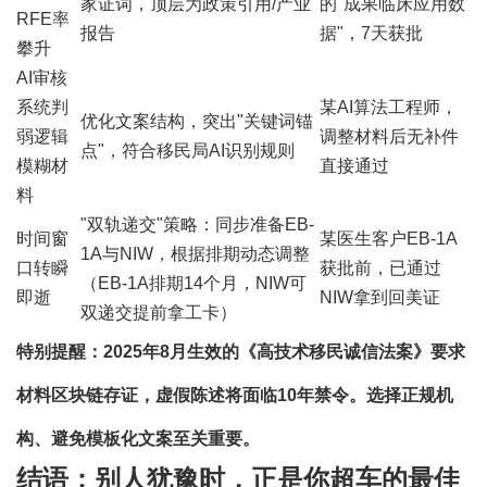
家证词，顶层为政策引用/产业
的"成果临床应用数
RFE率
报告
据"，7天获批
攀升
AI审核
系统判
某AI算法工程师，
优化文案结构，突出"关键词锚
弱逻辑
调整材料后无补件
点"，符合移民局AI识别规则
模糊材
直接通过
料
"双轨递交"策略：同步准备EB-
时间窗
某医生客户EB-1A
1A与NIW，根据排期动态调整
口转瞬
获批前，已通过
（EB-1A排期14个月，NIW可
即逝
NIW拿到回美证
双递交提前拿工卡）
特别提醒：2025年8月生效的《高技术移民诚信法案》要求
材料区块链存证，虚假陈述将面临10年禁令。选择正规机
构、避免模板化文案至关重要。
结语：别人犹豫时，正是你超车的最佳