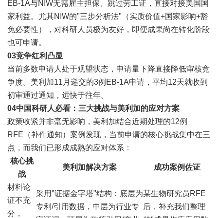
EB-1A与NIW无需雇主担保、跳过劳工证，直接对接美国国
家利益。尤其NIW的"三步分析法"（实质价值+国家影响+豁
免必要性），对科研人员极为友好，即便成果尚在转化阶段
也可申请。
0
3
竞争红利凸显
当前多数申请人处于观望状态，申请量下降直接降低审核竞
争度。美利加11月递交的3例EB-1A申请，平均12天就收到
初审通过通知，远快于往年。
04
中国科研人必看：三大挑战与美利加的应对方案
政策收紧并非毫无影响，美利加结合近期处理的12例
RFE（补件通知）案例发现，当前申请的核心挑战集中在三
点，而我们已形成成熟的应对体系：
核心挑
美利加解决方案
成功案例佐证
战
材料论
采用"证据金字塔"结构：底层为
某生物研究员RFE
证不充
专利/引用数据，中层为行业专
后，补充我们整理
分，