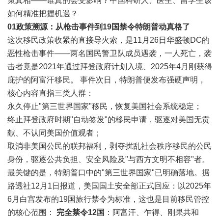
策真相——谁真的会受影响？中国科研人、医生、留学生该
如何精准把握机遇？
01
政策溯源：从枪击事件到19国禁令特朗普动真格了
这次移民政策收紧的直接导火索，是11月26日华盛顿DC的
恶性枪击事件——两名国民警卫队成员遇袭，一人死亡，袭
击者竟是2021年通过拜登政府计划入境、2025年4月刚获得
庇护的阿富汗移民。 事件次日，特朗普便发布强硬声明，
核心内容直指三类人群：
永久停止"第三世界国家"移民，恢复美国社会系统稳定；
终止拜登政府时期"自动签发"的移民申请，驱逐对美国无贡
献、不认同美国价值观者；
取消非美国公民的联邦福利，剥夺扰乱社会秩序移民的公民
身份，驱逐公共负担、安全风险及"与西方文明不相容"者。
最关键的是，特朗普口中的"第三世界国家"已明确落地。据
路透社12月1日报道，美国国土安全部正式回应：以2025年
6月白宫发布的19国旅行禁令为标准，这也是目前移民管控
的核心范围：
完全禁令12国
：阿富汗、乍得、刚果共和