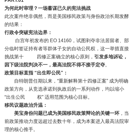
PART.0
1
为何此时审理？一场蓄谋已久的宪法挑战
此次案件绝非偶然，而是美国移民政策与身份政治长期发酵
的结果：
行政令突破宪法边界：
白宫年初发布的 EO 14160，试图剥夺非法居留者、部
分临时签证持有者等群体子女的自动公民权，这一举措直接
挑战第十 四修正案确立的核心原则，
引发多地诉讼，
因下级法院判决不一，最高法院不得不接手定夺
。
政策目标直指 “出生即公民”：
自特朗普任期以来，“重新解释第十四修正案” 成为明确
政策方向，从竞选承诺到执政后的一系列动作，均以缩小
“出生公民 权” 适用范围为核心目标。
移民议题政治升温：
美宝身份问题已成为美国移民政策辩论的关键一环
，当
前政策推动力度远超过去数十年，成为本案进入最高法院审
理的核心推手。