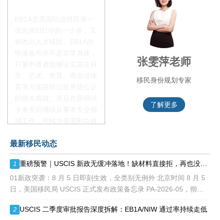
EB1A是美国职业移民第一
优先类EB1中的一小类，又
称杰出人才移民。EB1A的
申请条件并不是非常具体，
叶晓飞老师
张雯萍老师
只要申请者能够证实其在科
学、艺术、教育、商业或体
移民项目首席专家
移民身份规划专家
育等方面获得过世界级公认
的伟大成就，并且在获得绿
了解更多
了解更多
卡来美后继续从事本专业领
域工作，持续为美国利益做
贡献即可。美国职业移民配
最新移民动态
额占全球移民签证配额的
28.6%，即大约4万个移民
重磅预警｜USCIS 新政无缓冲落地！缺材料直接拒，再也没有 “补件兜底”
1
签证，都会用于满足"优
先"移民类别的申请。EB1A
01新政突袭：8 月 5 日即刻生效，全类别无例外 北京时间 8 月 5
不需要雇主支持、不用办理
日，美国移民局 USCIS 正式发布政策备忘录 PA-2026-05，彻底
劳工证，也没有语言和年龄
改写移民申请审理规则： 移民官拥
USCIS 二季度审批报告深度拆解：EB1A/NIW 通过率持续走低
2
等的限制，所以也愈来愈受