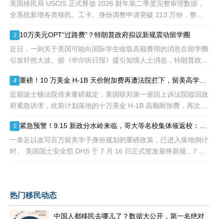
到中国杰出人才的青睐。
美国移民局 USCIS 正式释放 2026 财年第二季度完整审理数据，
全系统新增各类移民、工卡、身份调整申请突破 213 万份，整体
待审积压总量已冲破 1200 万大关。 海
10万美元OPT“过路费”？特朗普政府拟议新规震动留学圈
3
近日，一则关于美国可能向国际学生收取高额费用的消息在留学圈
引发轩然大波。据《华尔街日报》援引知情人士消息，特朗普政府
正在讨论一项针对国际学生毕业后工作许可（OPT）的新方案，其
重磅！10 万美金 H-1B 天价附加费再遭法院拦下，留美高学历人才别只盯着 H1B
4
中可能包括高达10万美元
近期波士顿法院传来重磅裁定，美国联邦第一巡回上诉法院驳回政
府紧急诉求，此前计划落地的十万美金 H-1B 高额附加费，再次被
司法禁令冻结。 不少海外技术人才看到消息稍感宽慰，但
紧急预警！9.15 新政分水岭来临，哥大等名校集体催返校：旧 D/S 身份通道即将关闭
5
一条足以改写百万留美学子身份规划的重磅政策，已进入落地倒计
时。 美国国土安全部 DHS 于 7 月 16 日正式签发最终新规，7 月
17 日文件公示于《联邦公报》，60 天后，也就是2026
热门移民动态
中国人都移民去哪儿了？数据大公开，第一名绝对