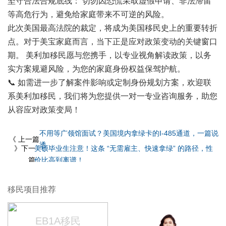
坚守合法合规底线： 切勿因恐慌采取虚假申请、非法滞留
等高危行为，避免给家庭带来不可逆的风险。
此次美国最高法院的裁定，将成为美国移民史上的重要转折
点。对于美宝家庭而言，当下正是应对政策变动的关键窗口
期。 美利加移民愿与您携手，以专业视角解读政策，以务
实方案规避风险，为您的家庭身份权益保驾护航。
📞 如需进一步了解案件影响或定制身份规划方案，欢迎联
系美利加移民，我们将为您提供一对一专业咨询服务，助您
从容应对政策变局！
不用等广领馆面试？美国境内拿绿卡的I-485通道，一篇说
《 上一篇
透
》下一
美硕毕业生注意！这条 “无需雇主、快速拿绿” 的路径，性
篇
价比高到离谱！
移民项目推荐
EB1A移民