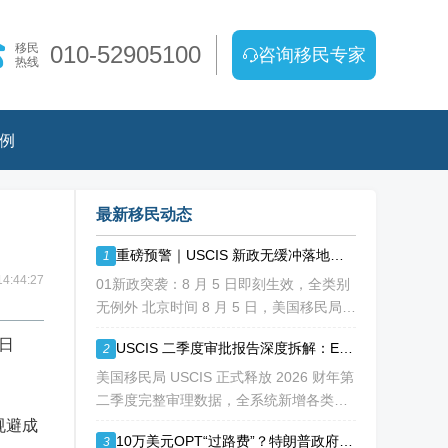
移民
010-52905100
咨询移民专家
热线
例
最新移民动态
重磅预警｜USCIS 新政无缓冲落地！缺材料直接拒，再也没有 “补件兜底”
1
4:44:27
01新政突袭：8 月 5 日即刻生效，全类别
无例外 北京时间 8 月 5 日，美国移民局
USCIS 正式发布政策备忘录 PA-2026-
 日
USCIS 二季度审批报告深度拆解：EB1A/NIW 通过率持续走低
2
05，彻底改写移民申请审理规则： 移民官
拥
美国移民局 USCIS 正式释放 2026 财年第
二季度完整审理数据，全系统新增各类移
民、工卡、身份调整申请突破 213 万份，
规避成
10万美元OPT“过路费”？特朗普政府拟议新规震动留学圈
3
整体待审积压总量已冲破 1200 万大关。