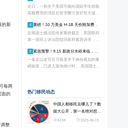
海
近日，一则关于美国可能向国际学生收取
高额费用的消息在留学圈引发轩然大波。
据《华尔街日报》援引知情人士消息，特
请的新
重磅！10 万美金 H-1B 天价附加费再遭法院拦下，留美高学历人才别只盯着 H1B
4
朗普政府正在讨论一项针对国际学生毕业
后工作许可（OPT）的新方案，其中可能
近期波士顿法院传来重磅裁定，美国联邦
包括高达10万美元
第一巡回上诉法院驳回政府紧急诉求，此
前计划落地的十万美金 H-1B 高额附加
紧急预警！9.15 新政分水岭来临，哥大等名校集体催返校：旧 D/S 身份通道即将关闭
5
费，再次被司法禁令冻结。 不少海外技
术人才看到消息稍感宽慰，但
一条足以改写百万留美学子身份规划的重
磅政策，已进入落地倒计时。 美国国土安
全部 DHS 于 7 月 16 日正式签发最终新
规，7 月 17 日文件公示于《联邦公报》，
60 天后，也就是2026
 可每两
热门移民动态
层面的
中国人都移民去哪儿了？数
据大公开，第一名绝对想不
到
6158
2025-09-15
，调整