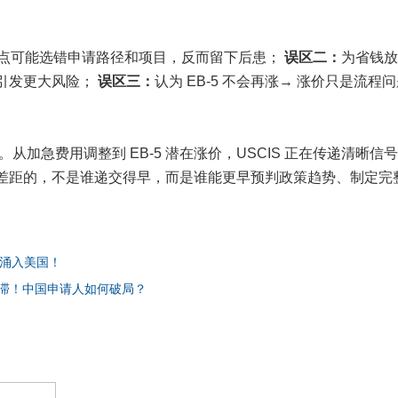
盲目赶节点可能选错申请路径和项目，反而留下后患；
误区二：
为省钱放
引发更大风险；
误区三：
认为 EB-5 不会再涨→ 涨价只是流程
前"。从加急费用调整到 EB-5 潜在涨价，USCIS 正在传递清晰信
拉开差距的，不是谁递交得早，而是谁能更早预判政策趋势、制定完
涌入美国！
停滞！中国申请人如何破局？