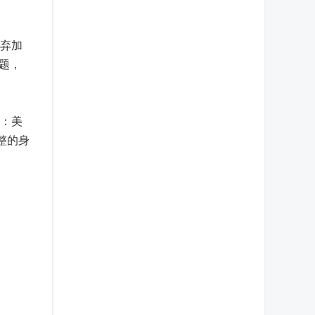
弃加
问题，
号：美
整的身