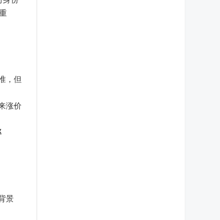
重
！
标准，但
未来涨价
率
背景