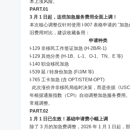
本上涨风险。
PART.0
1
3 月 1 日起，这些加急服务费用全面上调！
本次核心调整仅针对使用 I-907 表格申请的 
旧费用对比，建议收藏备用：
申请种类
I-129 非移民工作签证加急 (H-2B/R-1)
I-129 其他分类 (H-1B、L-1、O-1、TN、E 等)
I-140 职业移民加急
I-539 延 / 转身份加急 (F/J/M 等)
I-765 工卡加急 (含 OPT/STEM-OPT)
此次涨价并非移民局临时决策，而是依据《USCIS St
年根据通胀指数（CPI）自动调整加急服务费用
常规调整。
PART.0
2
1 月 1 日已生效！基础申请费小幅上调
除了 3 月的加急费调整，2026 年 1 月 1 