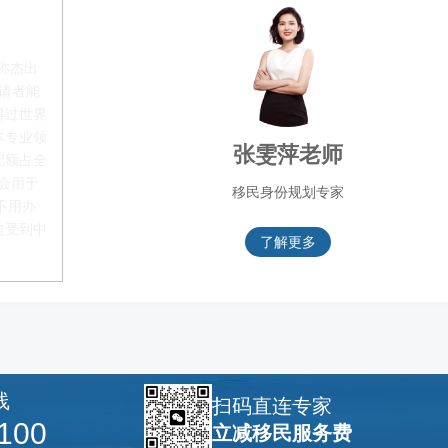
称杰出
申请者能
得过世界
本专业领
张雯萍老师
配额占全
都会用于
移民身份规划专家
不用办
愈受到中
了解更多
线
扫码直连专家
100
立减移民服务费