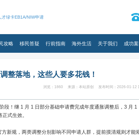
才绿卡EB1A/NIW申请
民攻略
移民答疑
行前指南
海外生活
关于我们
成功案
两波调整落地，这些人要多花钱！
浏览：1860
来源：本站原创
发布时间：2026-01-12 1
段！继 1 月 1 日部分基础申请费完成年度通胀调整后，3 月 1
也将正式生效。
官方新规，两类调整分别影响不同申请人群，提前摸清规则才能