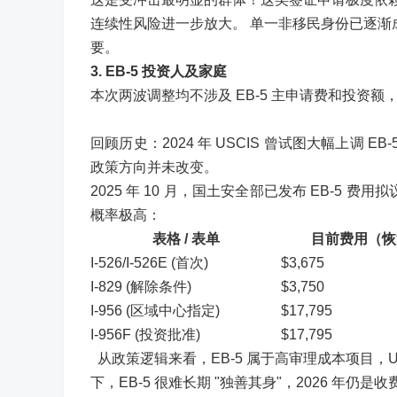
连续性风险进一步放大。 单一非移民身份已逐渐成
要。
3. EB-5 投资人及家庭
本次两波调整均不涉及 EB-5 主申请费和投资
回顾历史：2024 年 USCIS 曾试图大幅上调
政策方向并未改变。
2025 年 10 月，国土安全部已发布 EB-5 费用
概率极高：
表格 / 表单
目前费用（恢
I-526/I-526E (首次)
$3,675
I-829 (解除条件)
$3,750
I-956 (区域中心指定)
$17,795
I-956F (投资批准)
$17,795
从政策逻辑来看，EB-5 属于高审理成本项目，
下，EB-5 很难长期 "独善其身"，2026 年仍