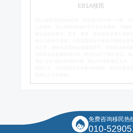
EB1A移民
EB1A是美国职业移民第一优先类EB1中的一小类，又
人才移民。EB1A的申请条件并不是非常具体，只要
够证实其在科学、艺术、教育、商业或体育等方面获
级公认的伟大成就，并且在获得绿卡来美后继续从事
叶晓飞老师
域工作，持续为美国利益做贡献即可。美国职业移民
球移民签证配额的28.6%，即大约4万个移民签证，
移民项目首席专家
满足"优先"移民类别的申请。EB1A不需要雇主支持、
理劳工证，也没有语言和年龄等的限制，所以也愈来
了解更多
国杰出人才的青睐。
免费咨询移民热
010-52905