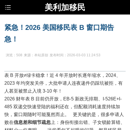
美利加移民
紧急！2026 美国移民表 B 窗口期告
急！
浏览：508
来源：本站原创
发布时间：2026-03-03 11:24:53
表 B 开放≠绿卡稳拿！近 4 年开放时长逐年缩水，2024、
2023 年均突发关停，大批申请人连夜递件仍踩坑被拒，有
人甚至被禁止入境 3-10 年！
2026 财年表 B 目前仍开放，EB-5 新政无排期、I-526E+I-
485 双递交快速登陆的福利还在，但配额消耗速度持续加
快，窗口期随时可能戛然而止。 更关键的是，很多申请人
败在
信息差和细节疏忽
上：身份衔接出错、子女锁龄算错、