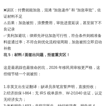
❌误区：付费就能加急，混淆 “加急递件” 和 “加急审批”，佐
证材料不足
⚠️后果：加急被拒，浪费费用，审批进度延误，甚至留下不
良记录
✅美利加避坑：律师先评估加急可行性，符合条件则精准备
料提通过率；不符合则优化流程缩周期，加急被拒立即启动
补救
坑 5：材料 / 面签出问题，拒签重灾区！
这是最易踩也最致命的坑，2026 年移民局审核更严格，这
些细节错一个就被拒：
1.非英文出生证翻译：缺译员亲笔宣誓声明，直接拒收；
2.经济担保 I-864：无 IRS 税单原件、W-2/1040 佐证，认定
无经济实力；
3.体检报告 I-693：非指定医生、缺结核筛查、报告超 4