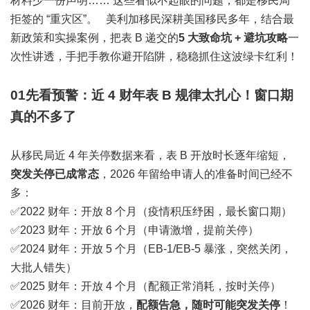
材料少一份声明…… 这些看似不起眼的问题，都是移民局
拒签的 “重灾区”。 美利加移民深耕美国移民多年，结合最
新政策和实操案例，把表 B 递交的
5 大致命坑 + 避坑攻略
一
次性讲透，手把手教你避开陷阱，稳稳抓住这波绿卡红利！
0
1
先看预警：近 4 财年表 B 规律太扎心！
窗口期
真的不多了
从移民局近 4 年关停数据来看，表 B 开放时长逐年缩短，
突发关停已成常态
，2026 年留给申请人的准备时间已经不
多：
✅2022 财年：开放 8 个月（疫情积压纾困，最长窗口期）
✅2023 财年：开放 6 个月（申请激增，提前关停）
✅2024 财年：开放 5 个月（EB-1/EB-5 暴涨，突然关闭，
大批人错失）
✅2025 财年：开放 4 个月（配额正常消耗，按时关停）
✅2026 财年：目前开放，
配额告急，随时可能突发关停
！