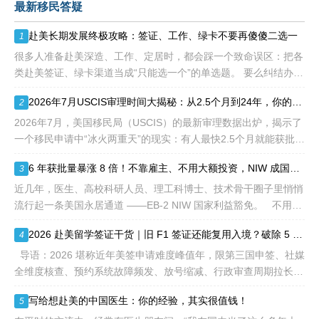
最新移民答疑
额占全球移民签证配额的
28.6%，即大约4万个移民
赴美长期发展终极攻略：签证、工作、绿卡不要再傻傻二选一
1
签证，都会用于满足"优
先"移民类别的申请。EB1A
很多人准备赴美深造、工作、定居时，都会踩一个致命误区：把各
不需要雇主支持、不用办理
类赴美签证、绿卡渠道当成“只能选一个”的单选题。 要么纠结办哪
劳工证，也没有语言和年龄
种签证入境，要么盲目跟风申绿卡，最后导致：身份断层、政策冲
2026年7月USCIS审理时间大揭秘：从2.5个月到24年，你的申请要等多久？
2
等的限制，所以也愈来愈受
突、白白浪费几年
到中国杰出人才的青睐。
2026年7月，美国移民局（USCIS）的最新审理数据出炉，揭示了
一个移民申请中“冰火两重天”的现实：有人最快2.5个月就能获批，
而有人却要等待长达286.5个月——接近24年。 这份数据不仅是
6 年获批量暴涨 8 倍！不靠雇主、不用大额投资，NIW 成国内高知家庭身份规划底牌
3
一
近几年，医生、高校科研人员、理工科博士、技术骨干圈子里悄悄
流行起一条美国永居通道 ——EB-2 NIW 国家利益豁免。 不用提
前赴美求职、不用绑定美国雇主、无需上百万美元投资
2026 赴美留学签证干货｜旧 F1 签证还能复用入境？破除 5 大流传已久的签证误区
4
导语：2026 堪称近年美签申请难度峰值年，限第三国申签、社媒
全维度核查、预约系统故障频发、放号缩减、行政审查周期拉长，
大批留学生卡在抢号、等 I-20、准备面签各个环节。不少换校
写给想赴美的中国医生：你的经验，其实很值钱！
5