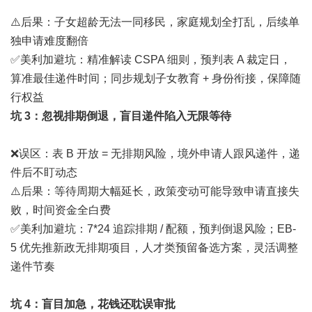
⚠️后果：子女超龄无法一同移民，家庭规划全打乱，后续单
独申请难度翻倍
✅美利加避坑：精准解读 CSPA 细则，预判表 A 裁定日，
算准最佳递件时间；同步规划子女教育 + 身份衔接，保障随
行权益
坑 3：忽视排期倒退，盲目递件陷入无限等待
❌误区：表 B 开放 = 无排期风险，境外申请人跟风递件，递
件后不盯动态
⚠️后果：等待周期大幅延长，政策变动可能导致申请直接失
败，时间资金全白费
✅美利加避坑：7*24 追踪排期 / 配额，预判倒退风险；EB-
5 优先推新政无排期项目，人才类预留备选方案，灵活调整
递件节奏
坑 4：盲目加急，花钱还耽误审批