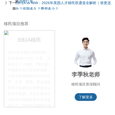
篇
这样打造
》下一
EB-1A vs NIW：2026年美国人才移民双通道全解析｜谁更适
篇
合？排期多久？费用多少？
移民项目推荐
EB1A移民
EB1A是美国职业移民第一
优先类EB1中的一小类，又
称杰出人才移民。EB1A的
申请条件并不是非常具体，
赵锦瑞老师
李季秋老师
只要申请者能够证实其在科
学、艺术、教育、商业或体
移民项目咨询官
移民项目资深顾问
育等方面获得过世界级公认
的伟大成就，并且在获得绿
了解更多
了解更多
卡来美后继续从事本专业领
域工作，持续为美国利益做
贡献即可。美国职业移民配