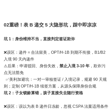
0
2
重磅！表 B 递交 5 大隐形坑，
踩中即凉凉
坑 1：身份维持不当，直接判定签证欺诈
❌误区：递件 = 合法留美，OPT/H-1B 到期不衔接，B1/B2
入境 90 天内递件
⚠️后果：申请驳回、身份失效，
禁止入境 3-10 年
，欺诈污
点无法豁免
✅美利加避坑：一对一审核签证 / 入境记录，规避 90 天规
则；定制 OPT/H-1B 续签方案，从源头保障身份合规
坑 2：子女锁龄算错，孩子直接失去随行资格
❌误区：误以为表 B 递件日冻龄，忽视 CSPA 法案适用条件