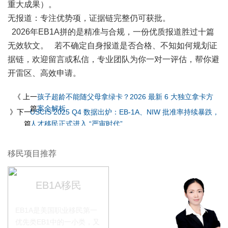
重大成果）。
无报道：专注优势项，证据链完整仍可获批。
2026年
EB1A
拼的是精准与合规，一份优质报道胜过十篇
无效软文。 若不确定自身报道是否合格、不知如何规划证
据链，欢迎留言或私信，专业团队为你一对一评估，帮你避
开雷区、高效申请。
《 上一
孩子超龄不能随父母拿绿卡？2026 最新 6 大独立拿卡方
篇
案全解析
》下一
USCIS 2025 Q4 数据出炉：EB-1A、NIW 批准率持续暴跌，
篇
人才移民正式进入 “严审时代”
移民项目推荐
EB1A移民
EB1A是美国职业移民第一
优先类EB1中的一小类，又