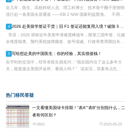
一
近几年，医生、高校科研人员、理工科博士、技术骨干圈子里悄悄
流行起一条美国永居通道 ——EB-2 NIW 国家利益豁免。 不用提
前赴美求职、不用绑定美国雇主、无需上百万美元投资
2026 赴美留学签证干货｜旧 F1 签证还能复用入境？破除 5 大流传已久的签证误区
4
导语：2026 堪称近年美签申请难度峰值年，限第三国申签、社媒
全维度核查、预约系统故障频发、放号缩减、行政审查周期拉长，
大批留学生卡在抢号、等 I-20、准备面签各个环节。不少换校
写给想赴美的中国医生：你的经验，其实很值钱！
5
在平时的交流中，经常有医生朋友问：“我在国内当了这么多年大
夫，能直接去美国开诊所、看病人吗？” 说实话，答案有点扎
心：不能直接上岗。 美国的医疗体系
热门移民答疑
一文看懂美国绿卡排期！“表A”“表B”分别指什么，二
者有何区别？
2601
2025-05-25