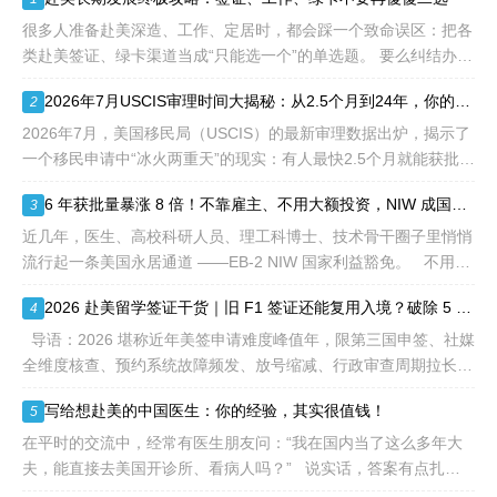
签证，都会用于满足"优
先"移民类别的申请。EB1A
很多人准备赴美深造、工作、定居时，都会踩一个致命误区：把各
不需要雇主支持、不用办理
类赴美签证、绿卡渠道当成“只能选一个”的单选题。 要么纠结办哪
劳工证，也没有语言和年龄
种签证入境，要么盲目跟风申绿卡，最后导致：身份断层、政策冲
2026年7月USCIS审理时间大揭秘：从2.5个月到24年，你的申请要等多久？
2
等的限制，所以也愈来愈受
突、白白浪费几年
到中国杰出人才的青睐。
2026年7月，美国移民局（USCIS）的最新审理数据出炉，揭示了
一个移民申请中“冰火两重天”的现实：有人最快2.5个月就能获批，
而有人却要等待长达286.5个月——接近24年。 这份数据不仅是
6 年获批量暴涨 8 倍！不靠雇主、不用大额投资，NIW 成国内高知家庭身份规划底牌
3
一
近几年，医生、高校科研人员、理工科博士、技术骨干圈子里悄悄
流行起一条美国永居通道 ——EB-2 NIW 国家利益豁免。 不用提
前赴美求职、不用绑定美国雇主、无需上百万美元投资
2026 赴美留学签证干货｜旧 F1 签证还能复用入境？破除 5 大流传已久的签证误区
4
导语：2026 堪称近年美签申请难度峰值年，限第三国申签、社媒
全维度核查、预约系统故障频发、放号缩减、行政审查周期拉长，
大批留学生卡在抢号、等 I-20、准备面签各个环节。不少换校
写给想赴美的中国医生：你的经验，其实很值钱！
5
在平时的交流中，经常有医生朋友问：“我在国内当了这么多年大
夫，能直接去美国开诊所、看病人吗？” 说实话，答案有点扎
心：不能直接上岗。 美国的医疗体系