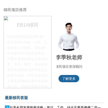
移民项目推荐
EB1A移民
EB1A是美国职业移民第一
优先类EB1中的一小类，又
称杰出人才移民。EB1A的
申请条件并不是非常具体，
李季秋老师
叶晓飞老师
只要申请者能够证实其在科
学、艺术、教育、商业或体
移民项目资深顾问
移民项目首席专家
育等方面获得过世界级公认
的伟大成就，并且在获得绿
了解更多
了解更多
卡来美后继续从事本专业领
域工作，持续为美国利益做
贡献即可。美国职业移民配
最新移民答疑
额占全球移民签证配额的
28.6%，即大约4万个移民
赴美长期发展终极攻略：签证、工作、绿卡不要再傻傻二选一
1