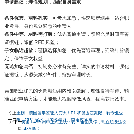
申请建议：理性规划，匹配自身需求
条件优秀、材料扎实
：可考虑加急，快速锁定结果，适合职
业发展、身份规划紧急的申请人；
条件中等、材料需打磨
：优先普通申请，预留充足时间完善
证据链，降低 RFE 风险；
子女临近超龄
：谨慎选择加急，优先普通审理，延缓年龄锁
定，保障子女权益；
无论加急与否
：初期务必准备完整、详实的申请材料，强化
证据链，从源头减少补件，缩短审理时长。
美国职业移民的长周期短期内难以缓解，理性看待等待、精
准匹配申请方案，才能最大程度降低风险、提高获批效率。
《 上
重磅！美国留学签证大变天！F1 将设固定期限、转专业受
一篇
限、OPT 缩水…2026 年 9 月或正式落地
》下一
美国 I-485 网申正式上线！表 B 全面关停，现在还要递交
篇
I-485 吗？