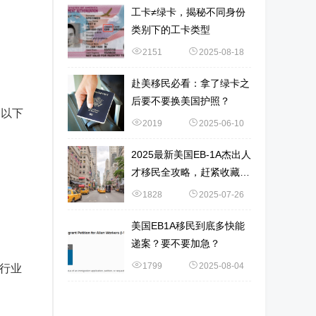
工卡≠绿卡，揭秘不同身份
类别下的工卡类型
2151
2025-08-18
赴美移民必看：拿了绿卡之
后要不要换美国护照？
。以下
2019
2025-06-10
2025最新美国EB-1A杰出人
才移民全攻略，赶紧收藏
吧！
1828
2025-07-26
美国EB1A移民到底多快能
递案？要不要加急？
1799
2025-08-04
、行业