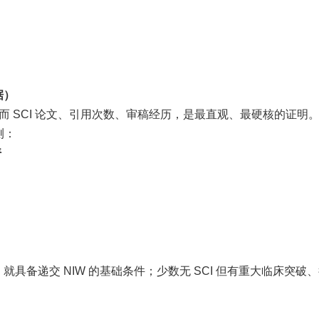
据）
而 SCI 论文、引用次数、审稿经历，是最直观、最硬核的证明
测：
请
，就具备递交 NIW 的基础条件；少数无 SCI 但有重大临床突破