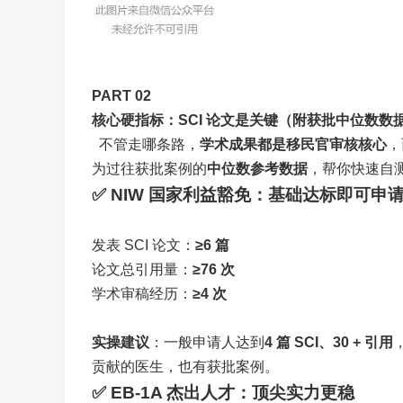
PART 0
2
核心硬指标：SCI 论文是关键（附获批中位数数
不管走哪条路，
学术成果都是移民官审核核心
，
为过往获批案例的
中位数参考数据
，帮你快速自
✅ NIW 国家利益豁免：基础达标即可申
发表 SCI 论文：
≥6 篇
论文总引用量：
≥76 次
学术审稿经历：
≥4 次
实操建议
：一般申请人达到
4 篇 SCI、30 + 引用
贡献的医生，也有获批案例。
✅ EB-1A 杰出人才：顶尖实力更稳