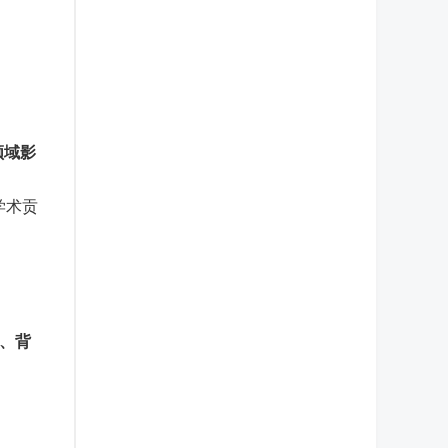
领域影
学术贡
、背