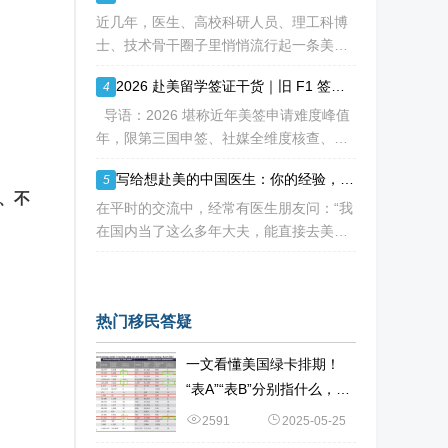
——接近24年。 这份数据不仅是一
近几年，医生、高校科研人员、理工科博
士、技术骨干圈子里悄悄流行起一条美国
永居通道 ——EB-2 NIW 国家利益豁免。
2026 赴美留学签证干货｜旧 F1 签证还能复用入境？破除 5 大流传已久的签证误区
4
不用提前赴美求职、不用绑定美国雇主、
无需上百万美元投资
导语：2026 堪称近年美签申请难度峰值
年，限第三国申签、社媒全维度核查、预
约系统故障频发、放号缩减、行政审查周
写给想赴美的中国医生：你的经验，其实很值钱！
5
期拉长，大批留学生卡在抢号、等 I-20、
、不
准备面签各个环节。不少换校
在平时的交流中，经常有医生朋友问：“我
在国内当了这么多年大夫，能直接去美国
开诊所、看病人吗？” 说实话，答案有点
扎心：不能直接上岗。 美国的医疗体系
热门移民答疑
一文看懂美国绿卡排期！
“表A”“表B”分别指什么，二
者有何区别？
2591
2025-05-25