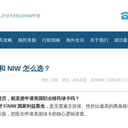
才绿卡EB1A/NIW申请
民攻略
移民答疑
行前指南
海外生活
关于我们
成功案
和 NIW 怎么选？
浏览：306
来源：本站原创
发布时间：2026-05-22 1
资历，能直接申请美国职业移民绿卡吗？
才
和
NIW 国家利益豁免
，是无需雇主担保、性价比最高的两条
方面，把医生申请美国绿卡的核心逻辑讲透。