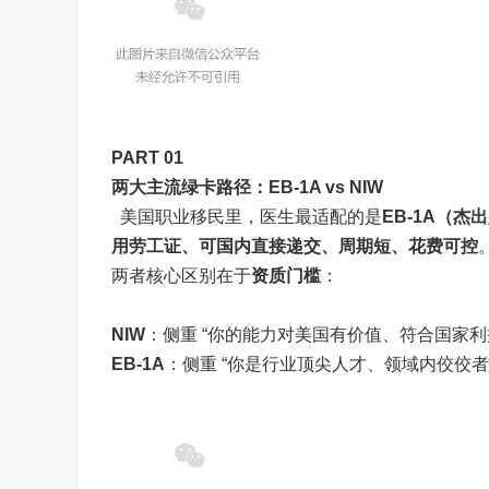
PART 0
1
两大主流绿卡路径：EB-1A vs NIW
美国职业移民里，医生最适配的是
EB-1A（杰
用劳工证、可国内直接递交、周期短、花费可控
两者核心区别在于
资质门槛
：
NIW
：侧重 “你的能力对美国有价值、符合国家
EB-1A
：侧重 “你是行业顶尖人才、领域内佼佼