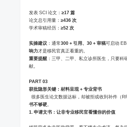
发表 SCI 论文：
≥17 篇
论文总引用量：
≥436 次
学术审稿经历：
≥52 次
实操建议
：通常
300 + 引用、30 + 审稿
可启动 E
响力
才是移民官真正看重的。
重要提醒
：三甲、二甲、私立诊所医生，只要科
献。
PART 0
3
获批隐形关键：材料呈现 + 专业背书
很多医生论文数据达标，却被拒或收到补件（R
书不够硬
。
1. 申请文书：让非专业移民官看懂你的价值