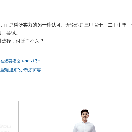
，而是
科研实力的另一种认可
。无论你是三甲骨干、二甲中坚，
估、尝试。
种选择，何乐而不为？
在还要递交 I-485 吗？
民配额迎来“史诗级”扩容
称杰出