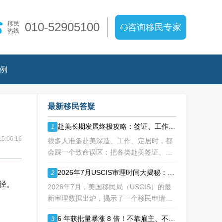
移民
010-52905100
咨询移民专家
热线
例
最新移民答疑
赴美长期发展终极攻略：签证、工作、绿卡不要再傻傻二选一
1
5:06:16
很多人准备赴美深造、工作、定居时，都
会踩一个致命误区：把各类赴美签证、绿
卡渠道当成“只能选一个”的单选题。 要么
2026年7月USCIS审理时间大揭秘：从2.5个月到24年，你的申请要等多久？
2
纠结办哪种签证入境，要么盲目跟风申绿
路径。
卡，最后导致：身份断层、政策冲突、白
2026年7月，美国移民局（USCIS）的最
白浪费几年
新审理数据出炉，揭示了一个移民申请中
“冰火两重天”的现实：有人最快2.5个月就
6 年获批量暴涨 8 倍！不靠雇主、不用大额投资，NIW 成国内高知家庭身份规划底牌
3
能获批，而有人却要等待长达286.5个月