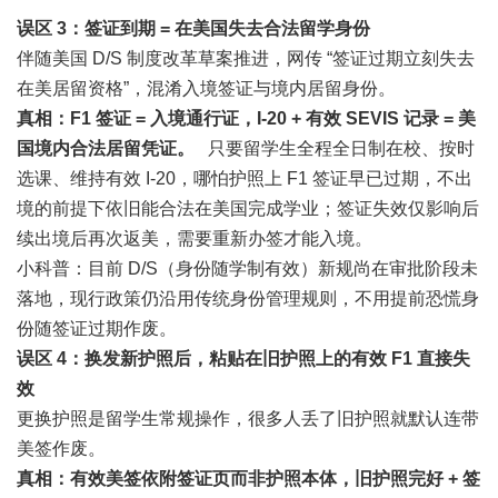
误区 3：签证到期 = 在美国失去合法留学身份
伴随美国 D/S 制度改革草案推进，网传 “签证过期立刻失去
在美居留资格”，混淆入境签证与境内居留身份。
真相：F1 签证 = 入境通行证，I-20 + 有效 SEVIS 记录 = 美
国境内合法居留凭证。
只要留学生全程全日制在校、按时
选课、维持有效 I-20，哪怕护照上 F1 签证早已过期，不出
境的前提下依旧能合法在美国完成学业；签证失效仅影响后
续出境后再次返美，需要重新办签才能入境。
小科普：目前 D/S（身份随学制有效）新规尚在审批阶段未
落地，现行政策仍沿用传统身份管理规则，不用提前恐慌身
份随签证过期作废。
误区 4：换发新护照后，粘贴在旧护照上的有效 F1 直接失
效
更换护照是留学生常规操作，很多人丢了旧护照就默认连带
美签作废。
真相：有效美签依附签证页而非护照本体，旧护照完好 + 签