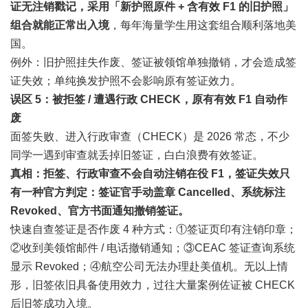
证无注销戳记，采用「新护照原件 + 含有效 F1 的旧护照」
组合就能正常出入境
，每年海量学生用这套组合顺利落地美
国。
例外：旧护照挂失作废、签证被领馆单独撤销，才会造成签
证失效；单纯换发护照不会影响原有签证效力。
误区 5：被拒签 / 遭遇行政 CHECK，原有有效 F1 自动作
废
面签失败、进入行政审查（CHECK）是 2026 常态，不少
同学一遇到审查就丢掉旧签证，白白浪费有效签证。
真相：拒签、行政审查不会自动注销在役 F1，签证失效只
有一种官方判定：签证官手动盖章 Cancelled、系统标注
Revoked、官方书面通知撤销签证。
快速自查签证是否作废 4 种方式：①签证页印有注销印章；
②收到美领馆邮件 / 电话撤销通知；③CEAC 签证查询系统
显示 Revoked；④航空公司无法办理赴美值机。无以上情
形，旧签依旧具备使用效力，过往大量案例佐证被 CHECK
后旧签成功入境。