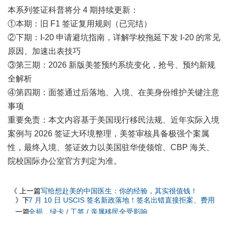
本系列签证科普将分 4 期持续更新：
①本期：旧 F1 签证复用规则（已完结）
②下期：I-20 申请避坑指南，详解学校拖延下发 I-20 的常见
原因、加速出表技巧
③第三期：2026 新版美签预约系统变化，抢号、预约新规
全解析
④第四期：面签通过后落地、入境、在美身份维护关键注意
事项
重要免责：本文内容基于美国现行移民法规、近年实际入境
案例与 2026 签证大环境整理，美签审核具备极强个案属
性，最终入境、签证效力以美国驻华使领馆、CBP 海关、
院校国际办公室官方判定为准。
《 上一篇
写给想赴美的中国医生：你的经验，其实很值钱！
》下
7 月 10 日 USCIS 签名新政落地！签名出错直接拒案、费用
一篇
全损，绿卡 / 工签 / 亲属移民全受影响