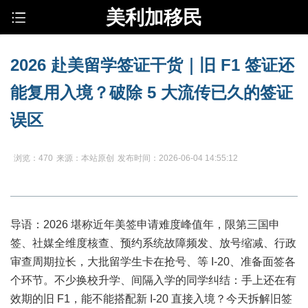
美利加移民
2026 赴美留学签证干货｜旧 F1 签证还
能复用入境？破除 5 大流传已久的签证
误区
浏览：470
来源：本站原创
发布时间：2026-06-04 14:55:12
导语：2026 堪称近年美签申请难度峰值年，限第三国申
签、社媒全维度核查、预约系统故障频发、放号缩减、行政
审查周期拉长，大批留学生卡在抢号、等 I-20、准备面签各
个环节。不少换校升学、间隔入学的同学纠结：手上还在有
效期的旧 F1，能不能搭配新 I-20 直接入境？今天拆解旧签