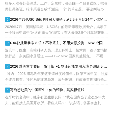
先"移民类别的申请。EB1A
很多人准备赴美深造、工作、定居时，都会踩一个致命误区：把各
不需要雇主支持、不用办理
类赴美签证、绿卡渠道当成“只能选一个”的单选题。 要么纠结办哪
劳工证，也没有语言和年龄
种签证入境，要么盲目跟风申绿卡，最后导致：身份断层、政策冲
2026年7月USCIS审理时间大揭秘：从2.5个月到24年，你的申请要等多久？
2
等的限制，所以也愈来愈受
突、白白浪费几年
到中国杰出人才的青睐。
2026年7月，美国移民局（USCIS）的最新审理数据出炉，揭示了
一个移民申请中“冰火两重天”的现实：有人最快2.5个月就能获批，
而有人却要等待长达286.5个月——接近24年。 这份数据不仅是
6 年获批量暴涨 8 倍！不靠雇主、不用大额投资，NIW 成国内高知家庭身份规划底牌
3
一
近几年，医生、高校科研人员、理工科博士、技术骨干圈子里悄悄
流行起一条美国永居通道 ——EB-2 NIW 国家利益豁免。 不用提
前赴美求职、不用绑定美国雇主、无需上百万美元投资
2026 赴美留学签证干货｜旧 F1 签证还能复用入境？破除 5 大流传已久的签证误区
4
导语：2026 堪称近年美签申请难度峰值年，限第三国申签、社媒
全维度核查、预约系统故障频发、放号缩减、行政审查周期拉长，
大批留学生卡在抢号、等 I-20、准备面签各个环节。不少换校
写给想赴美的中国医生：你的经验，其实很值钱！
5
在平时的交流中，经常有医生朋友问：“我在国内当了这么多年大
夫，能直接去美国开诊所、看病人吗？” 说实话，答案有点扎
心：不能直接上岗。 美国的医疗体系