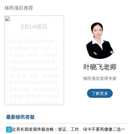
移民项目推荐
EB1A移民
EB1A是美国职业移民第一
优先类EB1中的一小类，又
称杰出人才移民。EB1A的
申请条件并不是非常具体，
李季秋老师
叶晓飞老师
只要申请者能够证实其在科
学、艺术、教育、商业或体
移民项目资深顾问
移民项目首席专家
育等方面获得过世界级公认
的伟大成就，并且在获得绿
了解更多
了解更多
卡来美后继续从事本专业领
域工作，持续为美国利益做
贡献即可。美国职业移民配
最新移民答疑
额占全球移民签证配额的
28.6%，即大约4万个移民
赴美长期发展终极攻略：签证、工作、绿卡不要再傻傻二选一
1
签证，都会用于满足"优