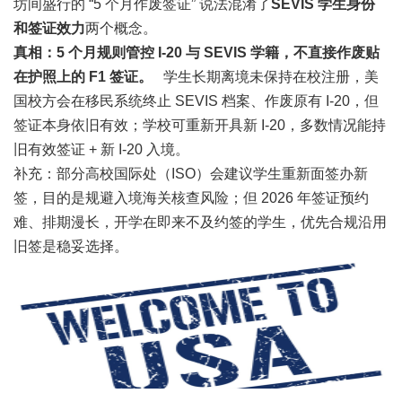
坊间盛行的 “5 个月作废签证” 说法混淆了
SEVIS 学生身份
和签证效力
两个概念。
真相：5 个月规则管控 I-20 与 SEVIS 学籍，不直接作废贴
在护照上的 F1 签证。
学生长期离境未保持在校注册，美
国校方会在移民系统终止 SEVIS 档案、作废原有 I-20，但
签证本身依旧有效；学校可重新开具新 I-20，多数情况能持
旧有效签证 + 新 I-20 入境。
补充：部分高校国际处（ISO）会建议学生重新面签办新
签，目的是规避入境海关核查风险；但 2026 年签证预约
难、排期漫长，开学在即来不及约签的学生，优先合规沿用
旧签是稳妥选择。