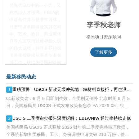
优先类EB1中的一小类，又
称杰出人才移民。EB1A的
申请条件并不是非常具体，
赵锦瑞老师
李季秋老师
只要申请者能够证实其在科
学、艺术、教育、商业或体
移民项目咨询官
移民项目资深顾问
育等方面获得过世界级公认
的伟大成就，并且在获得绿
了解更多
了解更多
卡来美后继续从事本专业领
域工作，持续为美国利益做
贡献即可。美国职业移民配
最新移民动态
额占全球移民签证配额的
28.6%，即大约4万个移民
重磅预警｜USCIS 新政无缓冲落地！缺材料直接拒，再也没有 “补件兜底”
1
签证，都会用于满足"优
先"移民类别的申请。EB1A
01新政突袭：8 月 5 日即刻生效，全类别无例外 北京时间 8 月 5
不需要雇主支持、不用办理
日，美国移民局 USCIS 正式发布政策备忘录 PA-2026-05，彻底
劳工证，也没有语言和年龄
改写移民申请审理规则： 移民官拥
USCIS 二季度审批报告深度拆解：EB1A/NIW 通过率持续走低
2
等的限制，所以也愈来愈受
到中国杰出人才的青睐。
美国移民局 USCIS 正式释放 2026 财年第二季度完整审理数据，
全系统新增各类移民、工卡、身份调整申请突破 213 万份，整体