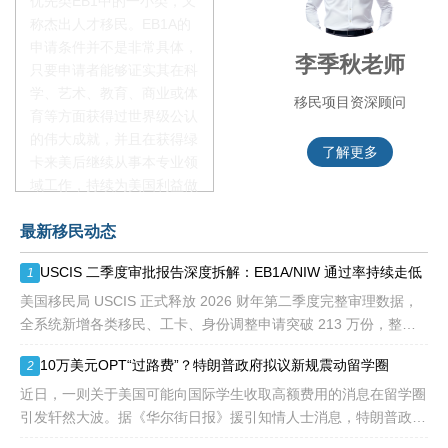
优先类EB1中的一小类，又
称杰出人才移民。EB1A的
申请条件并不是非常具体，
赵锦瑞老师
李季秋老师
只要申请者能够证实其在科
学、艺术、教育、商业或体
移民项目咨询官
移民项目资深顾问
育等方面获得过世界级公认
的伟大成就，并且在获得绿
了解更多
了解更多
卡来美后继续从事本专业领
域工作，持续为美国利益做
贡献即可。美国职业移民配
最新移民动态
额占全球移民签证配额的
28.6%，即大约4万个移民
USCIS 二季度审批报告深度拆解：EB1A/NIW 通过率持续走低
1
签证，都会用于满足"优
先"移民类别的申请。EB1A
美国移民局 USCIS 正式释放 2026 财年第二季度完整审理数据，
不需要雇主支持、不用办理
全系统新增各类移民、工卡、身份调整申请突破 213 万份，整体
劳工证，也没有语言和年龄
待审积压总量已冲破 1200 万大关。 海
10万美元OPT“过路费”？特朗普政府拟议新规震动留学圈
2
等的限制，所以也愈来愈受
到中国杰出人才的青睐。
近日，一则关于美国可能向国际学生收取高额费用的消息在留学圈
引发轩然大波。据《华尔街日报》援引知情人士消息，特朗普政府
正在讨论一项针对国际学生毕业后工作许可（OPT）的新方案，其