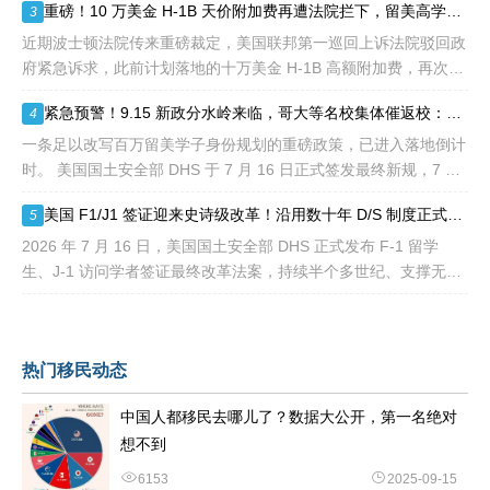
重磅！10 万美金 H-1B 天价附加费再遭法院拦下，留美高学历人才别只盯着 H1B
3
中可能包括高达10万美元
近期波士顿法院传来重磅裁定，美国联邦第一巡回上诉法院驳回政
府紧急诉求，此前计划落地的十万美金 H-1B 高额附加费，再次被
司法禁令冻结。 不少海外技术人才看到消息稍感宽慰，但
紧急预警！9.15 新政分水岭来临，哥大等名校集体催返校：旧 D/S 身份通道即将关闭
4
一条足以改写百万留美学子身份规划的重磅政策，已进入落地倒计
时。 美国国土安全部 DHS 于 7 月 16 日正式签发最终新规，7 月
17 日文件公示于《联邦公报》，60 天后，也就是2026
美国 F1/J1 签证迎来史诗级改革！沿用数十年 D/S 制度正式落幕，9 月即将生效
5
2026 年 7 月 16 日，美国国土安全部 DHS 正式发布 F-1 留学
生、J-1 访问学者签证最终改革法案，持续半个多世纪、支撑无数
留美学子身份合规的 D/S 体系宣告全面退出历史舞台。
热门移民动态
中国人都移民去哪儿了？数据大公开，第一名绝对
想不到
6153
2025-09-15