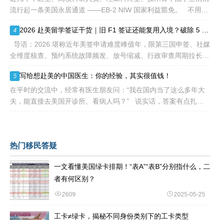
流行起一条美国永居通道 ——EB-2 NIW 国家利益豁免。 不用提
前赴美求职、不用绑定美国雇主、无需上百万美元投资
2026 赴美留学签证干货｜旧 F1 签证还能复用入境？破除 5 大流传已久的签证误区
4
导语：2026 堪称近年美签申请难度峰值年，限第三国申签、社媒
全维度核查、预约系统故障频发、放号缩减、行政审查周期拉长，
大批留学生卡在抢号、等 I-20、准备面签各个环节。不少换校
写给想赴美的中国医生：你的经验，其实很值钱！
5
在平时的交流中，经常有医生朋友问：“我在国内当了这么多年大
夫，能直接去美国开诊所、看病人吗？” 说实话，答案有点扎
心：不能直接上岗。 美国的医疗体系
热门移民答疑
一文看懂美国绿卡排期！“表A”“表B”分别指什么，二
者有何区别？
2609
2025-05-25
工卡≠绿卡，揭秘不同身份类别下的工卡类型