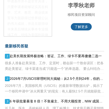
申请条件并不是非常具体，
赵锦瑞老师
李季秋老师
只要申请者能够证实其在科
学、艺术、教育、商业或体
移民项目咨询官
移民项目资深顾问
育等方面获得过世界级公认
的伟大成就，并且在获得绿
了解更多
了解更多
卡来美后继续从事本专业领
域工作，持续为美国利益做
贡献即可。美国职业移民配
最新移民答疑
额占全球移民签证配额的
28.6%，即大约4万个移民
赴美长期发展终极攻略：签证、工作、绿卡不要再傻傻二选一
1
签证，都会用于满足"优
先"移民类别的申请。EB1A
很多人准备赴美深造、工作、定居时，都会踩一个致命误区：把各
不需要雇主支持、不用办理
类赴美签证、绿卡渠道当成“只能选一个”的单选题。 要么纠结办哪
劳工证，也没有语言和年龄
种签证入境，要么盲目跟风申绿卡，最后导致：身份断层、政策冲
2026年7月USCIS审理时间大揭秘：从2.5个月到24年，你的申请要等多久？
2
等的限制，所以也愈来愈受
突、白白浪费几年
到中国杰出人才的青睐。
2026年7月，美国移民局（USCIS）的最新审理数据出炉，揭示了
一个移民申请中“冰火两重天”的现实：有人最快2.5个月就能获批，
而有人却要等待长达286.5个月——接近24年。 这份数据不仅是
6 年获批量暴涨 8 倍！不靠雇主、不用大额投资，NIW 成国内高知家庭身份规划底牌
3
一
近几年，医生、高校科研人员、理工科博士、技术骨干圈子里悄悄