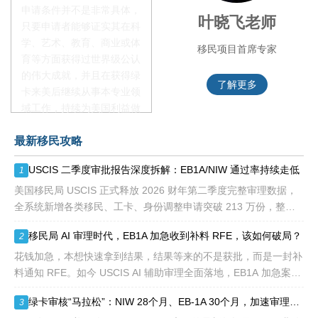
申请条件并不是非常具体，
李季秋老师
叶晓飞老师
只要申请者能够证实其在科
学、艺术、教育、商业或体
移民项目资深顾问
移民项目首席专家
育等方面获得过世界级公认
的伟大成就，并且在获得绿
了解更多
了解更多
卡来美后继续从事本专业领
域工作，持续为美国利益做
贡献即可。美国职业移民配
最新移民攻略
额占全球移民签证配额的
28.6%，即大约4万个移民
USCIS 二季度审批报告深度拆解：EB1A/NIW 通过率持续走低
1
签证，都会用于满足"优
先"移民类别的申请。EB1A
美国移民局 USCIS 正式释放 2026 财年第二季度完整审理数据，
不需要雇主支持、不用办理
全系统新增各类移民、工卡、身份调整申请突破 213 万份，整体
劳工证，也没有语言和年龄
待审积压总量已冲破 1200 万大关。 海
移民局 AI 审理时代，EB1A 加急收到补料 RFE，该如何破局？
2
等的限制，所以也愈来愈受
到中国杰出人才的青睐。
花钱加急，本想快速拿到结果，结果等来的不是获批，而是一封补
料通知 RFE。如今 USCIS AI 辅助审理全面落地，EB1A 加急案件
触发补件的概率明显走高，很多申请人陷入焦虑：加急收到 RFE
绿卡审核“马拉松”：NIW 28个月、EB-1A 30个月，加速审理是解药吗？
3