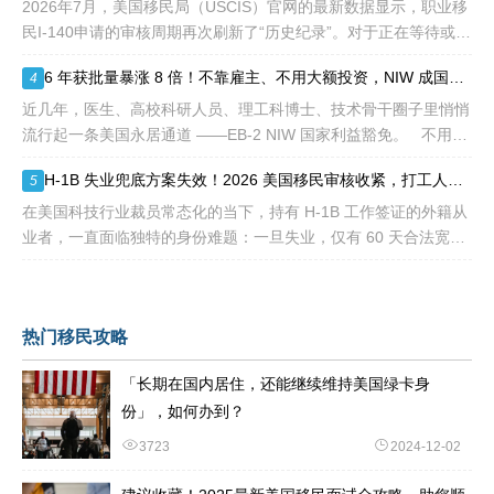
2026年7月，美国移民局（USCIS）官网的最新数据显示，职业移
民I-140申请的审核周期再次刷新了“历史纪录”。对于正在等待或计
划递交NIW（国家利益豁免）和EB-1A（杰出人才）的申请人来
6 年获批量暴涨 8 倍！不靠雇主、不用大额投资，NIW 成国内高知家庭身份规划底牌
4
说，这
近几年，医生、高校科研人员、理工科博士、技术骨干圈子里悄悄
流行起一条美国永居通道 ——EB-2 NIW 国家利益豁免。 不用提
前赴美求职、不用绑定美国雇主、无需上百万美元投资
H-1B 失业兜底方案失效！2026 美国移民审核收紧，打工人该如何守住合法身份
5
在美国科技行业裁员常态化的当下，持有 H-1B 工作签证的外籍从
业者，一直面临独特的身份难题：一旦失业，仅有 60 天合法宽限
期寻找下家。 过去数年，业内公认的稳妥补救方式，
热门移民攻略
「长期在国内居住，还能继续维持美国绿卡身
份」，如何办到？
3723
2024-12-02