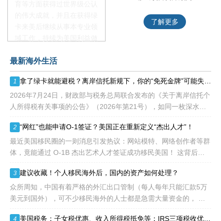
育等方面获得过世界级公认
的伟大成就，并且在获得绿
了解更多
了解更多
卡来美后继续从事本专业领
域工作，持续为美国利益做
贡献即可。美国职业移民配
最新海外生活
额占全球移民签证配额的
28.6%，即大约4万个移民
拿了绿卡就能避税？离岸信托新规下，你的“免死金牌”可能失效了！
1
签证，都会用于满足"优
先"移民类别的申请。EB1A
2026年7月24日，财政部与税务总局联合发布的《关于离岸信托个
不需要雇主支持、不用办理
人所得税有关事项的公告》（2026年第21号），如同一枚深水炸
劳工证，也没有语言和年龄
弹，在高净值人群的财富管理圈层激起千层浪。这份文件，连同国
“网红”也能申请O-1签证？美国正在重新定义“杰出人才”！
2
等的限制，所以也愈来愈受
家税务总局配套发
到中国杰出人才的青睐。
最近美国移民圈的一则消息引发热议：网站模特、网络创作者等群
体，竟能通过 O-1B 杰出艺术人才签证成功移民美国！ 这背后不
是政策 “放水”，而是美国对 “杰出人才” 的定义正在经历颠覆性重
建议收藏！个人移民海外后，国内的资产如何处理？
3
构
众所周知，中国有着严格的外汇出口管制（每人每年只能汇款5万
美元到国外），可不少移民海外的人士都是急需大量资金的， 包
括买房、买车、做生意、孩子教育等在内都是不小的开销。 而且
美国税务：子女税优惠、收入所得税抵免等：IRS三项税收优惠即将提高额度
4