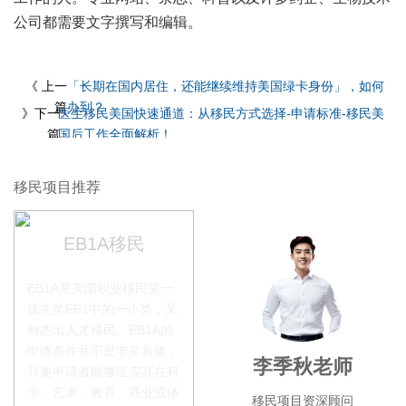
公司都需要文字撰写和编辑。
《 上一
「长期在国内居住，还能继续维持美国绿卡身份」，如何
篇
办到？
》下一
医生移民美国快速通道：从移民方式选择-申请标准-移民美
篇
国后工作全面解析！
移民项目推荐
EB1A移民
EB1A是美国职业移民第一
优先类EB1中的一小类，又
称杰出人才移民。EB1A的
申请条件并不是非常具体，
赵锦瑞老师
李季秋老师
叶
只要申请者能够证实其在科
学、艺术、教育、商业或体
移民项目咨询官
移民项目资深顾问
移