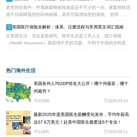
随着近年来国
若您符合条件，申领家庭税收抵免是必不可少的一步。家庭税收优
惠不仅能降低您的应纳税额，甚至可能增加您的退税。 然而，您
有资格享受的税收抵免项目可能每年都会变化。抵免金额也可能会
美国医疗保险全解析：体系、注册流程与常用英文词汇指南
5
变动，因为许
在美国生活，无论是新移民、留学生还是工作人士，医疗保险
（Health Insurance）都是绕不开的话题。 不同于中国的全民医保
制度，美国的医疗体系更像一个复杂的“拼图”——由政府、私
热门海外生活
美国各州人均GDP排名大公开！哪个州最富，哪个
州最穷？
21688
2025-03-14
最新2025年度美国医生薪酬变化发布，平均年薪高
达37.6万美元！赴美中国医生最爱这5个专业！
11845
2025-05-11