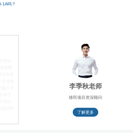
-1A吗？
称杰出
申请者能
得过世界
本专业领
李季秋老师
配额占全
都会用于
移民项目资深顾问
不用办
愈受到中
了解更多