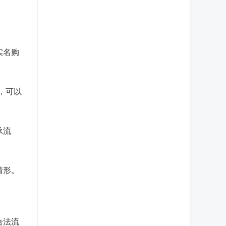
实名购
，可以
承流
情形。
合法流