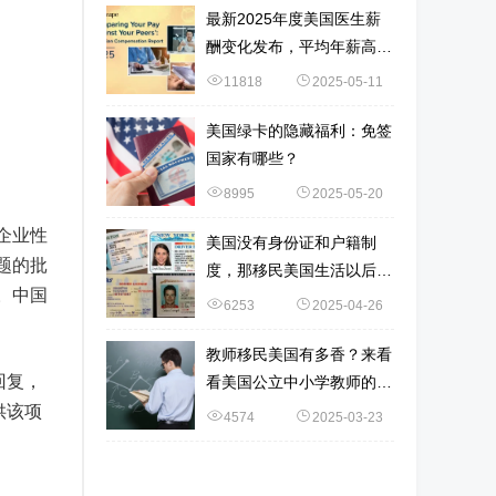
最新2025年度美国医生薪
酬变化发布，平均年薪高达
37.6万美元！赴美中国医生
11818
2025-05-11
最爱这5个专业！
美国绿卡的隐藏福利：免签
国家有哪些？
8995
2025-05-20
企业性
美国没有身份证和户籍制
题的批
度，那移民美国生活以后，
。中国
要如何证明自己的身份？
6253
2025-04-26
教师移民美国有多香？来看
回复，
看美国公立中小学教师的薪
酬！
供该项
4574
2025-03-23