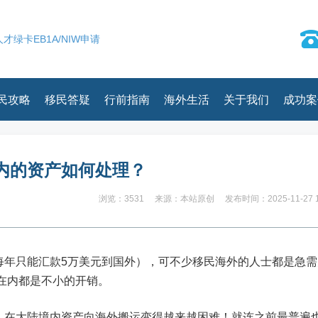
才绿卡EB1A/NIW申请
民攻略
移民答疑
行前指南
海外生活
关于我们
成功案
内的资产如何处理？
浏览：3531
来源：本站原创
发布时间：2025-11-27 1
每年只能汇款5万美元到国外），可不少移民海外的人士都是急需
在内都是不小的开销。
人在大陆境内资产向海外搬运变得越来越困难！就连之前最普遍