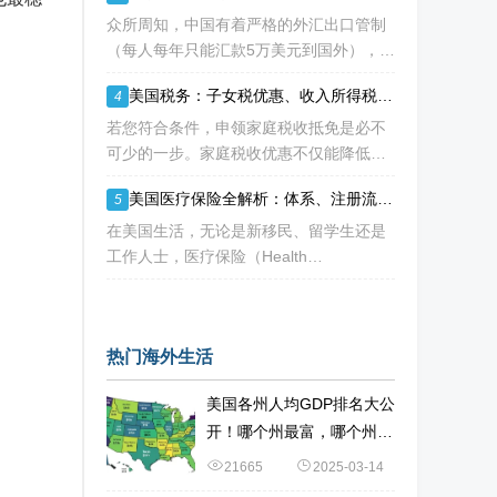
人才” 的定义正在经历颠覆性重构
众所周知，中国有着严格的外汇出口管制
（每人每年只能汇款5万美元到国外），可
不少移民海外的人士都是急需大量资金
美国税务：子女税优惠、收入所得税抵免等：IRS三项税收优惠即将提高额度
4
的， 包括买房、买车、做生意、孩子教育
等在内都是不小的开销。 而且随着近年来
若您符合条件，申领家庭税收抵免是必不
国
可少的一步。家庭税收优惠不仅能降低您
的应纳税额，甚至可能增加您的退税。 然
美国医疗保险全解析：体系、注册流程与常用英文词汇指南
5
而，您有资格享受的税收抵免项目可能每
年都会变化。抵免金额也可能会变动，因
在美国生活，无论是新移民、留学生还是
为许
工作人士，医疗保险（Health
Insurance）都是绕不开的话题。 不同于
中国的全民医保制度，美国的医疗体系更
像一个复杂的“拼图”——由政府、私
热门海外生活
美国各州人均GDP排名大公
开！哪个州最富，哪个州最
穷？
21665
2025-03-14