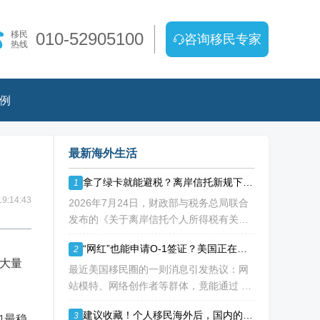
移民
010-52905100
咨询移民专家
热线
例
最新海外生活
拿了绿卡就能避税？离岸信托新规下，你的“免死金牌”可能失效了！
1
9:14:43
2026年7月24日，财政部与税务总局联合
发布的《关于离岸信托个人所得税有关事
项的公告》（2026年第21号），如同一枚
“网红”也能申请O-1签证？美国正在重新定义“杰出人才”！
2
深水炸弹，在高净值人群的财富管理圈层
大量
激起千层浪。这份文件，连同国家税务总
最近美国移民圈的一则消息引发热议：网
局配套发
站模特、网络创作者等群体，竟能通过 O-
1B 杰出艺术人才签证成功移民美国！ 这
建议收藏！个人移民海外后，国内的资产如何处理？
3
也最稳
背后不是政策 “放水”，而是美国对 “杰出