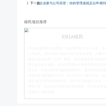
》下一篇
企业家与公司高管：你的管理成就足以申请EB
移民项目推荐
EB1A移民
EB1A是美国职业移民第一优先类EB1中的一小类，又
人才移民。EB1A的申请条件并不是非常具体，只要
够证实其在科学、艺术、教育、商业或体育等方面获
级公认的伟大成就，并且在获得绿卡来美后继续从事
赵锦瑞老师
域工作，持续为美国利益做贡献即可。美国职业移民
球移民签证配额的28.6%，即大约4万个移民签证，
移民项目咨询官
满足"优先"移民类别的申请。EB1A不需要雇主支持、
理劳工证，也没有语言和年龄等的限制，所以也愈来
了解更多
国杰出人才的青睐。