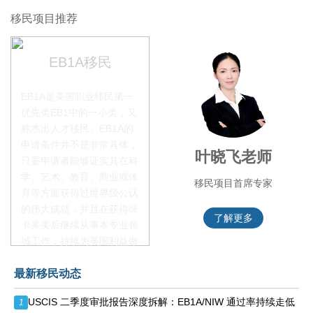
移民项目推荐
EB1A移民
EB1A是美国职业移民第一
优先类EB1中的一小类，又
称杰出人才移民。EB1A的
申请条件并不是非常具体，
李季秋老师
叶晓飞老师
只要申请者能够证实其在科
学、艺术、教育、商业或体
移民项目资深顾问
移民项目首席专家
育等方面获得过世界级公认
的伟大成就，并且在获得绿
了解更多
了解更多
卡来美后继续从事本专业领
域工作，持续为美国利益做
贡献即可。美国职业移民配
最新移民动态
额占全球移民签证配额的
28.6%，即大约4万个移民
USCIS 二季度审批报告深度拆解：EB1A/NIW 通过率持续走低
1
签证，都会用于满足"优