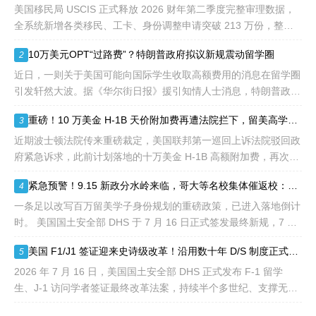
先"移民类别的申请。EB1A
美国移民局 USCIS 正式释放 2026 财年第二季度完整审理数据，
不需要雇主支持、不用办理
全系统新增各类移民、工卡、身份调整申请突破 213 万份，整体
劳工证，也没有语言和年龄
待审积压总量已冲破 1200 万大关。 海
10万美元OPT“过路费”？特朗普政府拟议新规震动留学圈
2
等的限制，所以也愈来愈受
到中国杰出人才的青睐。
近日，一则关于美国可能向国际学生收取高额费用的消息在留学圈
引发轩然大波。据《华尔街日报》援引知情人士消息，特朗普政府
正在讨论一项针对国际学生毕业后工作许可（OPT）的新方案，其
重磅！10 万美金 H-1B 天价附加费再遭法院拦下，留美高学历人才别只盯着 H1B
3
中可能包括高达10万美元
近期波士顿法院传来重磅裁定，美国联邦第一巡回上诉法院驳回政
府紧急诉求，此前计划落地的十万美金 H-1B 高额附加费，再次被
司法禁令冻结。 不少海外技术人才看到消息稍感宽慰，但
紧急预警！9.15 新政分水岭来临，哥大等名校集体催返校：旧 D/S 身份通道即将关闭
4
一条足以改写百万留美学子身份规划的重磅政策，已进入落地倒计
时。 美国国土安全部 DHS 于 7 月 16 日正式签发最终新规，7 月
17 日文件公示于《联邦公报》，60 天后，也就是2026
美国 F1/J1 签证迎来史诗级改革！沿用数十年 D/S 制度正式落幕，9 月即将生效
5
2026 年 7 月 16 日，美国国土安全部 DHS 正式发布 F-1 留学
生、J-1 访问学者签证最终改革法案，持续半个多世纪、支撑无数
留美学子身份合规的 D/S 体系宣告全面退出历史舞台。