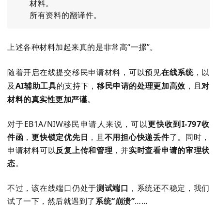
材料。
所有资料的翻译件。
上述各种材料加起来真的是非常高“一摞”。
随着开启在线提交移民申请材料，可以预见
在线系统
，以
及
AI辅助工具
的支持下，
移民申请的处理更加高效
，且
对
材料的真实性更加严谨
。
对于EB1A/NIW移民申请人来说，可以
更快收到I-797收
件函
，
更快锁定优先日
，且
不用担心快递丢件
了。同时，
申请材料可以
反复上传和管理
，并
实时查看申请的审理状
态
。
不过，该在线端口仍处于
测试端口
，系统还不稳定，我们
试了一下，然后就遇到了
系统“崩溃”
……