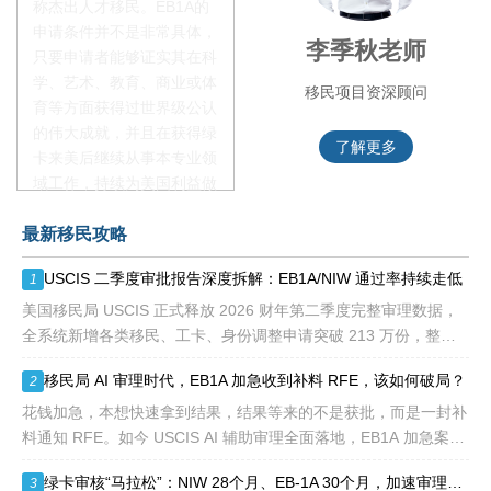
称杰出人才移民。EB1A的
申请条件并不是非常具体，
赵锦瑞老师
李季秋老师
只要申请者能够证实其在科
学、艺术、教育、商业或体
移民项目咨询官
移民项目资深顾问
育等方面获得过世界级公认
的伟大成就，并且在获得绿
了解更多
了解更多
卡来美后继续从事本专业领
域工作，持续为美国利益做
贡献即可。美国职业移民配
最新移民攻略
额占全球移民签证配额的
28.6%，即大约4万个移民
USCIS 二季度审批报告深度拆解：EB1A/NIW 通过率持续走低
1
签证，都会用于满足"优
先"移民类别的申请。EB1A
美国移民局 USCIS 正式释放 2026 财年第二季度完整审理数据，
不需要雇主支持、不用办理
全系统新增各类移民、工卡、身份调整申请突破 213 万份，整体
劳工证，也没有语言和年龄
待审积压总量已冲破 1200 万大关。 海
移民局 AI 审理时代，EB1A 加急收到补料 RFE，该如何破局？
2
等的限制，所以也愈来愈受
到中国杰出人才的青睐。
花钱加急，本想快速拿到结果，结果等来的不是获批，而是一封补
料通知 RFE。如今 USCIS AI 辅助审理全面落地，EB1A 加急案件
触发补件的概率明显走高，很多申请人陷入焦虑：加急收到 RFE
绿卡审核“马拉松”：NIW 28个月、EB-1A 30个月，加速审理是解药吗？
3