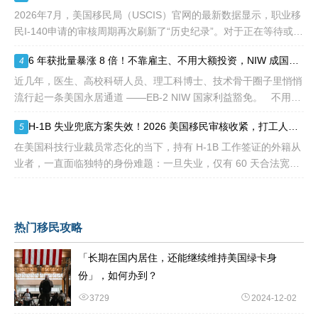
2026年7月，美国移民局（USCIS）官网的最新数据显示，职业移
民I-140申请的审核周期再次刷新了“历史纪录”。对于正在等待或计
划递交NIW（国家利益豁免）和EB-1A（杰出人才）的申请人来
6 年获批量暴涨 8 倍！不靠雇主、不用大额投资，NIW 成国内高知家庭身份规划底牌
4
说，这
近几年，医生、高校科研人员、理工科博士、技术骨干圈子里悄悄
流行起一条美国永居通道 ——EB-2 NIW 国家利益豁免。 不用提
前赴美求职、不用绑定美国雇主、无需上百万美元投资
H-1B 失业兜底方案失效！2026 美国移民审核收紧，打工人该如何守住合法身份
5
在美国科技行业裁员常态化的当下，持有 H-1B 工作签证的外籍从
业者，一直面临独特的身份难题：一旦失业，仅有 60 天合法宽限
期寻找下家。 过去数年，业内公认的稳妥补救方式，
热门移民攻略
「长期在国内居住，还能继续维持美国绿卡身
份」，如何办到？
3729
2024-12-02