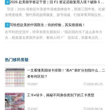
2026 赴美留学签证干货｜旧 F1 签证还能复用入境？破除 5 大流传已久的签证误区
4
导语：2026 堪称近年美签申请难度峰值年，限第三国申签、社媒
全维度核查、预约系统故障频发、放号缩减、行政审查周期拉长，
大批留学生卡在抢号、等 I-20、准备面签各个环节。不少换校
写给想赴美的中国医生：你的经验，其实很值钱！
5
在平时的交流中，经常有医生朋友问：“我在国内当了这么多年大
夫，能直接去美国开诊所、看病人吗？” 说实话，答案有点扎
心：不能直接上岗。 美国的医疗体系
热门移民答疑
一文看懂美国绿卡排期！“表A”“表B”分别指什么，二
者有何区别？
2607
2025-05-25
工卡≠绿卡，揭秘不同身份类别下的工卡类型
2167
2025-08-18