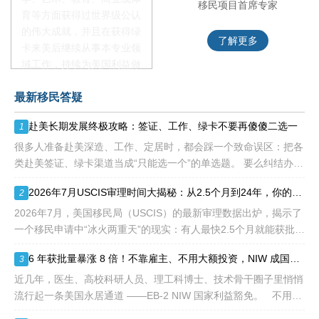
移民项目资深顾问
移民项目首席专家
育等方面获得过世界级公认
的伟大成就，并且在获得绿
了解更多
了解更多
卡来美后继续从事本专业领
域工作，持续为美国利益做
贡献即可。美国职业移民配
最新移民答疑
额占全球移民签证配额的
28.6%，即大约4万个移民
赴美长期发展终极攻略：签证、工作、绿卡不要再傻傻二选一
1
签证，都会用于满足"优
先"移民类别的申请。EB1A
很多人准备赴美深造、工作、定居时，都会踩一个致命误区：把各
不需要雇主支持、不用办理
类赴美签证、绿卡渠道当成“只能选一个”的单选题。 要么纠结办哪
劳工证，也没有语言和年龄
种签证入境，要么盲目跟风申绿卡，最后导致：身份断层、政策冲
2026年7月USCIS审理时间大揭秘：从2.5个月到24年，你的申请要等多久？
2
等的限制，所以也愈来愈受
突、白白浪费几年
到中国杰出人才的青睐。
2026年7月，美国移民局（USCIS）的最新审理数据出炉，揭示了
一个移民申请中“冰火两重天”的现实：有人最快2.5个月就能获批，
而有人却要等待长达286.5个月——接近24年。 这份数据不仅是
6 年获批量暴涨 8 倍！不靠雇主、不用大额投资，NIW 成国内高知家庭身份规划底牌
3
一
近几年，医生、高校科研人员、理工科博士、技术骨干圈子里悄悄
流行起一条美国永居通道 ——EB-2 NIW 国家利益豁免。 不用提
前赴美求职、不用绑定美国雇主、无需上百万美元投资