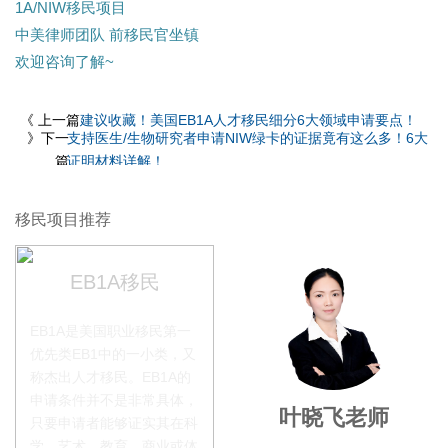
1A/NIW移民项目
中美律师团队 前移民官坐镇
欢迎咨询了解~
《 上一篇
建议收藏！美国EB1A人才移民细分6大领域申请要点！
》下一
支持医生/生物研究者申请NIW绿卡的证据竟有这么多！6大
篇
证明材料详解！
移民项目推荐
EB1A移民
EB1A是美国职业移民第一
优先类EB1中的一小类，又
称杰出人才移民。EB1A的
申请条件并不是非常具体，
李季秋老师
叶晓飞老师
只要申请者能够证实其在科
学、艺术、教育、商业或体