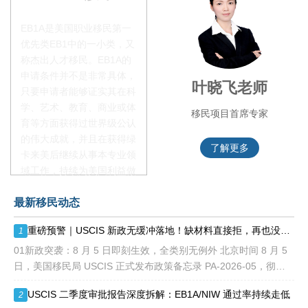
EB1A是美国职业移民第一
优先类EB1中的一小类，又
称杰出人才移民。EB1A的
申请条件并不是非常具体，
李季秋老师
叶晓飞老师
只要申请者能够证实其在科
学、艺术、教育、商业或体
移民项目资深顾问
移民项目首席专家
育等方面获得过世界级公认
的伟大成就，并且在获得绿
了解更多
了解更多
卡来美后继续从事本专业领
域工作，持续为美国利益做
贡献即可。美国职业移民配
最新移民动态
额占全球移民签证配额的
28.6%，即大约4万个移民
重磅预警｜USCIS 新政无缓冲落地！缺材料直接拒，再也没有 “补件兜底”
1
签证，都会用于满足"优
先"移民类别的申请。EB1A
01新政突袭：8 月 5 日即刻生效，全类别无例外 北京时间 8 月 5
不需要雇主支持、不用办理
日，美国移民局 USCIS 正式发布政策备忘录 PA-2026-05，彻底
劳工证，也没有语言和年龄
改写移民申请审理规则： 移民官拥
USCIS 二季度审批报告深度拆解：EB1A/NIW 通过率持续走低
2
等的限制，所以也愈来愈受