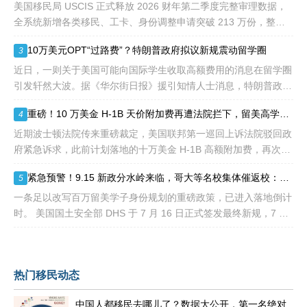
到中国杰出人才的青睐。
美国移民局 USCIS 正式释放 2026 财年第二季度完整审理数据，
全系统新增各类移民、工卡、身份调整申请突破 213 万份，整体
待审积压总量已冲破 1200 万大关。 海
10万美元OPT“过路费”？特朗普政府拟议新规震动留学圈
3
近日，一则关于美国可能向国际学生收取高额费用的消息在留学圈
引发轩然大波。据《华尔街日报》援引知情人士消息，特朗普政府
正在讨论一项针对国际学生毕业后工作许可（OPT）的新方案，其
重磅！10 万美金 H-1B 天价附加费再遭法院拦下，留美高学历人才别只盯着 H1B
4
中可能包括高达10万美元
近期波士顿法院传来重磅裁定，美国联邦第一巡回上诉法院驳回政
府紧急诉求，此前计划落地的十万美金 H-1B 高额附加费，再次被
司法禁令冻结。 不少海外技术人才看到消息稍感宽慰，但
紧急预警！9.15 新政分水岭来临，哥大等名校集体催返校：旧 D/S 身份通道即将关闭
5
一条足以改写百万留美学子身份规划的重磅政策，已进入落地倒计
时。 美国国土安全部 DHS 于 7 月 16 日正式签发最终新规，7 月
17 日文件公示于《联邦公报》，60 天后，也就是2026
热门移民动态
中国人都移民去哪儿了？数据大公开，第一名绝对