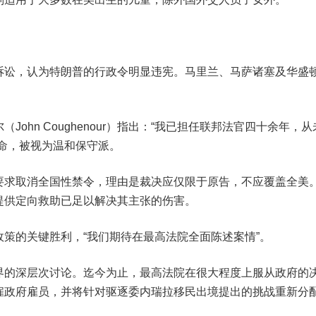
诉讼，认为特朗普的行政令明显违宪。马里兰、马萨诸塞及华盛
。
ohn Coughenour）指出：“我已担任联邦法官四十余年，
命，被视为温和保守派。
要求取消全国性禁令，理由是裁决应仅限于原告，不应覆盖全美
提供定向救助已足以解决其主张的伤害。
策的关键胜利，“我们期待在最高法院全面陈述案情”。
界的深层次讨论。迄今为止，最高法院在很大程度上服从政府的
雇政府雇员，并将针对驱逐委内瑞拉移民出境提出的挑战重新分