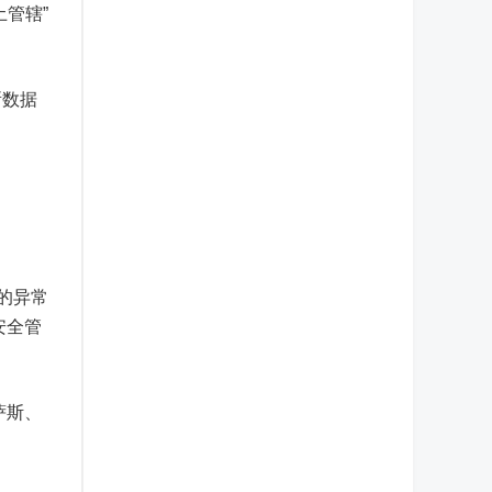
土管辖”
所数据
 的异常
安全管
萨斯、