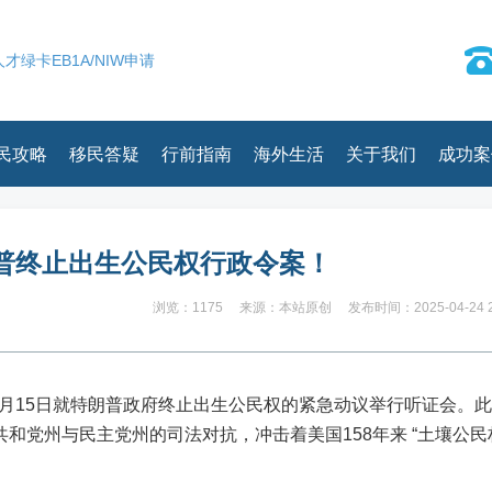
才绿卡EB1A/NIW申请
民攻略
移民答疑
行前指南
海外生活
关于我们
成功案
普终止出生公民权行政令案！
浏览：1175
来源：本站原创
发布时间：2025-04-24 2
于5月15日就特朗普政府终止出生公民权的紧急动议举行听证会。
和党州与民主党州的司法对抗，冲击着美国158年来 “土壤公民