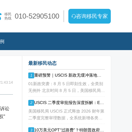
移民
010-52905100
咨询移民专家
热线
例
最新移民动态
重磅预警｜USCIS 新政无缓冲落地！缺材料直接拒，再也没有 “补件兜底”
1
1:43:14
01新政突袭：8 月 5 日即刻生效，全类别
无例外 北京时间 8 月 5 日，美国移民局
USCIS 正式发布政策备忘录 PA-2026-
USCIS 二季度审批报告深度拆解：EB1A/NIW 通过率持续走低
2
05，彻底改写移民申请审理规则： 移民官
此诉讼
拥
美国移民局 USCIS 正式释放 2026 财年第
权”
二季度完整审理数据，全系统新增各类移
民、工卡、身份调整申请突破 213 万份，
10万美元OPT“过路费”？特朗普政府拟议新规震动留学圈
3
整体待审积压总量已冲破 1200 万大关。