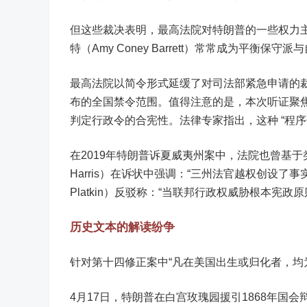
但这些裁决表明，最高法院对特朗普的一些权力主张存
特（Amy Coney Barrett）常常成为平衡保
最高法院以简令形式延缓了对司法部紧急申请的裁决。
布的全国禁令范围。值得注意的是，本次听证聚
判定行政令的合宪性。法律专家指出，这种 “程
在2019年特朗普诉夏威夷州案中，法院也曾基于类
Harris）在诉状中强调：“三州法官越权创设了事
Platkin）反驳称：“当联邦行政权威胁根本宪
历史文本的解读纷争
针对第十四修正案中“凡在美国出生或归化者，均
4月17日，特朗普在白宫玫瑰园援引1868年国