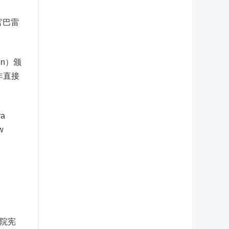
官巴雷
n）颁
非直接
a
w
学院宪