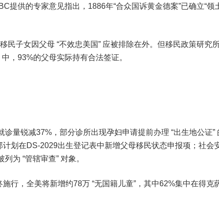
）向NBC提供的专家意见指出，1886年“合众国诉黄金德案”已确立“领
移民子女因父母 “不效忠美国” 应被排除在外。但移民政策研究
bies）中，93%的父母实际持有合法签证。
。
就诊量锐减37%，部分诊所出现孕妇申请提前办理 “出生地公证”
计划在DS-2029出生登记表中新增父母移民状态申报项；社会
列为 “管辖审查” 对象。
行，全美将新增约78万 “无国籍儿童”，其中62%集中在得克