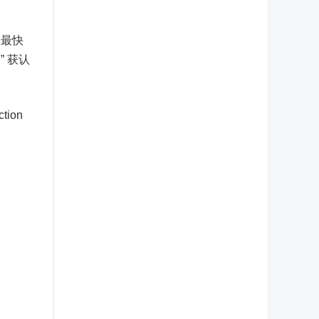
讼最快
 获认
ion