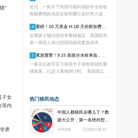
海
近日，一则关于美国可能向国际学生收取
辖”
高额费用的消息在留学圈引发轩然大波。
据《华尔街日报》援引知情人士消息，特
重磅！10 万美金 H-1B 天价附加费再遭法院拦下，留美高学历人才别只盯着 H1B
4
朗普政府正在讨论一项针对国际学生毕业
后工作许可（OPT）的新方案，其中可能
近期波士顿法院传来重磅裁定，美国联邦
包括高达10万美元
第一巡回上诉法院驳回政府紧急诉求，此
前计划落地的十万美金 H-1B 高额附加
紧急预警！9.15 新政分水岭来临，哥大等名校集体催返校：旧 D/S 身份通道即将关闭
5
费，再次被司法禁令冻结。 不少海外技
术人才看到消息稍感宽慰，但
一条足以改写百万留美学子身份规划的重
磅政策，已进入落地倒计时。 美国国土安
全部 DHS 于 7 月 16 日正式签发最终新
规，7 月 17 日文件公示于《联邦公报》，
60 天后，也就是2026
其子女
热门移民动态
力等内
中国人都移民去哪儿了？数
据大公开，第一名绝对想不
到
律学界
6166
2025-09-15