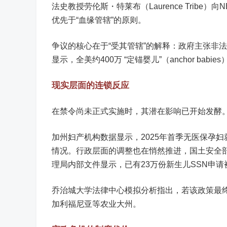
法史教授劳伦斯・特莱布（Laurence Tribe
优先于“血缘管辖”的原则。
争议的核心在于“受其管辖”的解释：政府主张非法
显示，全美约400万 “定锚婴儿”（anchor ba
现实层面的连锁反应
在禁令尚未正式实施时，其潜在影响已开始发酵
加州妇产机构数据显示，2025年首季无医保孕妇
情况。行政层面的调整也在悄然推进，国土安全部
理局内部文件显示，已有23万份新生儿SSN申请被
乔治城大学法律中心模拟分析指出，若该政策最终施
加利福尼亚等农业大州。