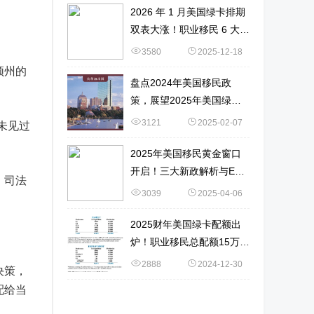
2026 年 1 月美国绿卡排期
双表大涨！职业移民 6 大新
变化 + 申请策略
3580
2025-12-18
顿州的
盘点2024年美国移民政
策，展望2025年美国绿卡
获取难度！
3121
2025-02-07
从未见过
2025年美国移民黄金窗口
开启！三大新政解析与EB-
。司法
1A申请实战指南！
3039
2025-04-06
2025财年美国绿卡配额出
炉！职业移民总配额15万！
数据详解→
2888
2024-12-30
决策，
配给当