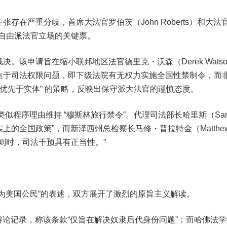
在严重分歧，首席大法官罗伯茨（John Roberts）和大法
守派与自由派法官立场的关键票。
该申请旨在缩小联邦地区法官德里克・沃森（Derek Watso
焦于司法权限问题，即下级法院有无权力实施全国性禁制令，而
序优先于实体” 的策略，反映出保守派大法官的谨慎态度。
似程序理由维持 “穆斯林旅行禁令”。代理司法部长哈里斯（Sar
实上的全国政策”，而新泽西州总检察长马修・普拉特金（Matthe
政原则时，司法干预具有正当性。”
为美国公民”的表述，双方展开了激烈的原旨主义解读。
会辩论记录，称该条款“仅旨在解决奴隶后代身份问题”；而哈佛法