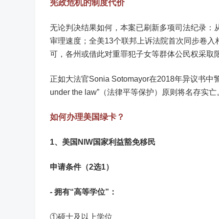
宪政危机的制度代价
无论判决结果如何，本案已刷新多项司法纪录：从
审理速度；全美13个联邦上诉法院首次同步卷入相
可，各州或借此对重罪犯子女等群体公民权采取
正如大法官Sonia Sotomayor在2018年异议书
under the law”（法律平等保护）原则将名存实亡
如何办理美国绿卡？
1、
美国NIW国家利益豁免移民
申请条件（2选1）
- 拥有“高等学位”：
①硕士及以上学位