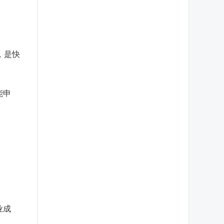
，是快
能申
业成