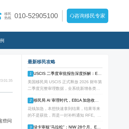
移民
010-52905100
咨询移民专家
热线
例
最新移民攻略
USCIS 二季度审批报告深度拆解：EB1A/NIW 通过率持续走低
1
3:01:35
美国移民局 USCIS 正式释放 2026 财年第
二季度完整审理数据，全系统新增各类移
民、工卡、身份调整申请突破 213 万份，
移民局 AI 审理时代，EB1A 加急收到补料 RFE，该如何破局？
2
整体待审积压总量已冲破 1200 万大关。
海
花钱加急，本想快速拿到结果，结果等来
的不是获批，而是一封补料通知 RFE。如
这些问
今 USCIS AI 辅助审理全面落地，EB1A 加
绿卡审核“马拉松”：NIW 28个月、EB-1A 30个月，加速审理是解药吗？
3
急案件触发补件的概率明显走高，很多申