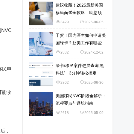
建议收藏！2025最新美国
移民面试全攻略，助您顺利
通关~
3429
2025-06-05
NVC
干货！国内医生如何申请美
国绿卡？赴美工作有哪些选
择？
2882
2024-12-02
绿卡/移民案件进展查询‘黑
移民申
科技’，3分钟轻松搞定
2802
2025-06-30
可能收
美国移民NVC阶段全解析：
流程要点与避坑指南
2618
2025-05-09
费后，