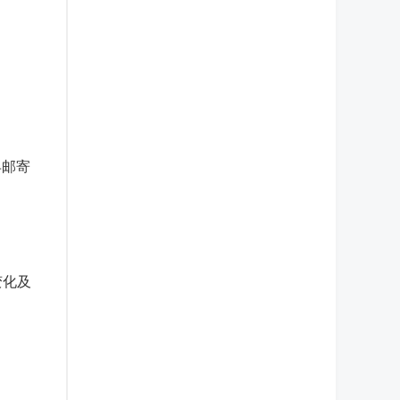
早邮寄
变化及