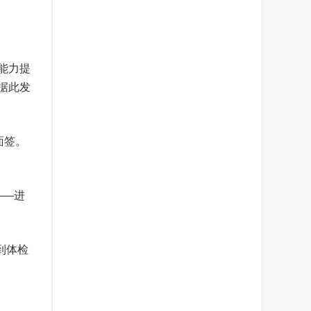
能力提
据此发
面签。
——进
到体检