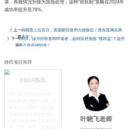
请，再视情况升级为加急处理，这种"双轨制"策略在2024年
成功率提升至78%。
《 上一
特朗普上台百日，美国新任驻华大使敲定！曾在亚洲从商
篇
多年！
》下一
2025，绿卡持有者和申请者，如何应对美国 “移民监”？这些
篇
要点你必须知道！
移民项目推荐
EB1A移民
EB1A是美国职业移民第一
优先类EB1中的一小类，又
称杰出人才移民。EB1A的
申请条件并不是非常具体，
李季秋老师
叶晓飞老师
只要申请者能够证实其在科
学、艺术、教育、商业或体