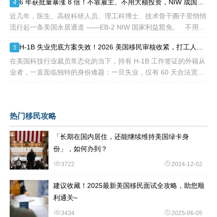
6 年获批量暴涨 8 倍！不靠雇主、不用大额投资，NIW 成国内高知家庭身份规划底牌
4
说，这
近几年，医生、高校科研人员、理工科博士、技术骨干圈子里悄悄
流行起一条美国永居通道 ——EB-2 NIW 国家利益豁免。 不用提
前赴美求职、不用绑定美国雇主、无需上百万美元投资
H-1B 失业兜底方案失效！2026 美国移民审核收紧，打工人该如何守住合法身份
5
在美国科技行业裁员常态化的当下，持有 H-1B 工作签证的外籍从
业者，一直面临独特的身份难题：一旦失业，仅有 60 天合法宽限
期寻找下家。 过去数年，业内公认的稳妥补救方式，
热门移民攻略
「长期在国内居住，还能继续维持美国绿卡身
份」，如何办到？
3722
2024-12-02
建议收藏！2025最新美国移民面试全攻略，助您顺
利通关~
3434
2025-06-05