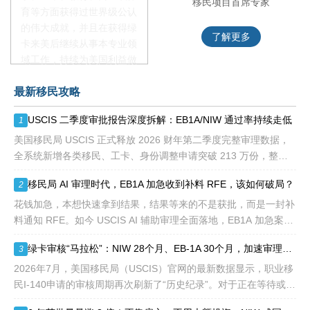
移民项目资深顾问
移民项目首席专家
育等方面获得过世界级公认
的伟大成就，并且在获得绿
了解更多
了解更多
卡来美后继续从事本专业领
域工作，持续为美国利益做
贡献即可。美国职业移民配
最新移民攻略
额占全球移民签证配额的
28.6%，即大约4万个移民
USCIS 二季度审批报告深度拆解：EB1A/NIW 通过率持续走低
1
签证，都会用于满足"优
先"移民类别的申请。EB1A
美国移民局 USCIS 正式释放 2026 财年第二季度完整审理数据，
不需要雇主支持、不用办理
全系统新增各类移民、工卡、身份调整申请突破 213 万份，整体
劳工证，也没有语言和年龄
待审积压总量已冲破 1200 万大关。 海
移民局 AI 审理时代，EB1A 加急收到补料 RFE，该如何破局？
2
等的限制，所以也愈来愈受
到中国杰出人才的青睐。
花钱加急，本想快速拿到结果，结果等来的不是获批，而是一封补
料通知 RFE。如今 USCIS AI 辅助审理全面落地，EB1A 加急案件
触发补件的概率明显走高，很多申请人陷入焦虑：加急收到 RFE
绿卡审核“马拉松”：NIW 28个月、EB-1A 30个月，加速审理是解药吗？
3
2026年7月，美国移民局（USCIS）官网的最新数据显示，职业移
民I-140申请的审核周期再次刷新了“历史纪录”。对于正在等待或计
划递交NIW（国家利益豁免）和EB-1A（杰出人才）的申请人来