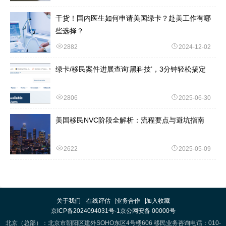
干货！国内医生如何申请美国绿卡？赴美工作有哪
些选择？
2882
2024-12-02
绿卡/移民案件进展查询‘黑科技’，3分钟轻松搞定
2806
2025-06-30
美国移民NVC阶段全解析：流程要点与避坑指南
2622
2025-05-09
关于我们
在线评估
业务合作
加入收藏
京ICP备2024094031号-1
京公网安备 00000号
北京（总部）：北京市朝阳区建外SOHO东区4号楼606 移民业务咨询电话：010-