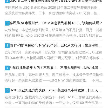
USCIS 二季度审批报告深度拆解：EB1A/NIW 通过率持续走低
1
签证，都会用于满足"优
先"移民类别的申请。EB1A
美国移民局 USCIS 正式释放 2026 财年第二季度完整审理数据，
不需要雇主支持、不用办理
全系统新增各类移民、工卡、身份调整申请突破 213 万份，整体
劳工证，也没有语言和年龄
待审积压总量已冲破 1200 万大关。 海
移民局 AI 审理时代，EB1A 加急收到补料 RFE，该如何破局？
2
等的限制，所以也愈来愈受
到中国杰出人才的青睐。
花钱加急，本想快速拿到结果，结果等来的不是获批，而是一封补
料通知 RFE。如今 USCIS AI 辅助审理全面落地，EB1A 加急案件
触发补件的概率明显走高，很多申请人陷入焦虑：加急收到 RFE
绿卡审核“马拉松”：NIW 28个月、EB-1A 30个月，加速审理是解药吗？
3
2026年7月，美国移民局（USCIS）官网的最新数据显示，职业移
民I-140申请的审核周期再次刷新了“历史纪录”。对于正在等待或计
划递交NIW（国家利益豁免）和EB-1A（杰出人才）的申请人来
6 年获批量暴涨 8 倍！不靠雇主、不用大额投资，NIW 成国内高知家庭身份规划底牌
4
说，这
近几年，医生、高校科研人员、理工科博士、技术骨干圈子里悄悄
流行起一条美国永居通道 ——EB-2 NIW 国家利益豁免。 不用提
前赴美求职、不用绑定美国雇主、无需上百万美元投资
H-1B 失业兜底方案失效！2026 美国移民审核收紧，打工人该如何守住合法身份
5
在美国科技行业裁员常态化的当下，持有 H-1B 工作签证的外籍从
业者，一直面临独特的身份难题：一旦失业，仅有 60 天合法宽限