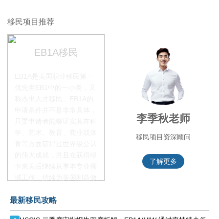
移民项目推荐
EB1A移民
EB1A是美国职业移民第一
优先类EB1中的一小类，又
称杰出人才移民。EB1A的
申请条件并不是非常具体，
赵锦瑞老师
李季秋老师
只要申请者能够证实其在科
学、艺术、教育、商业或体
移民项目咨询官
移民项目资深顾问
育等方面获得过世界级公认
的伟大成就，并且在获得绿
了解更多
了解更多
卡来美后继续从事本专业领
域工作，持续为美国利益做
贡献即可。美国职业移民配
最新移民攻略
额占全球移民签证配额的
28.6%，即大约4万个移民