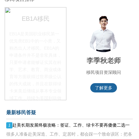
EB1A移民
EB1A是美国职业移民第一
优先类EB1中的一小类，又
称杰出人才移民。EB1A的
申请条件并不是非常具体，
赵锦瑞老师
李季秋老师
只要申请者能够证实其在科
学、艺术、教育、商业或体
移民项目咨询官
移民项目资深顾问
育等方面获得过世界级公认
的伟大成就，并且在获得绿
了解更多
了解更多
卡来美后继续从事本专业领
域工作，持续为美国利益做
贡献即可。美国职业移民配
最新移民答疑
额占全球移民签证配额的
28.6%，即大约4万个移民
赴美长期发展终极攻略：签证、工作、绿卡不要再傻傻二选一
1
签证，都会用于满足"优
先"移民类别的申请。EB1A
很多人准备赴美深造、工作、定居时，都会踩一个致命误区：把各