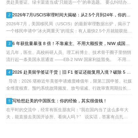
不需要雇主支持、不用办理
类赴美签证、绿卡渠道当成“只能选一个”的单选题。 要么纠结办哪
劳工证，也没有语言和年龄
种签证入境，要么盲目跟风申绿卡，最后导致：身份断层、政策冲
2026年7月USCIS审理时间大揭秘：从2.5个月到24年，你的申请要等多久？
2
等的限制，所以也愈来愈受
突、白白浪费几年
到中国杰出人才的青睐。
2026年7月，美国移民局（USCIS）的最新审理数据出炉，揭示了
一个移民申请中“冰火两重天”的现实：有人最快2.5个月就能获批，
而有人却要等待长达286.5个月——接近24年。 这份数据不仅是
6 年获批量暴涨 8 倍！不靠雇主、不用大额投资，NIW 成国内高知家庭身份规划底牌
3
一
近几年，医生、高校科研人员、理工科博士、技术骨干圈子里悄悄
流行起一条美国永居通道 ——EB-2 NIW 国家利益豁免。 不用提
前赴美求职、不用绑定美国雇主、无需上百万美元投资
2026 赴美留学签证干货｜旧 F1 签证还能复用入境？破除 5 大流传已久的签证误区
4
导语：2026 堪称近年美签申请难度峰值年，限第三国申签、社媒
全维度核查、预约系统故障频发、放号缩减、行政审查周期拉长，
大批留学生卡在抢号、等 I-20、准备面签各个环节。不少换校
写给想赴美的中国医生：你的经验，其实很值钱！
5
在平时的交流中，经常有医生朋友问：“我在国内当了这么多年大
夫，能直接去美国开诊所、看病人吗？” 说实话，答案有点扎
心：不能直接上岗。 美国的医疗体系