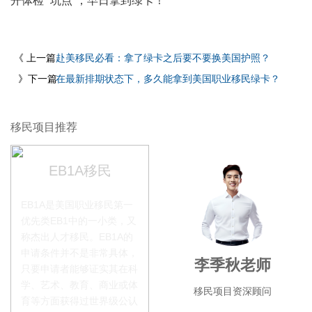
开体检 “坑点”，早日拿到绿卡！
《 上一篇
赴美移民必看：拿了绿卡之后要不要换美国护照？
》下一篇
在最新排期状态下，多久能拿到美国职业移民绿卡？
移民项目推荐
EB1A移民
EB1A是美国职业移民第一
优先类EB1中的一小类，又
称杰出人才移民。EB1A的
申请条件并不是非常具体，
赵锦瑞老师
李季秋老师
只要申请者能够证实其在科
学、艺术、教育、商业或体
移民项目咨询官
移民项目资深顾问
育等方面获得过世界级公认