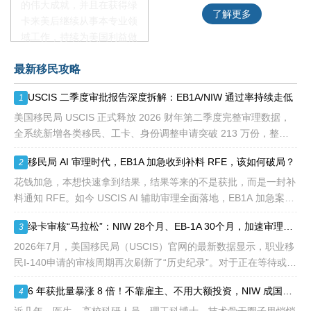
的伟大成就，并且在获得绿
了解更多
了解更多
卡来美后继续从事本专业领
域工作，持续为美国利益做
贡献即可。美国职业移民配
最新移民攻略
额占全球移民签证配额的
28.6%，即大约4万个移民
USCIS 二季度审批报告深度拆解：EB1A/NIW 通过率持续走低
1
签证，都会用于满足"优
先"移民类别的申请。EB1A
美国移民局 USCIS 正式释放 2026 财年第二季度完整审理数据，
不需要雇主支持、不用办理
全系统新增各类移民、工卡、身份调整申请突破 213 万份，整体
劳工证，也没有语言和年龄
待审积压总量已冲破 1200 万大关。 海
移民局 AI 审理时代，EB1A 加急收到补料 RFE，该如何破局？
2
等的限制，所以也愈来愈受
到中国杰出人才的青睐。
花钱加急，本想快速拿到结果，结果等来的不是获批，而是一封补
料通知 RFE。如今 USCIS AI 辅助审理全面落地，EB1A 加急案件
触发补件的概率明显走高，很多申请人陷入焦虑：加急收到 RFE
绿卡审核“马拉松”：NIW 28个月、EB-1A 30个月，加速审理是解药吗？
3
2026年7月，美国移民局（USCIS）官网的最新数据显示，职业移
民I-140申请的审核周期再次刷新了“历史纪录”。对于正在等待或计
划递交NIW（国家利益豁免）和EB-1A（杰出人才）的申请人来
6 年获批量暴涨 8 倍！不靠雇主、不用大额投资，NIW 成国内高知家庭身份规划底牌
4
说，这