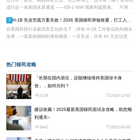
近几年，医生、高校科研人员、理工科博士、技术骨干圈子里悄悄
流行起一条美国永居通道 ——EB-2 NIW 国家利益豁免。 不用提
前赴美求职、不用绑定美国雇主、无需上百万美元投资
H-1B 失业兜底方案失效！2026 美国移民审核收紧，打工人该如何守住合法身份
5
在美国科技行业裁员常态化的当下，持有 H-1B 工作签证的外籍从
业者，一直面临独特的身份难题：一旦失业，仅有 60 天合法宽限
期寻找下家。 过去数年，业内公认的稳妥补救方式，
热门移民攻略
「长期在国内居住，还能继续维持美国绿卡身
份」，如何办到？
3729
2024-12-02
建议收藏！2025最新美国移民面试全攻略，助您顺
利通关~
3442
2025-06-05