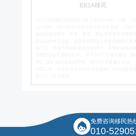
EB1A移民
EB1A是美国职业移民第一优先类EB1中的一小类，又
人才移民。EB1A的申请条件并不是非常具体，只要
够证实其在科学、艺术、教育、商业或体育等方面获
级公认的伟大成就，并且在获得绿卡来美后继续从事
李季秋老师
域工作，持续为美国利益做贡献即可。美国职业移民
球移民签证配额的28.6%，即大约4万个移民签证，
移民项目资深顾问
满足"优先"移民类别的申请。EB1A不需要雇主支持、
理劳工证，也没有语言和年龄等的限制，所以也愈来
了解更多
国杰出人才的青睐。
免费咨询移民热
010-52905