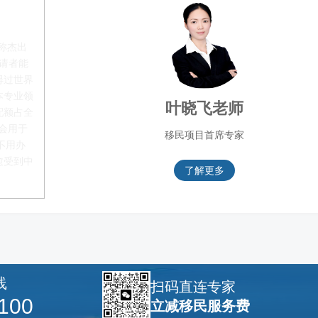
称杰出
申请者能
得过世界
本专业领
叶晓飞老师
配额占全
都会用于
移民项目首席专家
不用办
愈受到中
了解更多
线
扫码直连专家
100
立减移民服务费