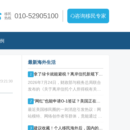
移民
010-52905100
咨询移民专家
热线
例
最新海外生活
拿了绿卡就能避税？离岸信托新规下，你的“免死金牌”可能失效了！
1
3:21:30
2026年7月24日，财政部与税务总局联合
发布的《关于离岸信托个人所得税有关事
项的公告》（2026年第21号），如同一枚
“网红”也能申请O-1签证？美国正在重新定义“杰出人才”！
2
深水炸弹，在高净值人群的财富管理圈层
激起千层浪。这份文件，连同国家税务总
最近美国移民圈的一则消息引发热议：网
局配套发
站模特、网络创作者等群体，竟能通过 O-
1B 杰出艺术人才签证成功移民美国！ 这
建议收藏！个人移民海外后，国内的资产如何处理？
3
背后不是政策 “放水”，而是美国对 “杰出