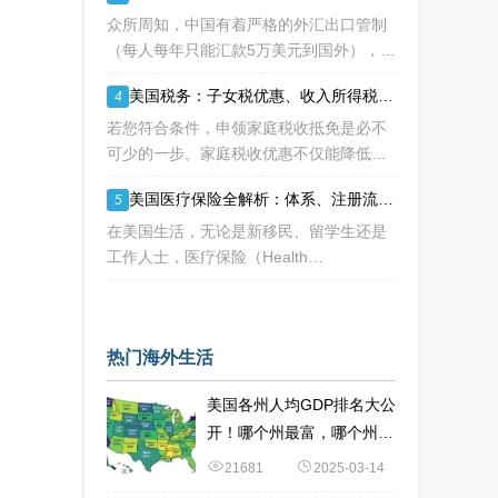
人才” 的定义正在经历颠覆性重构
众所周知，中国有着严格的外汇出口管制
（每人每年只能汇款5万美元到国外），可
不少移民海外的人士都是急需大量资金
美国税务：子女税优惠、收入所得税抵免等：IRS三项税收优惠即将提高额度
4
的， 包括买房、买车、做生意、孩子教育
等在内都是不小的开销。 而且随着近年来
若您符合条件，申领家庭税收抵免是必不
国
可少的一步。家庭税收优惠不仅能降低您
的应纳税额，甚至可能增加您的退税。 然
美国医疗保险全解析：体系、注册流程与常用英文词汇指南
5
而，您有资格享受的税收抵免项目可能每
年都会变化。抵免金额也可能会变动，因
在美国生活，无论是新移民、留学生还是
为许
工作人士，医疗保险（Health
Insurance）都是绕不开的话题。 不同于
中国的全民医保制度，美国的医疗体系更
像一个复杂的“拼图”——由政府、私
热门海外生活
美国各州人均GDP排名大公
开！哪个州最富，哪个州最
穷？
21681
2025-03-14