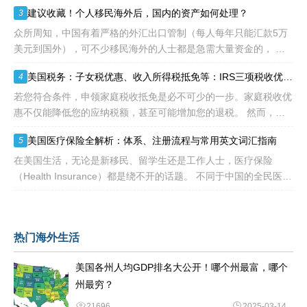
是政策 “放水”，而是美国对 “杰出人才” 的定义正在经历颠覆性重
建议收藏！个人移民海外后，国内的资产如何处理？
3
构
众所周知，中国有着严格的外汇出口管制（每人每年只能汇款5万
美元到国外），可不少移民海外的人士都是急需大量资金的， 包
括买房、买车、做生意、孩子教育等在内都是不小的开销。 而且
美国税务：子女税优惠、收入所得税抵免等：IRS三项税收优惠即将提高额度
4
随着近年来国
若您符合条件，申领家庭税收抵免是必不可少的一步。家庭税收优
惠不仅能降低您的应纳税额，甚至可能增加您的退税。 然而，您
有资格享受的税收抵免项目可能每年都会变化。抵免金额也可能会
美国医疗保险全解析：体系、注册流程与常用英文词汇指南
5
变动，因为许
在美国生活，无论是新移民、留学生还是工作人士，医疗保险
（Health Insurance）都是绕不开的话题。 不同于中国的全民医保
制度，美国的医疗体系更像一个复杂的“拼图”——由政府、私
热门海外生活
美国各州人均GDP排名大公开！哪个州最富，哪个
州最穷？
21696
2025-03-14