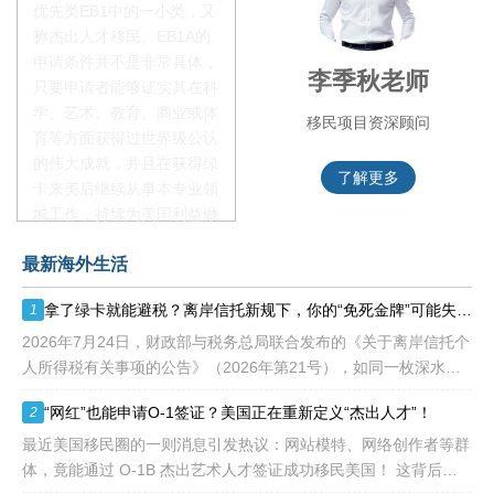
优先类EB1中的一小类，又
称杰出人才移民。EB1A的
申请条件并不是非常具体，
赵锦瑞老师
李季秋老师
只要申请者能够证实其在科
学、艺术、教育、商业或体
移民项目咨询官
移民项目资深顾问
育等方面获得过世界级公认
的伟大成就，并且在获得绿
了解更多
了解更多
卡来美后继续从事本专业领
域工作，持续为美国利益做
贡献即可。美国职业移民配
最新海外生活
额占全球移民签证配额的
28.6%，即大约4万个移民
拿了绿卡就能避税？离岸信托新规下，你的“免死金牌”可能失效了！
1
签证，都会用于满足"优
先"移民类别的申请。EB1A
2026年7月24日，财政部与税务总局联合发布的《关于离岸信托个
不需要雇主支持、不用办理
人所得税有关事项的公告》（2026年第21号），如同一枚深水炸
劳工证，也没有语言和年龄
弹，在高净值人群的财富管理圈层激起千层浪。这份文件，连同国
“网红”也能申请O-1签证？美国正在重新定义“杰出人才”！
2
等的限制，所以也愈来愈受
家税务总局配套发
到中国杰出人才的青睐。
最近美国移民圈的一则消息引发热议：网站模特、网络创作者等群
体，竟能通过 O-1B 杰出艺术人才签证成功移民美国！ 这背后不