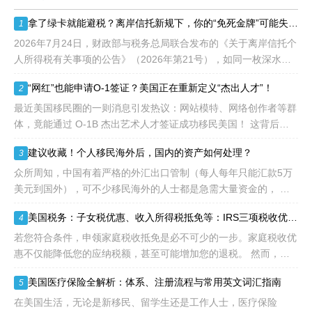
28.6%，即大约4万个移民
拿了绿卡就能避税？离岸信托新规下，你的“免死金牌”可能失效了！
1
签证，都会用于满足"优
先"移民类别的申请。EB1A
2026年7月24日，财政部与税务总局联合发布的《关于离岸信托个
不需要雇主支持、不用办理
人所得税有关事项的公告》（2026年第21号），如同一枚深水炸
劳工证，也没有语言和年龄
弹，在高净值人群的财富管理圈层激起千层浪。这份文件，连同国
“网红”也能申请O-1签证？美国正在重新定义“杰出人才”！
2
等的限制，所以也愈来愈受
家税务总局配套发
到中国杰出人才的青睐。
最近美国移民圈的一则消息引发热议：网站模特、网络创作者等群
体，竟能通过 O-1B 杰出艺术人才签证成功移民美国！ 这背后不
是政策 “放水”，而是美国对 “杰出人才” 的定义正在经历颠覆性重
建议收藏！个人移民海外后，国内的资产如何处理？
3
构
众所周知，中国有着严格的外汇出口管制（每人每年只能汇款5万
美元到国外），可不少移民海外的人士都是急需大量资金的， 包
括买房、买车、做生意、孩子教育等在内都是不小的开销。 而且
美国税务：子女税优惠、收入所得税抵免等：IRS三项税收优惠即将提高额度
4
随着近年来国
若您符合条件，申领家庭税收抵免是必不可少的一步。家庭税收优
惠不仅能降低您的应纳税额，甚至可能增加您的退税。 然而，您
有资格享受的税收抵免项目可能每年都会变化。抵免金额也可能会
美国医疗保险全解析：体系、注册流程与常用英文词汇指南
5
变动，因为许
在美国生活，无论是新移民、留学生还是工作人士，医疗保险