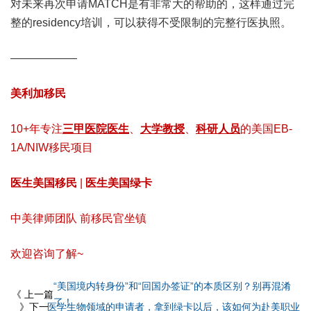
对未来再次申请MATCH是有非常大的帮助的，这样通过完
整的residency培训，可以获得不受限制的完整行医执照。
——————
美利加移民
10+年专注
三甲医院医生
、
大学教授
、
科研人员
的美国EB-
1A/NIW移民项目
医生美国移民
|
医生美国绿卡
中美律师团队 前移民官坐镇
欢迎咨询了解~
“美国境内转身份”和“回国办签证”的本质区别？别再混淆
《 上一篇
了！
》下一
医学生物领域的申请者，拿到绿卡以后，该如何为赴美职业