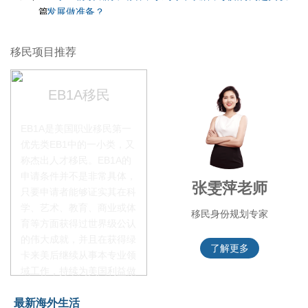
篇
发展做准备？
移民项目推荐
EB1A移民
EB1A是美国职业移民第一
优先类EB1中的一小类，又
称杰出人才移民。EB1A的
申请条件并不是非常具体，
叶晓飞老师
张雯萍老师
只要申请者能够证实其在科
学、艺术、教育、商业或体
移民项目首席专家
移民身份规划专家
育等方面获得过世界级公认
的伟大成就，并且在获得绿
了解更多
了解更多
卡来美后继续从事本专业领
域工作，持续为美国利益做
贡献即可。美国职业移民配
最新海外生活
额占全球移民签证配额的