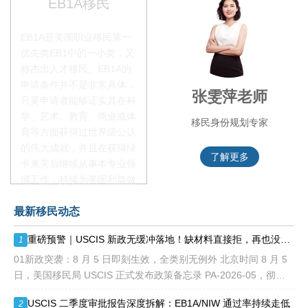
EB1A移民
EB1A是美国职业移民第一
优先类EB1中的一小类，又
称杰出人才移民。EB1A的
申请条件并不是非常具体，
叶晓飞老师
张雯萍老师
只要申请者能够证实其在科
学、艺术、教育、商业或体
移民项目首席专家
移民身份规划专家
育等方面获得过世界级公认
的伟大成就，并且在获得绿
了解更多
了解更多
卡来美后继续从事本专业领
域工作，持续为美国利益做
贡献即可。美国职业移民配
最新移民动态
额占全球移民签证配额的
28.6%，即大约4万个移民
重磅预警｜USCIS 新政无缓冲落地！缺材料直接拒，再也没有 “补件兜底”
1
签证，都会用于满足"优
先"移民类别的申请。EB1A
01新政突袭：8 月 5 日即刻生效，全类别无例外 北京时间 8 月 5
不需要雇主支持、不用办理
日，美国移民局 USCIS 正式发布政策备忘录 PA-2026-05，彻底
劳工证，也没有语言和年龄
改写移民申请审理规则： 移民官拥
USCIS 二季度审批报告深度拆解：EB1A/NIW 通过率持续走低
2
等的限制，所以也愈来愈受