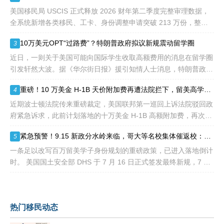
到中国杰出人才的青睐。
美国移民局 USCIS 正式释放 2026 财年第二季度完整审理数据，
全系统新增各类移民、工卡、身份调整申请突破 213 万份，整体
待审积压总量已冲破 1200 万大关。 海
10万美元OPT“过路费”？特朗普政府拟议新规震动留学圈
3
近日，一则关于美国可能向国际学生收取高额费用的消息在留学圈
引发轩然大波。据《华尔街日报》援引知情人士消息，特朗普政府
正在讨论一项针对国际学生毕业后工作许可（OPT）的新方案，其
重磅！10 万美金 H-1B 天价附加费再遭法院拦下，留美高学历人才别只盯着 H1B
4
中可能包括高达10万美元
近期波士顿法院传来重磅裁定，美国联邦第一巡回上诉法院驳回政
府紧急诉求，此前计划落地的十万美金 H-1B 高额附加费，再次被
司法禁令冻结。 不少海外技术人才看到消息稍感宽慰，但
紧急预警！9.15 新政分水岭来临，哥大等名校集体催返校：旧 D/S 身份通道即将关闭
5
一条足以改写百万留美学子身份规划的重磅政策，已进入落地倒计
时。 美国国土安全部 DHS 于 7 月 16 日正式签发最终新规，7 月
17 日文件公示于《联邦公报》，60 天后，也就是2026
热门移民动态