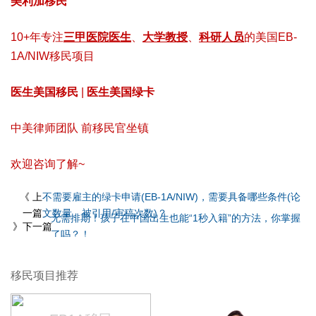
美利加移民
10+年专注
三甲医院医生
、
大学教授
、
科研人员
的美国EB-
1A/NIW移民项目
医生美国移民
|
医生美国绿卡
中美律师团队 前移民官坐镇
欢迎咨询了解~
《 上
不需要雇主的绿卡申请(EB-1A/NIW)，需要具备哪些条件(论
一篇
文数量、被引用/审稿次数)？
无需排期！孩子在中国出生也能“1秒入籍”的方法，你掌握
》下一篇
了吗？！
移民项目推荐