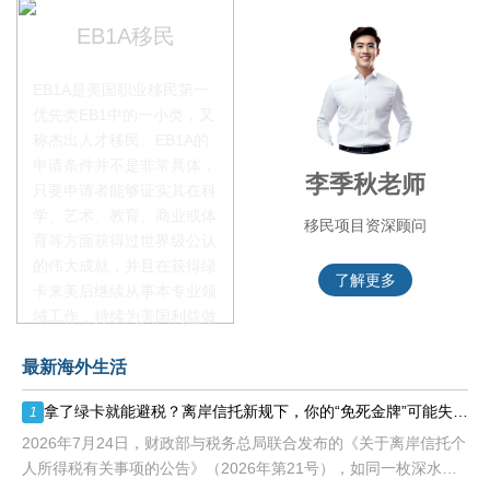
EB1A移民
EB1A是美国职业移民第一
优先类EB1中的一小类，又
称杰出人才移民。EB1A的
申请条件并不是非常具体，
赵锦瑞老师
李季秋老师
只要申请者能够证实其在科
学、艺术、教育、商业或体
移民项目咨询官
移民项目资深顾问
育等方面获得过世界级公认
的伟大成就，并且在获得绿
了解更多
了解更多
卡来美后继续从事本专业领
域工作，持续为美国利益做
贡献即可。美国职业移民配
最新海外生活
额占全球移民签证配额的
28.6%，即大约4万个移民
拿了绿卡就能避税？离岸信托新规下，你的“免死金牌”可能失效了！
1
签证，都会用于满足"优
先"移民类别的申请。EB1A
2026年7月24日，财政部与税务总局联合发布的《关于离岸信托个
不需要雇主支持、不用办理
人所得税有关事项的公告》（2026年第21号），如同一枚深水炸