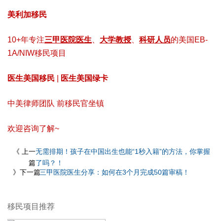
美利加移民
10+年专注
三甲医院医生
、
大学教授
、
科研人员
的美国EB-
1A/NIW移民项目
医生美国移民
|
医生美国绿卡
中美律师团队 前移民官坐镇
欢迎咨询了解~
《 上一
无需排期！孩子在中国出生也能“1秒入籍”的方法，你掌握
篇
了吗？！
》下一篇
三甲医院医生分享：如何在3个月完成50篇审稿！
移民项目推荐