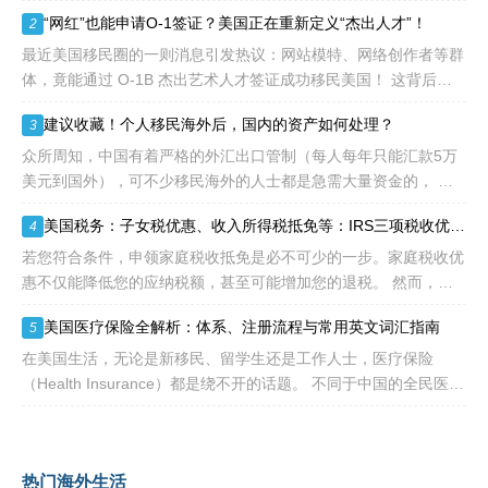
劳工证，也没有语言和年龄
弹，在高净值人群的财富管理圈层激起千层浪。这份文件，连同国
“网红”也能申请O-1签证？美国正在重新定义“杰出人才”！
2
等的限制，所以也愈来愈受
家税务总局配套发
到中国杰出人才的青睐。
最近美国移民圈的一则消息引发热议：网站模特、网络创作者等群
体，竟能通过 O-1B 杰出艺术人才签证成功移民美国！ 这背后不
是政策 “放水”，而是美国对 “杰出人才” 的定义正在经历颠覆性重
建议收藏！个人移民海外后，国内的资产如何处理？
3
构
众所周知，中国有着严格的外汇出口管制（每人每年只能汇款5万
美元到国外），可不少移民海外的人士都是急需大量资金的， 包
括买房、买车、做生意、孩子教育等在内都是不小的开销。 而且
美国税务：子女税优惠、收入所得税抵免等：IRS三项税收优惠即将提高额度
4
随着近年来国
若您符合条件，申领家庭税收抵免是必不可少的一步。家庭税收优
惠不仅能降低您的应纳税额，甚至可能增加您的退税。 然而，您
有资格享受的税收抵免项目可能每年都会变化。抵免金额也可能会
美国医疗保险全解析：体系、注册流程与常用英文词汇指南
5
变动，因为许
在美国生活，无论是新移民、留学生还是工作人士，医疗保险
（Health Insurance）都是绕不开的话题。 不同于中国的全民医保
制度，美国的医疗体系更像一个复杂的“拼图”——由政府、私
热门海外生活