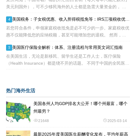
美元到国外），可不少移民海外的人士都是急需大量资金的， 包
括买房、买车、做生意、孩子教育等在内都是不小的开销。 而且
美国税务：子女税优惠、收入所得税抵免等：IRS三项税收优惠即将提高额度
4
随着近年来国
若您符合条件，申领家庭税收抵免是必不可少的一步。家庭税收优
惠不仅能降低您的应纳税额，甚至可能增加您的退税。 然而，您
有资格享受的税收抵免项目可能每年都会变化。抵免金额也可能会
美国医疗保险全解析：体系、注册流程与常用英文词汇指南
5
变动，因为许
在美国生活，无论是新移民、留学生还是工作人士，医疗保险
（Health Insurance）都是绕不开的话题。 不同于中国的全民医保
制度，美国的医疗体系更像一个复杂的“拼图”——由政府、私
热门海外生活
美国各州人均GDP排名大公开！哪个州最富，哪个
州最穷？
21648
2025-03-14
最新2025年度美国医生薪酬变化发布，平均年薪高