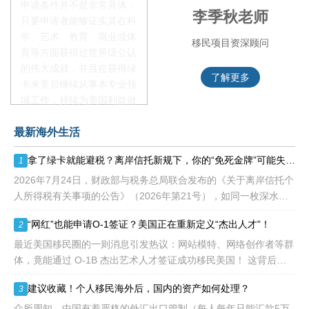
申请条件并不是非常具体，
赵锦瑞老师
李季秋老师
只要申请者能够证实其在科
学、艺术、教育、商业或体
移民项目咨询官
移民项目资深顾问
育等方面获得过世界级公认
的伟大成就，并且在获得绿
了解更多
了解更多
卡来美后继续从事本专业领
域工作，持续为美国利益做
贡献即可。美国职业移民配
最新海外生活
额占全球移民签证配额的
28.6%，即大约4万个移民
拿了绿卡就能避税？离岸信托新规下，你的“免死金牌”可能失效了！
1
签证，都会用于满足"优
先"移民类别的申请。EB1A
2026年7月24日，财政部与税务总局联合发布的《关于离岸信托个
不需要雇主支持、不用办理
人所得税有关事项的公告》（2026年第21号），如同一枚深水炸
劳工证，也没有语言和年龄
弹，在高净值人群的财富管理圈层激起千层浪。这份文件，连同国
“网红”也能申请O-1签证？美国正在重新定义“杰出人才”！
2
等的限制，所以也愈来愈受
家税务总局配套发
到中国杰出人才的青睐。
最近美国移民圈的一则消息引发热议：网站模特、网络创作者等群
体，竟能通过 O-1B 杰出艺术人才签证成功移民美国！ 这背后不
是政策 “放水”，而是美国对 “杰出人才” 的定义正在经历颠覆性重
建议收藏！个人移民海外后，国内的资产如何处理？
3
构
众所周知，中国有着严格的外汇出口管制（每人每年只能汇款5万