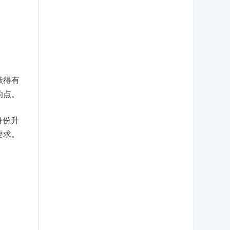
献得有
的点。
身份升
要求。