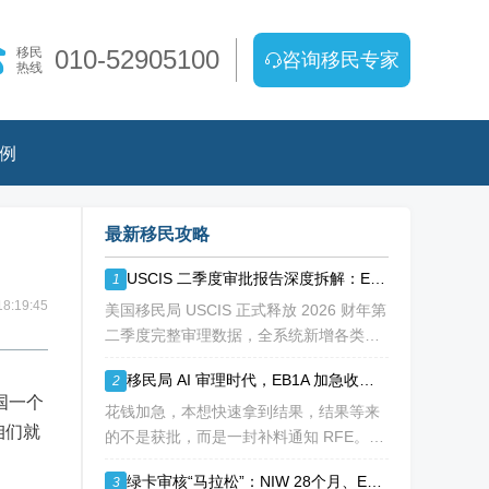
移民
010-52905100
咨询移民专家
热线
例
最新移民攻略
USCIS 二季度审批报告深度拆解：EB1A/NIW 通过率持续走低
1
8:19:45
美国移民局 USCIS 正式释放 2026 财年第
二季度完整审理数据，全系统新增各类移
民、工卡、身份调整申请突破 213 万份，
移民局 AI 审理时代，EB1A 加急收到补料 RFE，该如何破局？
2
整体待审积压总量已冲破 1200 万大关。
国一个
海
花钱加急，本想快速拿到结果，结果等来
咱们就
的不是获批，而是一封补料通知 RFE。如
今 USCIS AI 辅助审理全面落地，EB1A 加
绿卡审核“马拉松”：NIW 28个月、EB-1A 30个月，加速审理是解药吗？
3
急案件触发补件的概率明显走高，很多申