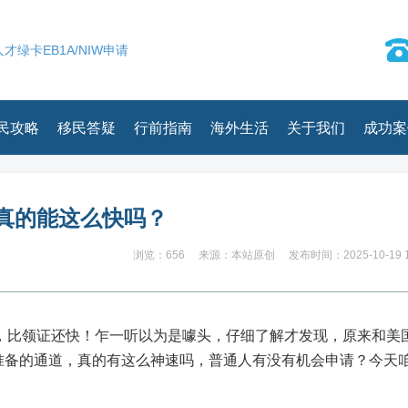
才绿卡EB1A/NIW申请
民攻略
移民答疑
行前指南
海外生活
关于我们
成功案
真的能这么快吗？
浏览：656
来源：本站原创
发布时间：2025-10-19 1
卡，比领证还快！乍一听以为是噱头，仔细了解才发现，原来和美
英准备的通道，真的有这么神速吗，普通人有没有机会申请？今天