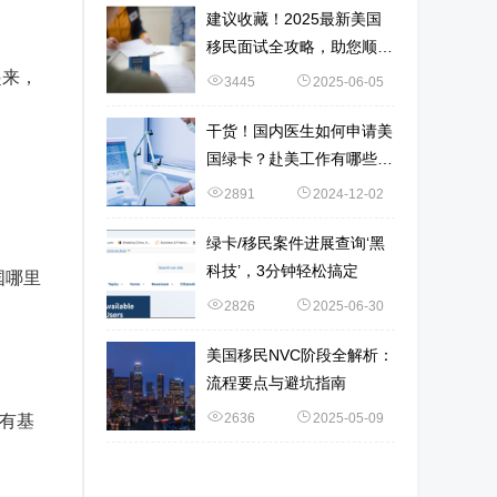
建议收藏！2025最新美国
移民面试全攻略，助您顺利
通关~
起来，
3445
2025-06-05
干货！国内医生如何申请美
国绿卡？赴美工作有哪些选
择？
2891
2024-12-02
绿卡/移民案件进展查询‘黑
科技’，3分钟轻松搞定
国哪里
2826
2025-06-30
美国移民NVC阶段全解析：
流程要点与避坑指南
2636
2025-05-09
没有基