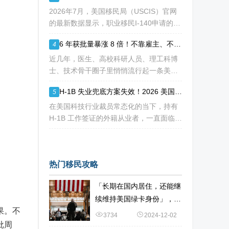
请人陷入焦虑：加急收到 RFE
2026年7月，美国移民局（USCIS）官网
的最新数据显示，职业移民I-140申请的审
核周期再次刷新了“历史纪录”。对于正在
6 年获批量暴涨 8 倍！不靠雇主、不用大额投资，NIW 成国内高知家庭身份规划底牌
4
等待或计划递交NIW（国家利益豁免）和
EB-1A（杰出人才）的申请人来说，这
近几年，医生、高校科研人员、理工科博
士、技术骨干圈子里悄悄流行起一条美国
永居通道 ——EB-2 NIW 国家利益豁免。
H-1B 失业兜底方案失效！2026 美国移民审核收紧，打工人该如何守住合法身份
5
不用提前赴美求职、不用绑定美国雇主、
无需上百万美元投资
在美国科技行业裁员常态化的当下，持有
H-1B 工作签证的外籍从业者，一直面临独
特的身份难题：一旦失业，仅有 60 天合
法宽限期寻找下家。 过去数年，业内公
认的稳妥补救方式，
热门移民攻略
。
「长期在国内居住，还能继
续维持美国绿卡身份」，如
果。不
何办到？
3734
2024-12-02
批周