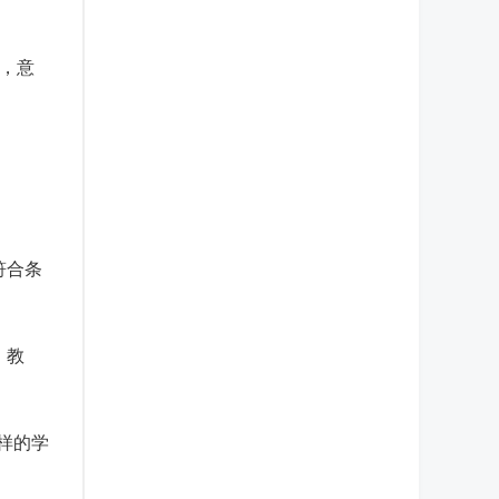
高，意
符合条
、教
样的学