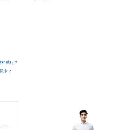
材料就行？
绿卡？
称杰出