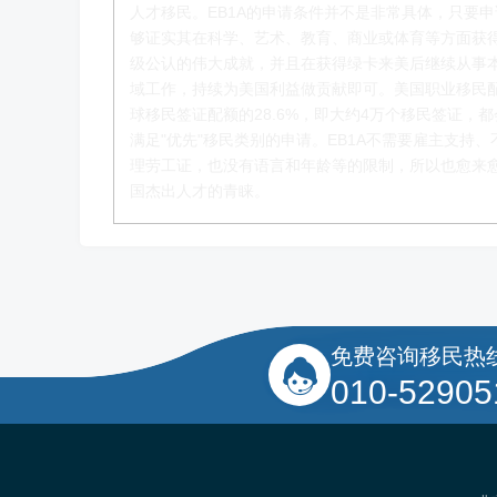
人才移民。EB1A的申请条件并不是非常具体，只要
够证实其在科学、艺术、教育、商业或体育等方面获
级公认的伟大成就，并且在获得绿卡来美后继续从事
赵锦瑞老师
域工作，持续为美国利益做贡献即可。美国职业移民
球移民签证配额的28.6%，即大约4万个移民签证，
移民项目咨询官
满足"优先"移民类别的申请。EB1A不需要雇主支持、
理劳工证，也没有语言和年龄等的限制，所以也愈来
了解更多
国杰出人才的青睐。
免费咨询移民热
010-52905