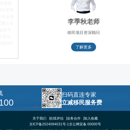
申请者能
得过世界
本专业领
李季秋老师
配额占全
都会用于
移民项目资深顾问
不用办
愈受到中
了解更多
线
扫码直连专家
100
立减移民服务费
关于我们
在线评估
业务合作
加入收藏
京ICP备2024094031号-1
京公网安备 00000号