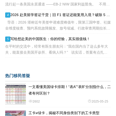
流行起一条美国永居通道 ——EB-2 NIW 国家利益豁免。 不用提
前赴美求职、不用绑定美国雇主、无需上百万美元投资
2026 赴美留学签证干货｜旧 F1 签证还能复用入境？破除 5 大流传已久的签证误区
4
导语：2026 堪称近年美签申请难度峰值年，限第三国申签、社媒
全维度核查、预约系统故障频发、放号缩减、行政审查周期拉长，
大批留学生卡在抢号、等 I-20、准备面签各个环节。不少换校
写给想赴美的中国医生：你的经验，其实很值钱！
5
在平时的交流中，经常有医生朋友问：“我在国内当了这么多年大
夫，能直接去美国开诊所、看病人吗？” 说实话，答案有点扎
心：不能直接上岗。 美国的医疗体系
热门移民答疑
一文看懂美国绿卡排期！“表A”“表B”分别指什么，二
者有何区别？
2602
2025-05-25
工卡≠绿卡，揭秘不同身份类别下的工卡类型