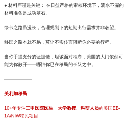
● 材料严谨是关键： 在日益严格的审核环境下，滴水不漏的
材料准备是成功基石。
绿卡之路虽漫长，合理规划下的短期出行需求并非奢望。
移民之路本就不易，莫让不实传言阻断你必要的行程。
当你手握充分的证据链，坦诚面对程序，美国的大门依然可
能为你敞开——哪怕你已在移民的长队之中。
——————
美利加移民
10+年专注
三甲医院医生
、
大学教授
、
科研人员
的美国EB-
1A/NIW移民项目