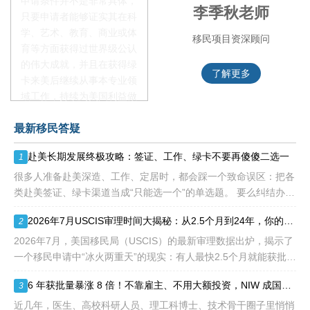
申请条件并不是非常具体，
李季秋老师
叶晓飞老师
只要申请者能够证实其在科
学、艺术、教育、商业或体
移民项目资深顾问
移民项目首席专家
育等方面获得过世界级公认
的伟大成就，并且在获得绿
了解更多
了解更多
卡来美后继续从事本专业领
域工作，持续为美国利益做
贡献即可。美国职业移民配
最新移民答疑
额占全球移民签证配额的
28.6%，即大约4万个移民
赴美长期发展终极攻略：签证、工作、绿卡不要再傻傻二选一
1
签证，都会用于满足"优
先"移民类别的申请。EB1A
很多人准备赴美深造、工作、定居时，都会踩一个致命误区：把各
不需要雇主支持、不用办理
类赴美签证、绿卡渠道当成“只能选一个”的单选题。 要么纠结办哪
劳工证，也没有语言和年龄
种签证入境，要么盲目跟风申绿卡，最后导致：身份断层、政策冲
2026年7月USCIS审理时间大揭秘：从2.5个月到24年，你的申请要等多久？
2
等的限制，所以也愈来愈受
突、白白浪费几年
到中国杰出人才的青睐。
2026年7月，美国移民局（USCIS）的最新审理数据出炉，揭示了
一个移民申请中“冰火两重天”的现实：有人最快2.5个月就能获批，
而有人却要等待长达286.5个月——接近24年。 这份数据不仅是
6 年获批量暴涨 8 倍！不靠雇主、不用大额投资，NIW 成国内高知家庭身份规划底牌
3
一
近几年，医生、高校科研人员、理工科博士、技术骨干圈子里悄悄