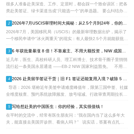
先"移民类别的申请。EB1A
很多人准备赴美深造、工作、定居时，都会踩一个致命误区：把各
不需要雇主支持、不用办理
类赴美签证、绿卡渠道当成“只能选一个”的单选题。 要么纠结办哪
劳工证，也没有语言和年龄
种签证入境，要么盲目跟风申绿卡，最后导致：身份断层、政策冲
2026年7月USCIS审理时间大揭秘：从2.5个月到24年，你的申请要等多久？
2
等的限制，所以也愈来愈受
突、白白浪费几年
到中国杰出人才的青睐。
2026年7月，美国移民局（USCIS）的最新审理数据出炉，揭示了
一个移民申请中“冰火两重天”的现实：有人最快2.5个月就能获批，
而有人却要等待长达286.5个月——接近24年。 这份数据不仅是
6 年获批量暴涨 8 倍！不靠雇主、不用大额投资，NIW 成国内高知家庭身份规划底牌
3
一
近几年，医生、高校科研人员、理工科博士、技术骨干圈子里悄悄
流行起一条美国永居通道 ——EB-2 NIW 国家利益豁免。 不用提
前赴美求职、不用绑定美国雇主、无需上百万美元投资
2026 赴美留学签证干货｜旧 F1 签证还能复用入境？破除 5 大流传已久的签证误区
4
导语：2026 堪称近年美签申请难度峰值年，限第三国申签、社媒
全维度核查、预约系统故障频发、放号缩减、行政审查周期拉长，
大批留学生卡在抢号、等 I-20、准备面签各个环节。不少换校
写给想赴美的中国医生：你的经验，其实很值钱！
5
在平时的交流中，经常有医生朋友问：“我在国内当了这么多年大
夫，能直接去美国开诊所、看病人吗？” 说实话，答案有点扎
心：不能直接上岗。 美国的医疗体系