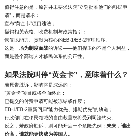
值得注意的是，原告并未要求法院“立刻批准他们的移民申
请”，而是请求：
宣布“黄金卡”项目违法；
撤销相关表格、收费机制与政策指引；
恢复以能力、贡献为核心的EB-1/EB-2审理秩序。
这是一场
为制度而战
的诉讼——他们捍卫的不是个人利益，
而是整个高端人才移民体系的公正性。
如果法院叫停“黄金卡”，意味着什么？
若原告胜诉，影响将是深远的：
“黄金卡”项目或将全面终止；
已提交的付费申请可能被冻结或作废；
EB-1/EB-2重新回归“能力优先、排期优先”的轨道；
行政部门在移民领域的自由裁量权将受到司法约束。
反之，若政府胜诉，则可能开启一个危险先例：
未来，谁出
价高，谁就能更快成为美国人。