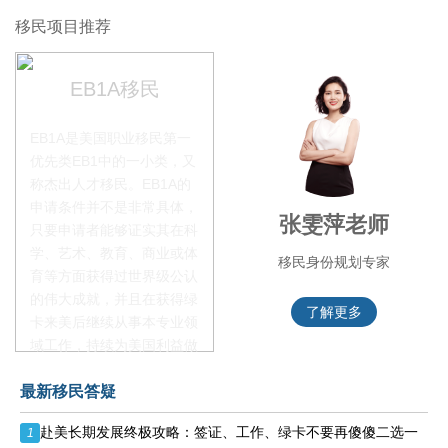
移民项目推荐
EB1A移民
EB1A是美国职业移民第一
优先类EB1中的一小类，又
称杰出人才移民。EB1A的
申请条件并不是非常具体，
叶晓飞老师
张雯萍老师
只要申请者能够证实其在科
学、艺术、教育、商业或体
移民项目首席专家
移民身份规划专家
育等方面获得过世界级公认
的伟大成就，并且在获得绿
了解更多
了解更多
卡来美后继续从事本专业领
域工作，持续为美国利益做
贡献即可。美国职业移民配
最新移民答疑
额占全球移民签证配额的
28.6%，即大约4万个移民
赴美长期发展终极攻略：签证、工作、绿卡不要再傻傻二选一
1
签证，都会用于满足"优