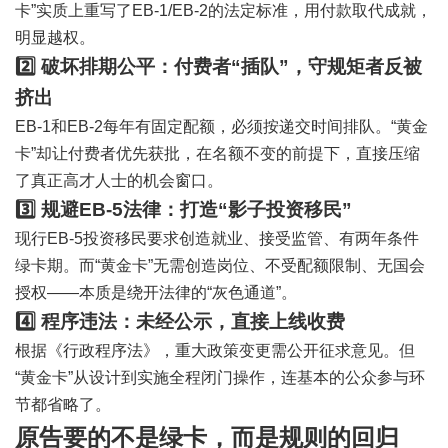
卡”实质上重写了EB-1/EB-2的法定标准，用付款取代成就，
明显越权。
2️⃣ 破坏排期公平：付费者“插队”，守规矩者反被
挤出
EB-1和EB-2每年有固定配额，必须按递交时间排队。“黄金
卡”却让付费者优先获批，在名额不变的前提下，直接压缩
了真正高才人士的机会窗口。
3️⃣ 规避EB-5法律：打造“影子投资移民”
现行EB-5投资移民要求创造就业、接受监管、有两年条件
绿卡期。而“黄金卡”无需创造岗位、不受配额限制、无国会
授权——本质是绕开法律的“灰色通道”。
4️⃣ 程序违法：未经公示，直接上线收费
根据《行政程序法》，重大政策变更需公开征求意见。但
“黄金卡”从设计到实施全程闭门操作，连基本的公众参与环
节都省略了。
原告要的不是绿卡，而是规则的回归