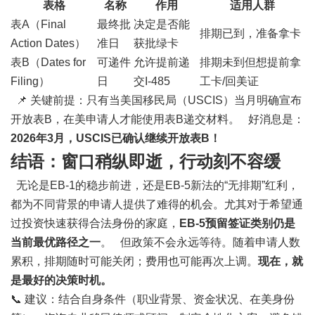
表格
名称
作用
适用人群
表A（Final
最终批
决定是否能
排期已到，准备拿卡
Action Dates）
准日
获批绿卡
表B（Dates for
可递件
允许提前递
排期未到但想提前拿
Filing）
日
交I-485
工卡/回美证
📌 关键前提：只有当美国移民局（USCIS）当月明确宣布
开放表B，在美申请人才能使用表B递交材料。 好消息是：
2026年3月，USCIS已确认继续开放表B！
结语：窗口稍纵即逝，行动刻不容缓
无论是EB-1的稳步前进，还是EB-5新法的“无排期”红利，
都为不同背景的申请人提供了难得的机会。尤其对于希望通
过投资快速获得合法身份的家庭，
EB-5预留签证类别仍是
当前最优路径之一
。 但政策不会永远等待。随着申请人数
累积，排期随时可能关闭；费用也可能再次上调。
现在，就
是最好的决策时机。
📞 建议：结合自身条件（职业背景、资金状况、在美身份