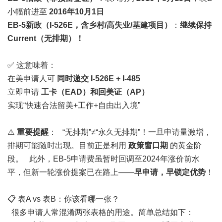
小幅前进至
2016年10月1日
EB-5新政（I-526E，含乡村/高失业/基建项目）
：
继续保持
Current（无排期）！
✅ 这意味着：
在美申请人可
同时递交 I-526E + I-485
立即申请
工卡（EAD）和回美证（AP）
实现“快速合法留美+工作+自由出入境”
⚠️
重要提醒
： “无排期”≠“永久无排期”！一旦申请量激增，
排期可能随时出现。目前正是利用
政策窗口期
的黄金阶
段。 此外，EB-5申请费虽暂时回调至2024年涨价前水
平，但新一轮涨价提案已在路上——
早申请，早锁定优势
！
📋 表A vs 表B：你该看哪一张？
很多申请人常混淆两张表格的用途。简单总结如下：