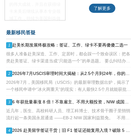
的伟大成就，并且在获得绿
了解更多
了解更多
卡来美后继续从事本专业领
域工作，持续为美国利益做
贡献即可。美国职业移民配
最新移民答疑
额占全球移民签证配额的
28.6%，即大约4万个移民
赴美长期发展终极攻略：签证、工作、绿卡不要再傻傻二选一
1
签证，都会用于满足"优
先"移民类别的申请。EB1A
很多人准备赴美深造、工作、定居时，都会踩一个致命误区：把各
不需要雇主支持、不用办理
类赴美签证、绿卡渠道当成“只能选一个”的单选题。 要么纠结办哪
劳工证，也没有语言和年龄
种签证入境，要么盲目跟风申绿卡，最后导致：身份断层、政策冲
2026年7月USCIS审理时间大揭秘：从2.5个月到24年，你的申请要等多久？
2
等的限制，所以也愈来愈受
突、白白浪费几年
到中国杰出人才的青睐。
2026年7月，美国移民局（USCIS）的最新审理数据出炉，揭示了
一个移民申请中“冰火两重天”的现实：有人最快2.5个月就能获批，
而有人却要等待长达286.5个月——接近24年。 这份数据不仅是
6 年获批量暴涨 8 倍！不靠雇主、不用大额投资，NIW 成国内高知家庭身份规划底牌
3
一
近几年，医生、高校科研人员、理工科博士、技术骨干圈子里悄悄
流行起一条美国永居通道 ——EB-2 NIW 国家利益豁免。 不用提
前赴美求职、不用绑定美国雇主、无需上百万美元投资
2026 赴美留学签证干货｜旧 F1 签证还能复用入境？破除 5 大流传已久的签证误区
4