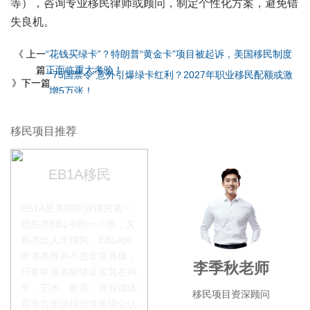
等），咨询专业移民律师或顾问，制定个性化方案，避免错
失良机。
《 上一
“花钱买绿卡”？特朗普“黄金卡”项目被起诉，美国移民制度
篇
正面临重大考验！
“75国禁令”意外引爆绿卡红利？2027年职业移民配额或激
》下一篇
增5万张！
移民项目推荐
EB1A移民
EB1A是美国职业移民第一
优先类EB1中的一小类，又
称杰出人才移民。EB1A的
申请条件并不是非常具体，
赵锦瑞老师
李季秋老师
只要申请者能够证实其在科
学、艺术、教育、商业或体
移民项目咨询官
移民项目资深顾问
育等方面获得过世界级公认