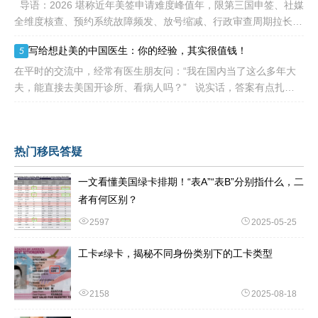
导语：2026 堪称近年美签申请难度峰值年，限第三国申签、社媒
全维度核查、预约系统故障频发、放号缩减、行政审查周期拉长，
大批留学生卡在抢号、等 I-20、准备面签各个环节。不少换校
写给想赴美的中国医生：你的经验，其实很值钱！
5
在平时的交流中，经常有医生朋友问：“我在国内当了这么多年大
夫，能直接去美国开诊所、看病人吗？” 说实话，答案有点扎
心：不能直接上岗。 美国的医疗体系
热门移民答疑
一文看懂美国绿卡排期！“表A”“表B”分别指什么，二
者有何区别？
2597
2025-05-25
工卡≠绿卡，揭秘不同身份类别下的工卡类型
2158
2025-08-18