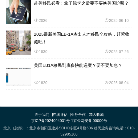
赴美移民必看：拿了绿卡之后要不要换美国护照？
2026
2025-06-10
2025最新美国EB-1A杰出人才移民全攻略，赶紧收
藏吧！
1830
2025-07-26
美国EB1A移民到底多快能递案？要不要加急？
1820
2025-08-04
关于我们
在线评估
业务合作
加入收藏
京ICP备2024094031号-1
京公网安备 00000号
北京（总部）：北京市朝阳区建外SOHO东区4号楼606 移民业务咨询电话：010-
52905100