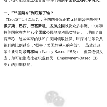
者，很可能就是正在苦苦等待排期的
中国职业移民申请人
。
一、“75国禁令”到底禁了谁？
自2026年1月21日起，美国国务院正式无限期暂停向包括
俄罗斯、巴西、巴基斯坦、孟加拉国
以及众多非洲、中东和
拉美国家在内的
75个国家
公民签发移民类签证。 理由？白
宫声称，这些国家的移民在美国领取社保、医疗补助等公共
福利的比例过高，“损害了美国纳税人的利益”。 虽然该政
策主要针对
亲属移民
（Family-Based, FB类），但其连锁反
应，却可能彻底改变职业移民（Employment-Based, EB
类）的排期格局。