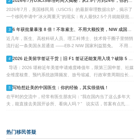
2026年7月USCIS审理时间大揭秘：从2.5个月到24年，你的申请要等多久？
2
等的限制，所以也愈来愈受
突、白白浪费几年
到中国杰出人才的青睐。
2026年7月，美国移民局（USCIS）的最新审理数据出炉，揭示了
一个移民申请中“冰火两重天”的现实：有人最快2.5个月就能获批，
而有人却要等待长达286.5个月——接近24年。 这份数据不仅是
6 年获批量暴涨 8 倍！不靠雇主、不用大额投资，NIW 成国内高知家庭身份规划底牌
3
一
近几年，医生、高校科研人员、理工科博士、技术骨干圈子里悄悄
流行起一条美国永居通道 ——EB-2 NIW 国家利益豁免。 不用提
前赴美求职、不用绑定美国雇主、无需上百万美元投资
2026 赴美留学签证干货｜旧 F1 签证还能复用入境？破除 5 大流传已久的签证误区
4
导语：2026 堪称近年美签申请难度峰值年，限第三国申签、社媒
全维度核查、预约系统故障频发、放号缩减、行政审查周期拉长，
大批留学生卡在抢号、等 I-20、准备面签各个环节。不少换校
写给想赴美的中国医生：你的经验，其实很值钱！
5
在平时的交流中，经常有医生朋友问：“我在国内当了这么多年大
夫，能直接去美国开诊所、看病人吗？” 说实话，答案有点扎
心：不能直接上岗。 美国的医疗体系
热门移民答疑