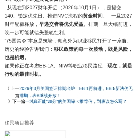
从现在到2027财年开启（2026年10月1日），是提交I-
140、锁定优先日、推进NVC流程的
黄金时间
。 一旦2027
财年配额释放，
早递交者将优先受益
。排期一旦大幅前进，
晚一步可能就错失整轮红利。
“75国禁令”本意是筑墙，却意外为职业移民打开了一扇窗。
历史的经验告诉我们：
移民政策的每一次波动，既是风险，
也是机遇。
如果你正在考虑EB-1A、NIW等职业移民路径，
现在，就是
行动的最佳时机。
《 上一
2026年3月美国签证排期出炉！EB-1再前进，EB-5新法仍无
篇
排期，表B继续开放！
》下一篇
一封真正能“加分”的美国绿卡推荐信，到底该怎么写？
移民项目推荐