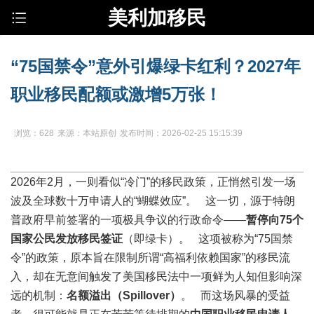
美利加移民
“75国禁令”意外引爆绿卡红利？2027年
职业移民配额或激增5万张！
浏览：628
来源：本站原创
发布时间：2026-02-25 15:15:39
2026年2月，一则看似“冷门”的移民政策，正悄然引发一场
波及全球数十万申请人的“蝴蝶效应”。 这一切，源于特朗
普政府早前签署的一项极具争议的行政命令——
暂停向75个
国家公民发放移民签证
（即绿卡）。 这项被称为“75国禁
令”的政策，原本旨在限制所谓“高福利依赖国家”的移民流
入，却在无意间触发了美国移民法中一项鲜为人知但影响深
远的机制：
名额溢出（Spillover）
。 而这场风暴的受益