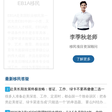
EB1A移民
EB1A是美国职业移民第一
优先类EB1中的一小类，又
称杰出人才移民。EB1A的
申请条件并不是非常具体，
赵锦瑞老师
李季秋老师
只要申请者能够证实其在科
学、艺术、教育、商业或体
移民项目咨询官
移民项目资深顾问
育等方面获得过世界级公认
的伟大成就，并且在获得绿
了解更多
了解更多
卡来美后继续从事本专业领
域工作，持续为美国利益做
贡献即可。美国职业移民配
最新移民答疑
额占全球移民签证配额的
28.6%，即大约4万个移民
赴美长期发展终极攻略：签证、工作、绿卡不要再傻傻二选一
1
签证，都会用于满足"优
先"移民类别的申请。EB1A
很多人准备赴美深造、工作、定居时，都会踩一个致命误区：把各
不需要雇主支持、不用办理
类赴美签证、绿卡渠道当成“只能选一个”的单选题。 要么纠结办哪
劳工证，也没有语言和年龄
种签证入境，要么盲目跟风申绿卡，最后导致：身份断层、政策冲