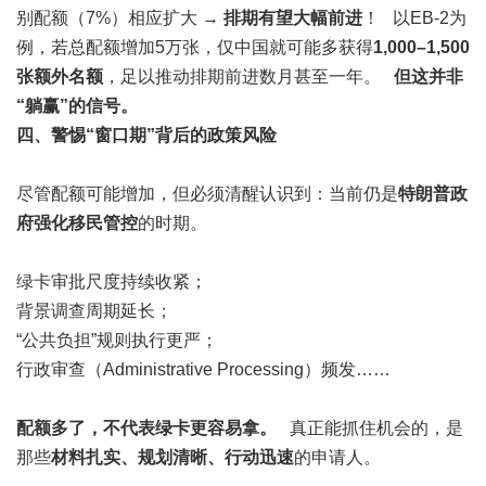
别配额（7%）相应扩大 →
排期有望大幅前进
！ 以EB-2为
例，若总配额增加5万张，仅中国就可能多获得
1,000–1,500
张额外名额
，足以推动排期前进数月甚至一年。
但这并非
“躺赢”的信号。
四、警惕“窗口期”背后的政策风险
尽管配额可能增加，但必须清醒认识到：当前仍是
特朗普政
府强化移民管控
的时期。
绿卡审批尺度持续收紧；
背景调查周期延长；
“公共负担”规则执行更严；
行政审查（Administrative Processing）频发……
配额多了，不代表绿卡更容易拿。
真正能抓住机会的，是
那些
材料扎实、规划清晰、行动迅速
的申请人。