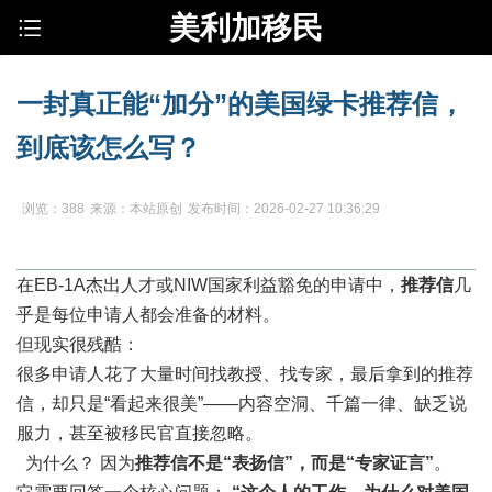
美利加移民
一封真正能“加分”的美国绿卡推荐信，
到底该怎么写？
浏览：388
来源：本站原创
发布时间：2026-02-27 10:36:29
在EB-1A杰出人才或NIW国家利益豁免的申请中，
推荐信
几
乎是每位申请人都会准备的材料。
但现实很残酷：
很多申请人花了大量时间找教授、找专家，最后拿到的推荐
信，却只是“看起来很美”——内容空洞、千篇一律、缺乏说
服力，甚至被移民官直接忽略。
为什么？ 因为
推荐信不是“表扬信”，而是“专家证言”
。