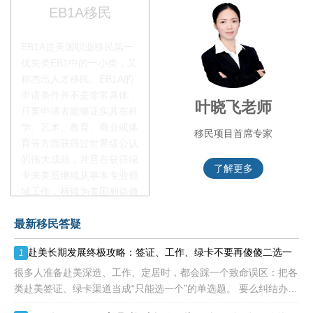
EB1A移民
EB1A是美国职业移民第一
优先类EB1中的一小类，又
称杰出人才移民。EB1A的
申请条件并不是非常具体，
李季秋老师
叶晓飞老师
只要申请者能够证实其在科
学、艺术、教育、商业或体
移民项目资深顾问
移民项目首席专家
育等方面获得过世界级公认
的伟大成就，并且在获得绿
了解更多
了解更多
卡来美后继续从事本专业领
域工作，持续为美国利益做
贡献即可。美国职业移民配
最新移民答疑
额占全球移民签证配额的
28.6%，即大约4万个移民
赴美长期发展终极攻略：签证、工作、绿卡不要再傻傻二选一
1
签证，都会用于满足"优
先"移民类别的申请。EB1A
很多人准备赴美深造、工作、定居时，都会踩一个致命误区：把各
不需要雇主支持、不用办理
类赴美签证、绿卡渠道当成“只能选一个”的单选题。 要么纠结办哪
劳工证，也没有语言和年龄
种签证入境，要么盲目跟风申绿卡，最后导致：身份断层、政策冲