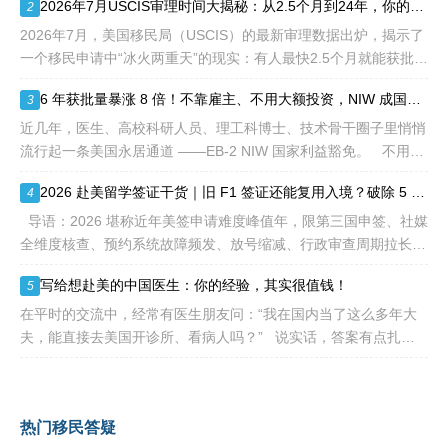
2026年7月USCIS审理时间大揭秘：从2.5个月到24年，你的申请要等多久？
2
等的限制，所以也愈来愈受
突、白白浪费几年
到中国杰出人才的青睐。
2026年7月，美国移民局（USCIS）的最新审理数据出炉，揭示了
一个移民申请中“冰火两重天”的现实：有人最快2.5个月就能获批，
而有人却要等待长达286.5个月——接近24年。 这份数据不仅是
6 年获批量暴涨 8 倍！不靠雇主、不用大额投资，NIW 成国内高知家庭身份规划底牌
3
一
近几年，医生、高校科研人员、理工科博士、技术骨干圈子里悄悄
流行起一条美国永居通道 ——EB-2 NIW 国家利益豁免。 不用提
前赴美求职、不用绑定美国雇主、无需上百万美元投资
2026 赴美留学签证干货｜旧 F1 签证还能复用入境？破除 5 大流传已久的签证误区
4
导语：2026 堪称近年美签申请难度峰值年，限第三国申签、社媒
全维度核查、预约系统故障频发、放号缩减、行政审查周期拉长，
大批留学生卡在抢号、等 I-20、准备面签各个环节。不少换校
写给想赴美的中国医生：你的经验，其实很值钱！
5
在平时的交流中，经常有医生朋友问：“我在国内当了这么多年大
夫，能直接去美国开诊所、看病人吗？” 说实话，答案有点扎
心：不能直接上岗。 美国的医疗体系
热门移民答疑