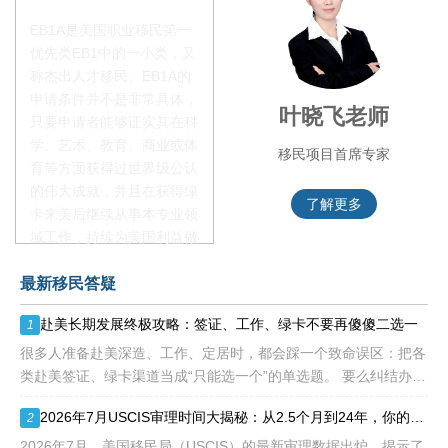
EB1A是美国职业移民第一
优先类EB1中的一小类，又
称杰出人才移民。EB1A的
申请条件并不是非常具体，
李季秋老师
叶晓飞老师
只要申请者能够证实其在科
学、艺术、教育、商业或体
移民项目资深顾问
移民项目首席专家
育等方面获得过世界级公认
的伟大成就，并且在获得绿
了解更多
了解更多
卡来美后继续从事本专业领
域工作，持续为美国利益做
贡献即可。美国职业移民配
最新移民答疑
额占全球移民签证配额的
28.6%，即大约4万个移民
赴美长期发展终极攻略：签证、工作、绿卡不要再傻傻二选一
1
签证，都会用于满足"优
先"移民类别的申请。EB1A
很多人准备赴美深造、工作、定居时，都会踩一个致命误区：把各
不需要雇主支持、不用办理
类赴美签证、绿卡渠道当成“只能选一个”的单选题。 要么纠结办哪
劳工证，也没有语言和年龄
种签证入境，要么盲目跟风申绿卡，最后导致：身份断层、政策冲
2026年7月USCIS审理时间大揭秘：从2.5个月到24年，你的申请要等多久？
2
等的限制，所以也愈来愈受
突、白白浪费几年
到中国杰出人才的青睐。
2026年7月，美国移民局（USCIS）的最新审理数据出炉，揭示了