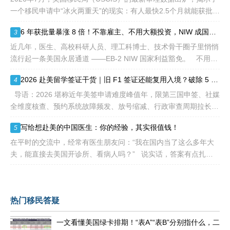
一个移民申请中“冰火两重天”的现实：有人最快2.5个月就能获批，
而有人却要等待长达286.5个月——接近24年。 这份数据不仅是
6 年获批量暴涨 8 倍！不靠雇主、不用大额投资，NIW 成国内高知家庭身份规划底牌
3
一
近几年，医生、高校科研人员、理工科博士、技术骨干圈子里悄悄
流行起一条美国永居通道 ——EB-2 NIW 国家利益豁免。 不用提
前赴美求职、不用绑定美国雇主、无需上百万美元投资
2026 赴美留学签证干货｜旧 F1 签证还能复用入境？破除 5 大流传已久的签证误区
4
导语：2026 堪称近年美签申请难度峰值年，限第三国申签、社媒
全维度核查、预约系统故障频发、放号缩减、行政审查周期拉长，
大批留学生卡在抢号、等 I-20、准备面签各个环节。不少换校
写给想赴美的中国医生：你的经验，其实很值钱！
5
在平时的交流中，经常有医生朋友问：“我在国内当了这么多年大
夫，能直接去美国开诊所、看病人吗？” 说实话，答案有点扎
心：不能直接上岗。 美国的医疗体系
热门移民答疑
一文看懂美国绿卡排期！“表A”“表B”分别指什么，二