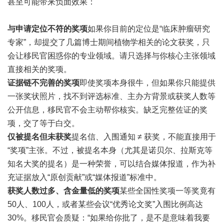
甚至可能带来负面效果：
与申请定位不符的奖项
如果你目前的定位是“临床肿瘤研究
专家”，却提交了几篇博士期间植物学相关的论文获奖，只
会让移民官困惑你的专业领域。请只选择与你核心主张领域
直接相关的奖项。
证据链不完善的奖项
即使奖项本身很牛，但如果你只能提供
一张奖状照片，找不到评选标准、主办方背景或获奖人数等
公开信息，移民官不会主动帮你核实。缺乏完整佐证的奖
项，交了等于白交。
仅被提名但未获奖
提名信、入围通知 ≠ 获奖，不能直接用于
“奖项”主张。不过，被提名本身（尤其是诺贝尔、拉斯克等
知名大奖的提名）是一种荣誉，可以结合媒体报道，作为补
充证据放入“原创贡献”或“媒体报道”标准中。
获奖人数过多、含金量低的奖项
某些全国性奖项一等奖竟有
50人、100人，或者某些会议“优秀论文奖”入围比例高达
30%。移民官会质疑：“如果给你批了，是不是意味着我要