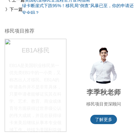
绿卡断崖式下跌95%！移民局“倒查”风暴已至，你的申请还
》下一篇
安全吗？
移民项目推荐
EB1A移民
EB1A是美国职业移民第一
优先类EB1中的一小类，又
称杰出人才移民。EB1A的
申请条件并不是非常具体，
赵锦瑞老师
李季秋老师
只要申请者能够证实其在科
学、艺术、教育、商业或体
移民项目咨询官
移民项目资深顾问
育等方面获得过世界级公认
的伟大成就，并且在获得绿
了解更多
了解更多
卡来美后继续从事本专业领
域工作，持续为美国利益做
贡献即可。美国职业移民配