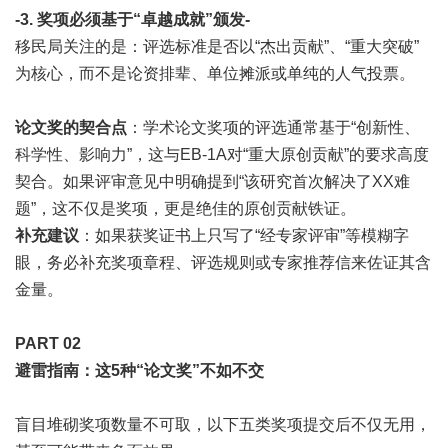
-3. 奖项必须基于“卓越成就”颁发-
移民局关注的是：评选标准是否以“杰出贡献”、“重大突破”
为核心，而不是论资排辈、单位摊派或单纯的人气投票。
论文奖的契合点
：学术论文奖项的评选通常基于“创新性、
科学性、影响力”，这与
EB-1A
对“重大原创贡献”的要求高度
契合。如果评审意见中明确提到“该研究首次解决了XX难
题”，这不仅是奖项，更是绝佳的原创贡献铁证。
补充建议
：如果获奖证书上只写了“经专家评审”等模糊字
眼，务必补充奖项章程、评选规则或专家推荐信来佐证其含
金量。
PART 0
2
避雷指南：这5种“论文奖”不如不交
盲目堆砌奖项数量不可取，以下五类奖项提交后不仅无用，