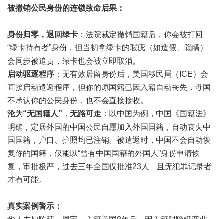
被撤销公民身份的连锁致命后果：
身份归零，退回绿卡
：法院裁定撤销国籍后，你会被打回
“绿卡持有者”身份，但当初拿绿卡的瑕疵（如造假、隐瞒）
会同步被追责，绿卡也会被立即取消。
启动驱逐程序
：无有效居留身份后，美国移民局（ICE）会
直接启动遣返程序，但你的原国籍已因入籍自动丧失，母国
不承认你的公民身份，也不会直接接收。
沦为“无国籍人”，无路可走
：以中国为例，中国《国籍法》
明确，定居外国的中国公民自愿加入外国国籍，自动丧失中
国国籍，户口、护照均已注销。被遣返时，中国不会自动恢
复你的国籍，仅能以“曾有中国国籍的外国人”身份申请恢
复，审批极严，过去三年全国仅批准23人，且无犯罪记录者
才有可能。
真实案例警示：