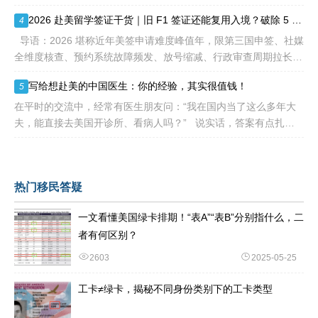
前赴美求职、不用绑定美国雇主、无需上百万美元投资
2026 赴美留学签证干货｜旧 F1 签证还能复用入境？破除 5 大流传已久的签证误区
4
导语：2026 堪称近年美签申请难度峰值年，限第三国申签、社媒
全维度核查、预约系统故障频发、放号缩减、行政审查周期拉长，
大批留学生卡在抢号、等 I-20、准备面签各个环节。不少换校
写给想赴美的中国医生：你的经验，其实很值钱！
5
在平时的交流中，经常有医生朋友问：“我在国内当了这么多年大
夫，能直接去美国开诊所、看病人吗？” 说实话，答案有点扎
心：不能直接上岗。 美国的医疗体系
热门移民答疑
一文看懂美国绿卡排期！“表A”“表B”分别指什么，二
者有何区别？
2603
2025-05-25
工卡≠绿卡，揭秘不同身份类别下的工卡类型