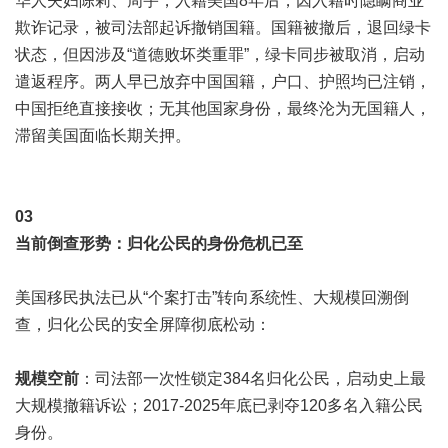
华人夫妇陈莉、周宇，入籍美国8年后，因入籍时隐瞒商业
欺诈记录，被司法部起诉撤销国籍。国籍被撤后，退回绿卡
状态，但因涉及“道德败坏类重罪”，绿卡同步被取消，启动
遣返程序。两人早已放弃中国国籍，户口、护照均已注销，
中国拒绝直接接收；无其他国家身份，最终沦为无国籍人，
滞留美国面临长期关押。
0
3
当前倒查形势：归化公民的身份危机已至
美国移民执法已从“个案打击”转向系统性、大规模回溯倒
查，归化公民的安全屏障彻底松动：
规模空前
：司法部一次性锁定384名归化公民，启动史上最
大规模撤籍诉讼；2017-2025年底已剥夺120多名入籍公民
身份。