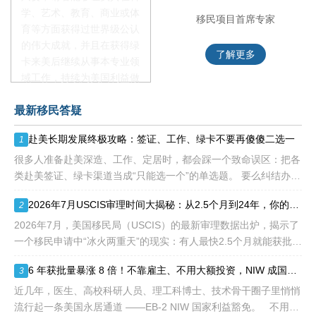
学、艺术、教育、商业或体
移民项目资深顾问
移民项目首席专家
育等方面获得过世界级公认
的伟大成就，并且在获得绿
了解更多
了解更多
卡来美后继续从事本专业领
域工作，持续为美国利益做
贡献即可。美国职业移民配
最新移民答疑
额占全球移民签证配额的
28.6%，即大约4万个移民
赴美长期发展终极攻略：签证、工作、绿卡不要再傻傻二选一
1
签证，都会用于满足"优
先"移民类别的申请。EB1A
很多人准备赴美深造、工作、定居时，都会踩一个致命误区：把各
不需要雇主支持、不用办理
类赴美签证、绿卡渠道当成“只能选一个”的单选题。 要么纠结办哪
劳工证，也没有语言和年龄
种签证入境，要么盲目跟风申绿卡，最后导致：身份断层、政策冲
2026年7月USCIS审理时间大揭秘：从2.5个月到24年，你的申请要等多久？
2
等的限制，所以也愈来愈受
突、白白浪费几年
到中国杰出人才的青睐。
2026年7月，美国移民局（USCIS）的最新审理数据出炉，揭示了
一个移民申请中“冰火两重天”的现实：有人最快2.5个月就能获批，
而有人却要等待长达286.5个月——接近24年。 这份数据不仅是
6 年获批量暴涨 8 倍！不靠雇主、不用大额投资，NIW 成国内高知家庭身份规划底牌
3
一
近几年，医生、高校科研人员、理工科博士、技术骨干圈子里悄悄
流行起一条美国永居通道 ——EB-2 NIW 国家利益豁免。 不用提