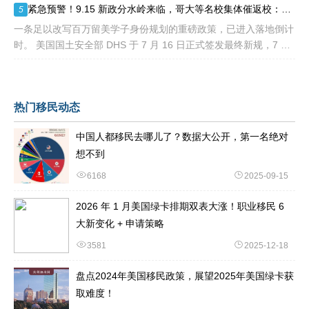
紧急预警！9.15 新政分水岭来临，哥大等名校集体催返校：旧 D/S 身份通道即将关闭
5
一条足以改写百万留美学子身份规划的重磅政策，已进入落地倒计
时。 美国国土安全部 DHS 于 7 月 16 日正式签发最终新规，7 月
17 日文件公示于《联邦公报》，60 天后，也就是2026
热门移民动态
中国人都移民去哪儿了？数据大公开，第一名绝对
想不到
6168
2025-09-15
2026 年 1 月美国绿卡排期双表大涨！职业移民 6
大新变化 + 申请策略
3581
2025-12-18
盘点2024年美国移民政策，展望2025年美国绿卡获
取难度！