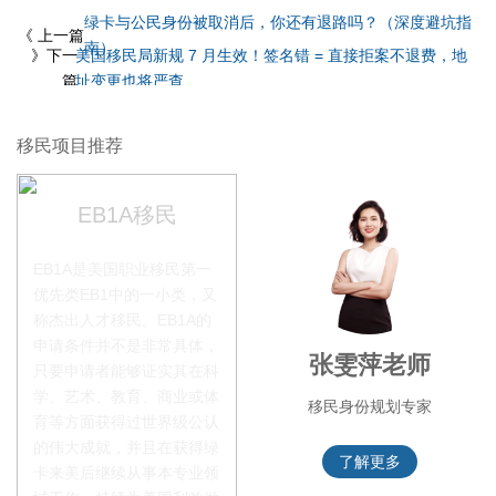
绿卡与公民身份被取消后，你还有退路吗？（深度避坑指
《 上一篇
南）
》下一
美国移民局新规 7 月生效！签名错 = 直接拒案不退费，地
篇
址变更也将严查
移民项目推荐
EB1A移民
EB1A是美国职业移民第一
优先类EB1中的一小类，又
称杰出人才移民。EB1A的
申请条件并不是非常具体，
叶晓飞老师
张雯萍老师
只要申请者能够证实其在科
学、艺术、教育、商业或体
移民项目首席专家
移民身份规划专家
育等方面获得过世界级公认
的伟大成就，并且在获得绿
了解更多
了解更多
卡来美后继续从事本专业领