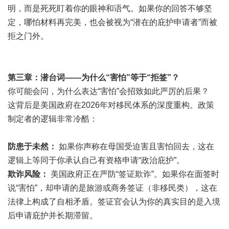
明，而是死死盯着你的眼神和语气。如果你的回答不够坚
定，哪怕材料再完美，也会被视为“潜在的庇护申请者”而被
拒之门外。
第三章：潜台词——为什么“害怕”等于“拒签”？
你可能会问，为什么表达“害怕”会招致如此严厉的后果？
这背后是美国政府在2026年对移民体系的深度重构。政策
制定者的逻辑非常冷酷：
防患于未然：
如果你声称在母国受迫害且害怕回去，这在
逻辑上等同于你承认自己有资格申请“政治庇护”。
欺诈风险：
美国政府正在严防“签证欺诈”。如果你在面签时
说“害怕”，却申请的是旅游或商务签证（非移民类），这在
法律上构成了自相矛盾。签证官会认为你的真实目的是入境
后申请庇护并长期滞留。