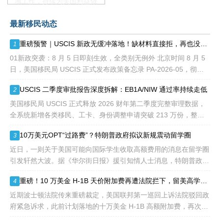
域工作，持续为美国利益做
贡献即可。美国职业移民配
最新移民动态
额占全球移民签证配额的
28.6%，即大约4万个移民
重磅预警｜USCIS 新政无缓冲落地！缺材料直接拒，再也没有 “补件兜底”
1
签证，都会用于满足"优
先"移民类别的申请。EB1A
01新政突袭：8 月 5 日即刻生效，全类别无例外 北京时间 8 月 5
不需要雇主支持、不用办理
日，美国移民局 USCIS 正式发布政策备忘录 PA-2026-05，彻底
劳工证，也没有语言和年龄
改写移民申请审理规则： 移民官拥
USCIS 二季度审批报告深度拆解：EB1A/NIW 通过率持续走低
2
等的限制，所以也愈来愈受
到中国杰出人才的青睐。
美国移民局 USCIS 正式释放 2026 财年第二季度完整审理数据，
全系统新增各类移民、工卡、身份调整申请突破 213 万份，整体
待审积压总量已冲破 1200 万大关。 海
10万美元OPT“过路费”？特朗普政府拟议新规震动留学圈
3
近日，一则关于美国可能向国际学生收取高额费用的消息在留学圈
引发轩然大波。据《华尔街日报》援引知情人士消息，特朗普政府
正在讨论一项针对国际学生毕业后工作许可（OPT）的新方案，其
重磅！10 万美金 H-1B 天价附加费再遭法院拦下，留美高学历人才别只盯着 H1B
4
中可能包括高达10万美元
近期波士顿法院传来重磅裁定，美国联邦第一巡回上诉法院驳回政
府紧急诉求，此前计划落地的十万美金 H-1B 高额附加费，再次被
司法禁令冻结。 不少海外技术人才看到消息稍感宽慰，但