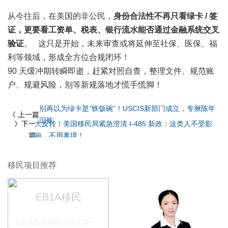
从今往后，在美国的非公民，
身份合法性不再只看绿卡 / 签
证，更要看工资单、税表、银行流水能否通过金融系统交叉
验证
。 这只是开始，未来审查或将延伸至社保、医保、福
利等领域，形成全方位合规闭环！
90 天缓冲期转瞬即逝，赶紧对照自查，整理文件、规范账
户、规避风险，别等新规落地才慌手慌脚！
别再以为绿卡是“铁饭碗”！USCIS新部门成立，专揪陈年
《 上一篇
旧账
》下一
大反转！美国移民局紧急澄清 I-485 新政：这类人不受影
篇
响，不用离境！
移民项目推荐
EB1A移民
EB1A是美国职业移民第一