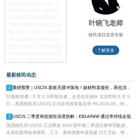
优先类EB1中的一小类，又
称杰出人才移民。EB1A的
申请条件并不是非常具体，
李季秋老师
叶晓飞老师
只要申请者能够证实其在科
学、艺术、教育、商业或体
移民项目资深顾问
移民项目首席专家
育等方面获得过世界级公认
的伟大成就，并且在获得绿
了解更多
了解更多
卡来美后继续从事本专业领
域工作，持续为美国利益做
贡献即可。美国职业移民配
最新移民动态
额占全球移民签证配额的
28.6%，即大约4万个移民
重磅预警｜USCIS 新政无缓冲落地！缺材料直接拒，再也没有 “补件兜底”
1
签证，都会用于满足"优
先"移民类别的申请。EB1A
01新政突袭：8 月 5 日即刻生效，全类别无例外 北京时间 8 月 5
不需要雇主支持、不用办理
日，美国移民局 USCIS 正式发布政策备忘录 PA-2026-05，彻底
劳工证，也没有语言和年龄
改写移民申请审理规则： 移民官拥
USCIS 二季度审批报告深度拆解：EB1A/NIW 通过率持续走低
2
等的限制，所以也愈来愈受
到中国杰出人才的青睐。
美国移民局 USCIS 正式释放 2026 财年第二季度完整审理数据，
全系统新增各类移民、工卡、身份调整申请突破 213 万份，整体