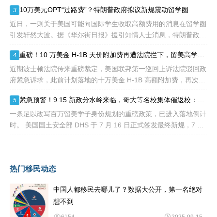
待审积压总量已冲破 1200 万大关。 海
10万美元OPT“过路费”？特朗普政府拟议新规震动留学圈
3
近日，一则关于美国可能向国际学生收取高额费用的消息在留学圈
引发轩然大波。据《华尔街日报》援引知情人士消息，特朗普政府
正在讨论一项针对国际学生毕业后工作许可（OPT）的新方案，其
重磅！10 万美金 H-1B 天价附加费再遭法院拦下，留美高学历人才别只盯着 H1B
4
中可能包括高达10万美元
近期波士顿法院传来重磅裁定，美国联邦第一巡回上诉法院驳回政
府紧急诉求，此前计划落地的十万美金 H-1B 高额附加费，再次被
司法禁令冻结。 不少海外技术人才看到消息稍感宽慰，但
紧急预警！9.15 新政分水岭来临，哥大等名校集体催返校：旧 D/S 身份通道即将关闭
5
一条足以改写百万留美学子身份规划的重磅政策，已进入落地倒计
时。 美国国土安全部 DHS 于 7 月 16 日正式签发最终新规，7 月
17 日文件公示于《联邦公报》，60 天后，也就是2026
热门移民动态
中国人都移民去哪儿了？数据大公开，第一名绝对
想不到