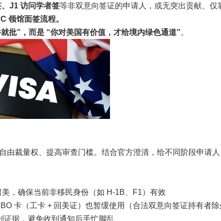
生签、J1 访问学者签
等非双意向签证的申请人，或无突出贡献、仅
C 领馆面签流程。
就批”
，而是
“你对美国有价值，才给境内绿色通道”
。
自由裁量权、提高审查门槛。结合官方澄清，给不同阶段申请人 
态留美，确保当前非移民身份（如 H-1B、F1）有效
BO 卡（工卡 + 回美证）也暂缓使用（合法双意向签证持有者除
利证据，避免收到通知后手忙脚乱