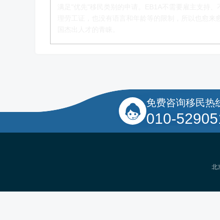
移民项目首席专家
满足"优先"移民类别的申请。EB1A不需要雇主支持、
理劳工证，也没有语言和年龄等的限制，所以也愈来
了解更多
国杰出人才的青睐。
免费咨询移民热
010-52905
北