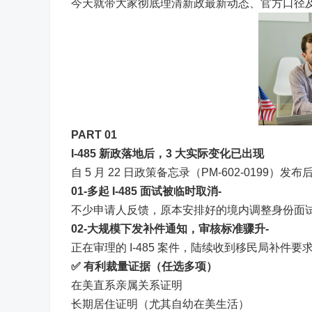
今天就带大家彻底理清新政最新动态、官方口径
PART 0
1
I-485 新政落地后，3 大实际变化已出现
自 5 月 22 日政策备忘录（PM-602-0199
01
-多起 I-485 面试被临时取消-
不少申请人反馈，原本安排好的境内调整身份面
0
2
-大规模下发补件通知，审核标准骤升-
正在审理的 I-485 案件，陆续收到移民局补件
✅
有利裁量证据（任选多项）
在美直系亲属关系证明
长期居住证明（尤其自幼在美生活）