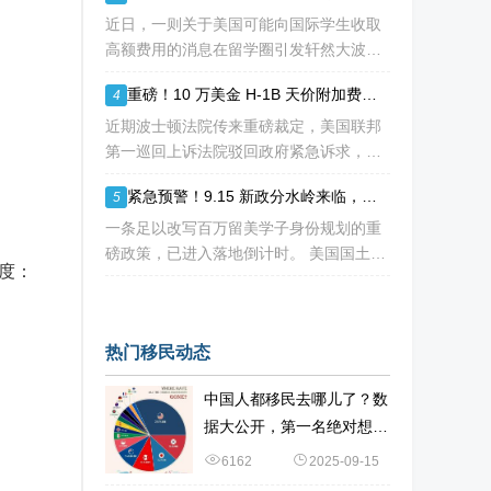
海
近日，一则关于美国可能向国际学生收取
高额费用的消息在留学圈引发轩然大波。
据《华尔街日报》援引知情人士消息，特
重磅！10 万美金 H-1B 天价附加费再遭法院拦下，留美高学历人才别只盯着 H1B
4
朗普政府正在讨论一项针对国际学生毕业
后工作许可（OPT）的新方案，其中可能
近期波士顿法院传来重磅裁定，美国联邦
包括高达10万美元
第一巡回上诉法院驳回政府紧急诉求，此
前计划落地的十万美金 H-1B 高额附加
紧急预警！9.15 新政分水岭来临，哥大等名校集体催返校：旧 D/S 身份通道即将关闭
5
费，再次被司法禁令冻结。 不少海外技
术人才看到消息稍感宽慰，但
一条足以改写百万留美学子身份规划的重
磅政策，已进入落地倒计时。 美国国土安
进度：
全部 DHS 于 7 月 16 日正式签发最终新
规，7 月 17 日文件公示于《联邦公报》，
60 天后，也就是2026
热门移民动态
中国人都移民去哪儿了？数
据大公开，第一名绝对想不
到
6162
2025-09-15