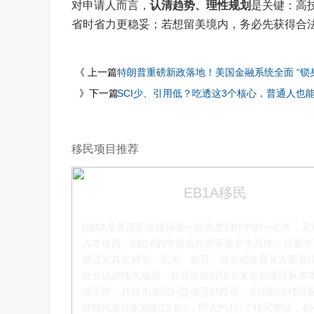
对申请人而言，
认清趋势、理性规划
是关键：高技
省时省力更稳妥；若想留美境内，务必先获得合
《 上一篇
特朗普重磅新政落地！美国金融系统全面 “锁身份
》下一篇
SCI少、引用低？吃透这3个核心，普通人也能
移民项目推荐
EB1A移民
EB1A是美国职业移民第一优先类EB1中的一小类，又
人才移民。EB1A的申请条件并不是非常具体，只要
够证实其在科学、艺术、教育、商业或体育等方面获
级公认的伟大成就，并且在获得绿卡来美后继续从事
叶晓飞老师
域工作，持续为美国利益做贡献即可。美国职业移民
球移民签证配额的28.6%，即大约4万个移民签证，