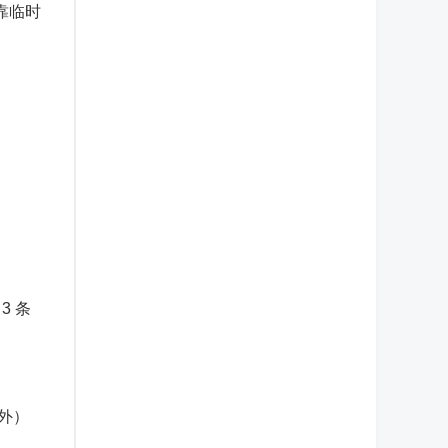
靠临时
3 条
外）