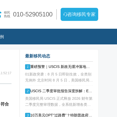
移民
010-52905100
咨询移民专家
热线
例
最新移民动态
重磅预警｜USCIS 新政无缓冲落地！缺材料直接拒，再也没有 “补件兜底”
1
1:52:17
01新政突袭：8 月 5 日即刻生效，全类别
无例外 北京时间 8 月 5 日，美国移民局
USCIS 正式发布政策备忘录 PA-2026-
USCIS 二季度审批报告深度拆解：EB1A/NIW 通过率持续走低
2
05，彻底改写移民申请审理规则： 移民官
？
拥
美国移民局 USCIS 正式释放 2026 财年第
、符合
二季度完整审理数据，全系统新增各类移
民、工卡、身份调整申请突破 213 万份，
10万美元OPT“过路费”？特朗普政府拟议新规震动留学圈
3
整体待审积压总量已冲破 1200 万大关。