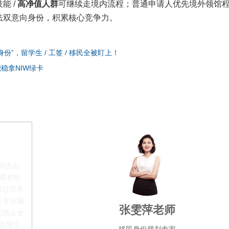
能 /
高净值人群
可继续走境内流程；普通申请人优先境外领馆
法双意向身份，积累核心竞争力。
”，留学生 / 工签 / 移民全被盯上！
稳拿NIW绿卡
称杰出
申请者能
得过世界
本专业领
张雯萍老师
配额占全
都会用于