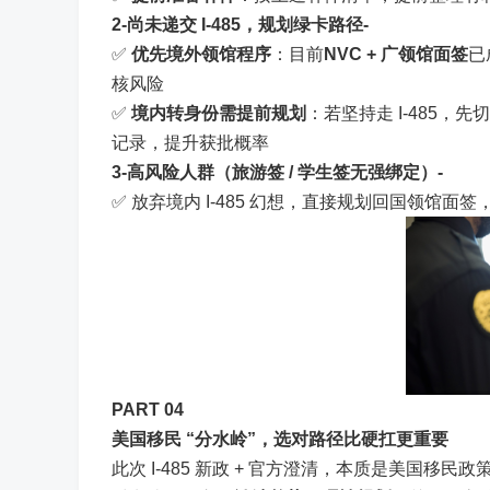
2
-尚未递交 I-485，规划绿卡路径-
✅
优先境外领馆程序
：目前
NVC + 广领馆面签
已
核风险
✅
境内转身份需提前规划
：若坚持走 I-485，先
记录，提升获批概率
3
-高风险人群（旅游签 / 学生签无强绑定）-
✅ 放弃境内 I-485 幻想，直接规划回国领馆
PART 0
4
美国移民 “分水岭”，选对路径比硬扛更重要
此次 I-485 新政 + 官方澄清，本质是美国移民政