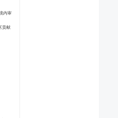
境内审
区贡献