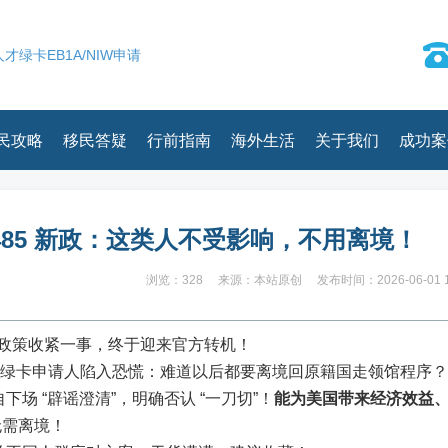
才绿卡EB1A/NIW申请
民攻略
移民答疑
行前指南
海外生活
关于我们
成功案
485 新政：这类人不受影响，不用离境！
浏览：328
来源：本站原创
发布时间：2026-06-01 1
份调整政策收紧一事，终于迎来官方转机！
数在美绿卡申请人陷入恐慌：难道以后都要离境回原籍国走领馆程序
场 “辟谣澄清”，明确否认 “一刀切”！
能为美国带来经济效益
无需离境！