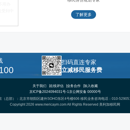
移民身份规划专家
不用办
愈受到中
了解更多
线
扫码直连专家
100
立减移民服务费
关于我们
在线评估
业务合作
加入收藏
京ICP备2024094031号-1
京公网安备 00000号
京（总部）：北京市朝阳区建外SOHO东区4号楼606 移民业务咨询电话：010-529051
Copyright 2026 www.mericaym.com All Rights Reserved
美利加移民网