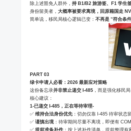
除上述豁免人群外，
持 B1/B2 旅游签、F1 学
身份留美者，
大概率被要求离境，回原籍国走 NV
简单说，移民局核心逻辑已变：
不再是
“符合条件
PART 0
3
绿卡申请人必看：2026 最新应对策略
这份备忘录
并非禁止递交 I-485
，而是强化移民局
核心建议：
1
-已递交 I-485，正在等待审理-
✅
维持合法身份优先
：切勿仅靠 I-485 待审状
✅
谨慎出境
：待审期间尽量不离境，即便有 COM
✅
提前准备补件
：按上述补件清单，提前整理有