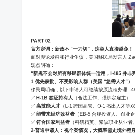
PART 0
2
官方定调：新政不 “一刀切”，这类人直接豁免！
面对舆论发酵和行业争议，美国移民局发言人 Zac
观点明确：
“新规不会对所有移民群体统一适用，I-485 并
1
-优先获批、不受影响人群（美国 “急需人才”）-
移民局明确，以下申请人可继续按原流程办理 I-4
✅
H-1B 签证持有人
（合法工作、强绑定雇主）
✅
高技能人才
（L-1 跨国高管、O-1 杰出人才
✅
能带来经济效益者
（EB-5 合规投资人、创业
✅
符合国家利益者
（科研精英、紧缺职业从业者
2
-普通申请人：视个案情况，大概率需走境外程序