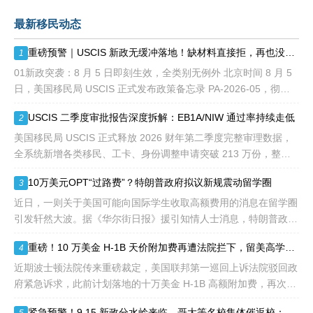
贡献即可。美国职业移民配
最新移民动态
额占全球移民签证配额的
28.6%，即大约4万个移民
重磅预警｜USCIS 新政无缓冲落地！缺材料直接拒，再也没有 “补件兜底”
1
签证，都会用于满足"优
先"移民类别的申请。EB1A
01新政突袭：8 月 5 日即刻生效，全类别无例外 北京时间 8 月 5
不需要雇主支持、不用办理
日，美国移民局 USCIS 正式发布政策备忘录 PA-2026-05，彻底
劳工证，也没有语言和年龄
改写移民申请审理规则： 移民官拥
USCIS 二季度审批报告深度拆解：EB1A/NIW 通过率持续走低
2
等的限制，所以也愈来愈受
到中国杰出人才的青睐。
美国移民局 USCIS 正式释放 2026 财年第二季度完整审理数据，
全系统新增各类移民、工卡、身份调整申请突破 213 万份，整体
待审积压总量已冲破 1200 万大关。 海
10万美元OPT“过路费”？特朗普政府拟议新规震动留学圈
3
近日，一则关于美国可能向国际学生收取高额费用的消息在留学圈
引发轩然大波。据《华尔街日报》援引知情人士消息，特朗普政府
正在讨论一项针对国际学生毕业后工作许可（OPT）的新方案，其
重磅！10 万美金 H-1B 天价附加费再遭法院拦下，留美高学历人才别只盯着 H1B
4
中可能包括高达10万美元
近期波士顿法院传来重磅裁定，美国联邦第一巡回上诉法院驳回政
府紧急诉求，此前计划落地的十万美金 H-1B 高额附加费，再次被
司法禁令冻结。 不少海外技术人才看到消息稍感宽慰，但
紧急预警！9.15 新政分水岭来临，哥大等名校集体催返校：旧 D/S 身份通道即将关闭
5