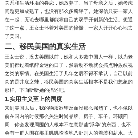
关系和生活环境的眷恋，她放弃了。当了母亲之后，她考虑
问题更加成熟了，也没有那么多羁绊了。她深信只要一家人
在一起，无论去哪里都能靠自己的双手开创新的生活。想通
了这一点，王女士怀着对美国的憧憬，一家人开开心心地去
了美国。
二、移民美国的真实生活
王女士说，没去美国以前，她和大多数中国人一样，以为老
美们都过着纸醉金迷的日子，然后动不动就会搞点种族歧视
之类的事情。在美国生活了几年之后不得不承认，自己以前
真的是井底之蛙，移民美国的真实生活根本不是我们想象的
那样。下面听听她的描述吧。
1.实用主义至上的国度
来到美国以后，我的物质欲望反而没那么强烈了，也不像以
前在国内的时候那么关注时尚品牌、房子、车子。环顾四
周，你会发现周围的人根本不在意那些“浮华”的东西，也不
会有一群人围在那里叽叽喳喳地八卦别人的着装和薪水。大