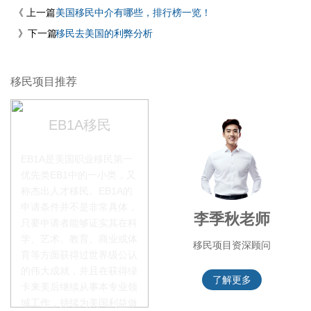
《 上一篇
美国移民中介有哪些，排行榜一览！
》下一篇
移民去美国的利弊分析
移民项目推荐
EB1A移民
EB1A是美国职业移民第一
优先类EB1中的一小类，又
称杰出人才移民。EB1A的
申请条件并不是非常具体，
师
李季秋老师
叶晓飞老师
只要申请者能够证实其在科
学、艺术、教育、商业或体
官
移民项目资深顾问
移民项目首席专家
育等方面获得过世界级公认
的伟大成就，并且在获得绿
了解更多
了解更多
卡来美后继续从事本专业领
域工作，持续为美国利益做