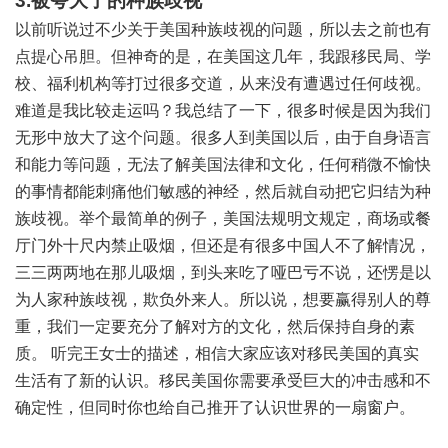
3.被夸大了的种族歧视
以前听说过不少关于美国种族歧视的问题，所以去之前也有
点提心吊胆。但神奇的是，在美国这几年，我跟移民局、学
校、福利机构等打过很多交道，从来没有遭遇过任何歧视。
难道是我比较走运吗？我总结了一下，很多时候是因为我们
无形中放大了这个问题。很多人到美国以后，由于自身语言
和能力等问题，无法了解美国法律和文化，任何稍微不愉快
的事情都能刺痛他们敏感的神经，然后就自动把它归结为种
族歧视。举个最简单的例子，美国法规明文规定，商场或餐
厅门外十尺内禁止吸烟，但还是有很多中国人不了解情况，
三三两两地在那儿吸烟，到头来吃了哑巴亏不说，还愣是以
为人家种族歧视，欺负外来人。所以说，想要赢得别人的尊
重，我们一定要充分了解对方的文化，然后保持自身的素
质。 听完王女士的描述，相信大家应该对移民美国的真实
生活有了新的认识。移民美国你需要承受巨大的冲击感和不
确定性，但同时你也给自己推开了认识世界的一扇窗户。