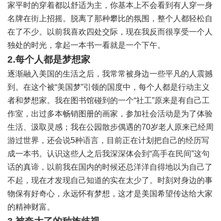
家平时的穿着都以舒适为主，你基本上不会看到有人穿一身
名牌在街上招摇。脱离了那种攀比的氛围，整个人都轻松自
在了不少。以前我喜欢四处交际，现在我反而很享受一个人
独处的时光，拿起一本书一看就是一个下午。
2.每个人都是梦想家
逐渐融入美国的生活之后，我常常被身边一些平凡的人震撼
到。在这个被“美国梦”引领的国度中，每个人都是行动主义
者和梦想家。我在图书馆碰到的一个“社工”原来是有自己工
作室，出过多本畅销图册的画家，参加社会活动是为了体验
生活、汲取灵感；我在公园散步偶遇的70岁老人原来已经周
游过世界，还会说5种语言，目前正在计划把自己的经历写
成一本书。认识这些人之后我深深体会到“高手在民间”这句
话的真谛，以前我在国内的时候还总洋洋自得地以为自己了
不起，现在才发现自己知道的实在太少了。时刻对身边的事
物保有好奇心，永远怀有梦想，这才是美国希望传达给大家
的精神财富。