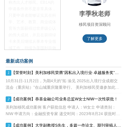
称杰出人才移民。EB1A的
申请条件并不是非常具体，
赵锦瑞老师
李季秋老师
只要申请者能够证实其在科
学、艺术、教育、商业或体
移民项目咨询官
移民项目资深顾问
育等方面获得过世界级公认
的伟大成就，并且在获得绿
了解更多
了解更多
卡来美后继续从事本专业领
域工作，持续为美国利益做
贡献即可。美国职业移民配
最新成功案例
额占全球移民签证配额的
28.6%，即大约4万个移民
【荣誉时刻】美利加移民荣膺“因私出入境行业·卓越服务奖”！恭贺2025出入境行业成都交流会（重庆站）圆满落幕！
1
签证，都会用于满足"优
先"移民类别的申请。EB1A
10月31日-11月2日，为期4天的“拓·渝见 2025出入境行业成都交
不需要雇主支持、不用办理
流会（重庆站）”在山城重庆隆重举行。 美利加移民受邀参加此次
劳工证，也没有语言和年龄
峰会，并荣获“因私出入境行业·卓越服务奖”！ 2
【成功案例】恭喜金融公司业务总监W女士NIW一次性获批！
2
等的限制，所以也愈来愈受
到中国杰出人才的青睐。
美利加移民成功案例 客户获批信息 申请人：W女士 申请类别：
NIW 申请方向：金融投资专家 递交时间：2023年8月24 获批时
间：2024年3月23日 评估及申请点
【成功案例】大学副教授S先生，多篇一作论文、期刊审稿人、国家级项目，EB1A加急一次性获批！
3