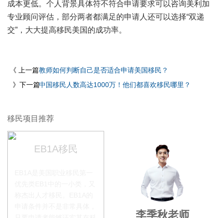
成本更低。个人背景具体符不符合申请要求可以咨询美利加
专业顾问评估，部分两者都满足的申请人还可以选择“双递
交”，大大提高移民美国的成功率。
《 上一篇
教师如何判断自己是否适合申请美国移民？
》下一篇
中国移民人数高达1000万！他们都喜欢移民哪里？
移民项目推荐
EB1A移民
EB1A是美国职业移民第一
优先类EB1中的一小类，又
称杰出人才移民。EB1A的
申请条件并不是非常具体，
赵锦瑞老师
李季秋老师
只要申请者能够证实其在科