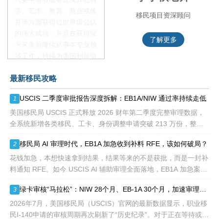
学、艺术、教育、商业或体
移民项目咨询官
移民项目资深顾问
育等方面获得过世界级公认
的伟大成就，并且在获得绿
了解更多
了解更多
卡来美后继续从事本专业领
域工作，持续为美国利益做
贡献即可。美国职业移民配
最新移民攻略
额占全球移民签证配额的
28.6%，即大约4万个移民
USCIS 二季度审批报告深度拆解：EB1A/NIW 通过率持续走低
1
签证，都会用于满足"优
先"移民类别的申请。EB1A
美国移民局 USCIS 正式释放 2026 财年第二季度完整审理数据，
不需要雇主支持、不用办理
全系统新增各类移民、工卡、身份调整申请突破 213 万份，整体
劳工证，也没有语言和年龄
待审积压总量已冲破 1200 万大关。 海
移民局 AI 审理时代，EB1A 加急收到补料 RFE，该如何破局？
2
等的限制，所以也愈来愈受
到中国杰出人才的青睐。
花钱加急，本想快速拿到结果，结果等来的不是获批，而是一封补
料通知 RFE。如今 USCIS AI 辅助审理全面落地，EB1A 加急案件
触发补件的概率明显走高，很多申请人陷入焦虑：加急收到 RFE
绿卡审核“马拉松”：NIW 28个月、EB-1A 30个月，加速审理是解药吗？
3
2026年7月，美国移民局（USCIS）官网的最新数据显示，职业移
民I-140申请的审核周期再次刷新了“历史纪录”。对于正在等待或计