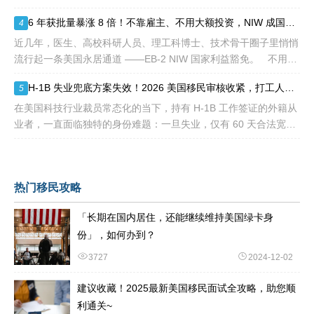
划递交NIW（国家利益豁免）和EB-1A（杰出人才）的申请人来
6 年获批量暴涨 8 倍！不靠雇主、不用大额投资，NIW 成国内高知家庭身份规划底牌
4
说，这
近几年，医生、高校科研人员、理工科博士、技术骨干圈子里悄悄
流行起一条美国永居通道 ——EB-2 NIW 国家利益豁免。 不用提
前赴美求职、不用绑定美国雇主、无需上百万美元投资
H-1B 失业兜底方案失效！2026 美国移民审核收紧，打工人该如何守住合法身份
5
在美国科技行业裁员常态化的当下，持有 H-1B 工作签证的外籍从
业者，一直面临独特的身份难题：一旦失业，仅有 60 天合法宽限
期寻找下家。 过去数年，业内公认的稳妥补救方式，
热门移民攻略
「长期在国内居住，还能继续维持美国绿卡身
份」，如何办到？
3727
2024-12-02
建议收藏！2025最新美国移民面试全攻略，助您顺
利通关~