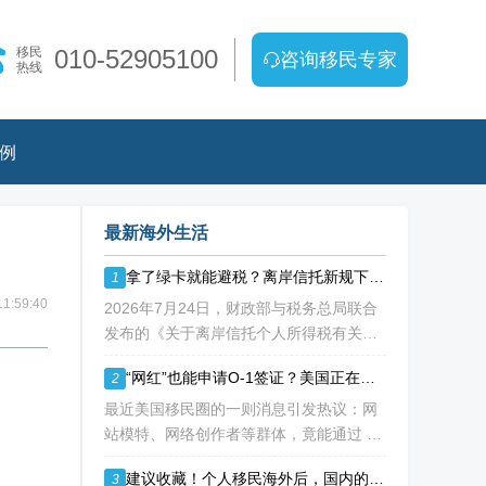
移民
010-52905100
咨询移民专家
热线
例
最新海外生活
拿了绿卡就能避税？离岸信托新规下，你的“免死金牌”可能失效了！
1
1:59:40
2026年7月24日，财政部与税务总局联合
发布的《关于离岸信托个人所得税有关事
项的公告》（2026年第21号），如同一枚
“网红”也能申请O-1签证？美国正在重新定义“杰出人才”！
2
深水炸弹，在高净值人群的财富管理圈层
激起千层浪。这份文件，连同国家税务总
最近美国移民圈的一则消息引发热议：网
局配套发
站模特、网络创作者等群体，竟能通过 O-
1B 杰出艺术人才签证成功移民美国！ 这
建议收藏！个人移民海外后，国内的资产如何处理？
3
背后不是政策 “放水”，而是美国对 “杰出