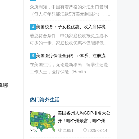
人才” 的定义正在经历颠覆性重构
众所周知，中国有着严格的外汇出口管制
（每人每年只能汇款5万美元到国外），可
不少移民海外的人士都是急需大量资金
美国税务：子女税优惠、收入所得税抵免等：IRS三项税收优惠即将提高额度
4
的， 包括买房、买车、做生意、孩子教育
等在内都是不小的开销。 而且随着近年来
若您符合条件，申领家庭税收抵免是必不
国
可少的一步。家庭税收优惠不仅能降低您
的应纳税额，甚至可能增加您的退税。 然
美国医疗保险全解析：体系、注册流程与常用英文词汇指南
5
而，您有资格享受的税收抵免项目可能每
年都会变化。抵免金额也可能会变动，因
在美国生活，无论是新移民、留学生还是
为许
工作人士，医疗保险（Health
Insurance）都是绕不开的话题。 不同于
择哪一
中国的全民医保制度，美国的医疗体系更
像一个复杂的“拼图”——由政府、私
热门海外生活
美国各州人均GDP排名大公
开！哪个州最富，哪个州最
穷？
21651
2025-03-14